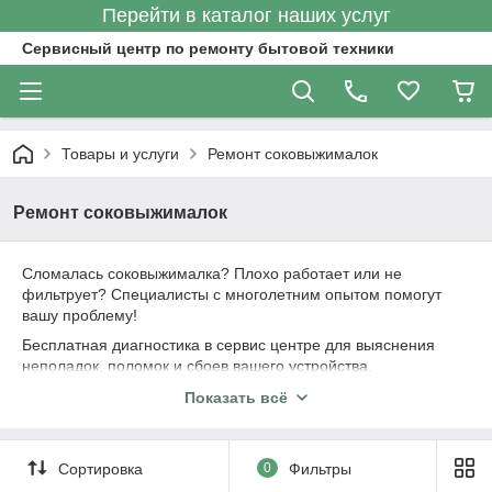
Перейти в каталог наших услуг
Сервисный центр по ремонту бытовой техники
Товары и услуги
Ремонт соковыжималок
Ремонт соковыжималок
Сломалась соковыжималка? Плохо работает или не
фильтрует? Специалисты с многолетним опытом помогут
вашу проблему!
Бесплатная диагностика в сервис центре для выяснения
неполадок, поломок и сбоев вашего устройства.
Бесплатный курьер, который заберет вашу соковыжималку и
Показать всё
вернет в исправном состоянии.
Гарантия в зависимости от ремонта до 12 месяцев.
Сортировка
0
Фильтры
Мы работаем только с сертифицированными запчастями и