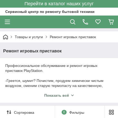
Перейти в каталог наших услуг
Сервисный центр по ремонту бытовой техники
Товары и услуги
Ремонт игровых приставок
Ремонт игровых приставок
Профессиональное обслуживание и ремонт игровых
приставок PlayStation.
-Греется, шумит? Почистим, продуем химически чистым
воздухом, сменим старую термопасту на качественную,
жалеть на материалах не будем!
Показать всё
-Не включается? Сделаем диагностику, она бесплатная!
-Нет изображения? Починим!
-Нужно больше памяти? Увеличим!
-И многое другое!
Сортировка
0
Фильтры