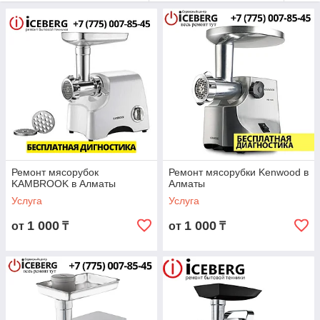
сроком до 2 лет в зависимости от типа ремонта.
Мы находимся по адресу Карасай батыра 185, работаем без
перерывов и выходных. Звоните, Бесплатная консультация
со специалистами +7 778 870 14 16
Ремонт мясорубок
Ремонт мясорубки Kenwood в
KAMBROOK в Алматы
Алматы
Услуга
Услуга
1 000
1 000
от
₸
от
₸