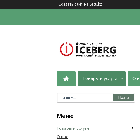
Создать сайт
на Satu.kz
Товары и услуги
О н
Найти
Товары и услуги
О нас