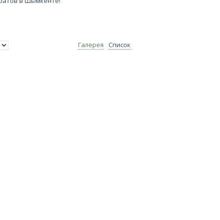
ратов в Шымкенте!
Галерея
Список