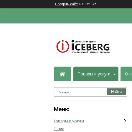
Создать сайт
на Satu.kz
Товары и услуги
О н
Найти
Товары и услуги
О нас