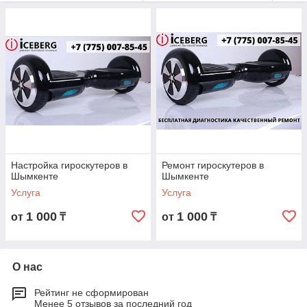
Разбираемся в проблеме и устраняем любые неисправности
как можно оперативнее и качественнее!
Предоствляем гарантию до 12 месяцев на ремонт любого
гироскутера!
Настройка гироскутеров в
Ремонт гироскутеров в
Шымкенте
Шымкенте
Услуга
Услуга
1 000
1 000
от
₸
от
₸
О нас
Рейтинг не сформирован
Менее 5 отзывов за последний год