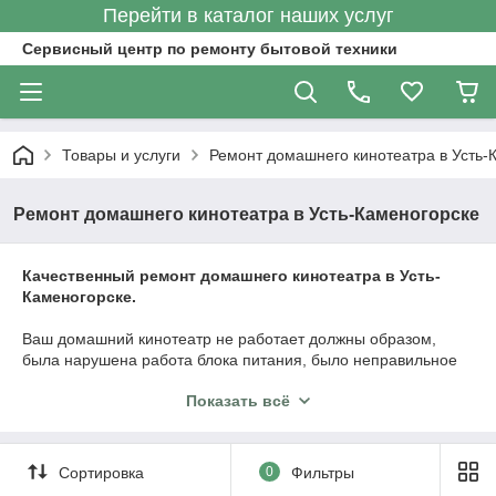
Перейти в каталог наших услуг
Сервисный центр по ремонту бытовой техники
Товары и услуги
Ремонт домашнего кинотеатра в Усть-
Ремонт домашнего кинотеатра в Усть-Каменогорске
Качественный ремонт домашнего кинотеатра в Усть-
Каменогорске.
Ваш домашний кинотеатр не работает должны образом,
была нарушена работа блока питания, было неправильное
подключение или что-то вышло из строя?
Показать всё
Вы можете не переживать об этом и не искать новую - наш
сервисный центр всегда готов оказать Вам только
качественный и надежный ремонт домашнего кинотеатра.
Работаем в кратчайшие сроки!
Сортировка
0
Фильтры
Проведем
бесплатную диагностику
, исправим все