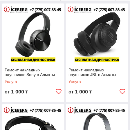
улучшению качества работы наушников.
Ремонт от квалифицированных специалистов с опытом в
ремонте наушников и другой аудио-техники более 8 лет!
В работе используем только оригинальные комплектующие!
Вы можете быть уверены, что останетесь довольны
качеством прозводимого нами ремонтом. Залог низкой и
доступной цены!
Предоставляем вам
официальную гарантию
на ремонт!
Ремонт накладных
Ремонт накладных
наушников Sony в Алматы
наушников JBL в Алматы
Услуга
Услуга
1 000
1 000
от
₸
от
₸