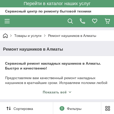
Перейти в каталог наших услуг
Сервисный центр по ремонту бытовой техники
Товары и услуги
Ремонт наушников в Алматы
Ремонт наушников в Алматы
Сервисный ремонт накладных наушников в Алматы.
Быстро и качественно!
Предоставляем вам качественный ремонт накладных
наушников в кратчайшие сроки. Исправляем поломки любой
сложности, работаем с наушниками любых типов и брендов.
Показать всё
Перед ремонтом оказываем
бесплатную диагностику!
Быстро выявляем в чем неисправность и оперативно
приступаем к ремонту,
ремонт в день обращения.
Сортировка
0
Фильтры
Обслуживание и модификация, дополнительные услуги по