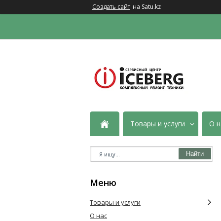
Создать сайт
на Satu.kz
Товары и услуги
О н
Найти
Товары и услуги
О нас