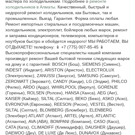
мастера по холодильникам. Подробнее о
ремонте
холодильников в Алматы
. Качественный, быстрый и
недорогой ремонт холодильников, как Бытовых, так и
промышленных. Выезд. Гарантия. Форма оплаты любая.
Ремонт импортных стиральных и посудомоечных машин,
холодильников, электроплит, бойлеров любых марок, ремонт
и заправка кондиционеров, телевизоров, компьютеров и
ноутбуков быстро и обойдется недорого! МЫ РАБОТАЕМ, ВЫ
ОТДЫХАЕТЕ! телефону: 📱 +7 (775) 007-85-45 📱
Высокопрофессиональные специалисты нашей компании
произведут ремонт Вашей бытовой техники следующих марок
на дому и с гарантией: BOSCH (Бош), SIEMENS (Сименс),
INDESIT (Индезит), ARISTON (Аристон), ELECTROLUX
(Электролюкс), ZANUSSI (Занусси), SAMSUNG (Самсунг),
ZEROWATT (Зероватт), CANDY (Канди), LG (Элджи), PHILCO
(Филко), ARDO (Ардо), WHIRLPOOL (Вирпул), GORENJE
(Горенье), ROLSEN (Ролсен), HANSA (Ханса), AEG (Аег),
KAISER (Кайзер), SILTAL (Силтал), BEKO (Беко), ASKO (Аско),
EVRONOVA (Евронова), REESON (Рисон), VESTEL (Вестел),
SILTAL (Силтал), BLOMBERG (Бломберг), ELENBERG
(Эленберг) ATLANT (Атлант), ARTEL (Артел), ATLANTIC
(Атлантик), AVA (АВА), BOMPANI (Бомпани), CASO (Касо),
CATA (Ката), CLIMADIFF (Климадифф), DAUSHER (Даушер),
DAEWOO (Деу), DE LUXE (Де Люкс), DUNAVOX (Дунавокс)