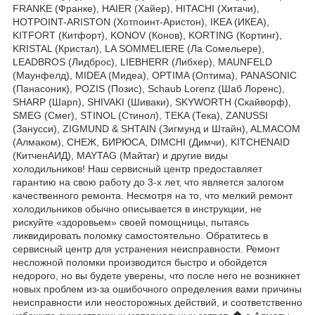
FRANKE (Франке), HAIER (Хайер), HITACHI (Хитачи),
HOTPOINT-ARISTON (Хотпоинт-Аристон), IKEA (ИКЕА),
KITFORT (Китфорт), KONOV (Конов), KORTING (Кортинг),
KRISTAL (Кристал), LA SOMMELIERE (Ла Сомельере),
LEADBROS (Лидброс), LIEBHERR (Либхер), MAUNFELD
(Маунфелд), MIDEA (Мидеа), OPTIMA (Оптима), PANASONIC
(Панасоник), POZIS (Позис), Schaub Lorenz (Шаб Лоренс),
SHARP (Шарп), SHIVAKI (Шиваки), SKYWORTH (Скайворф),
SMEG (Смег), STINOL (Стинол), TEKA (Тека), ZANUSSI
(Занусси), ZIGMUND & SHTAIN (Зигмунд и Штайн), ALMACOM
(Алмаком), СНЕЖ, БИРЮСА, DIMCHI (Димчи), KITCHENAID
(КитченАИД), MAYTAG (Майтаг) и другие виды
холодильников! Наш сервисный центр предоставляет
гарантию на свою работу до 3-х лет, что является залогом
качественного ремонта. Несмотря на то, что мелкий ремонт
холодильников обычно описывается в инструкции, не
рискуйте «здоровьем» своей помощницы, пытаясь
ликвидировать поломку самостоятельно. Обратитесь в
сервисный центр для устранения неисправности. Ремонт
несложной поломки производится быстро и обойдется
недорого, но вы будете уверены, что после него не возникнет
новых проблем из-за ошибочного определения вами причины
неисправности или неосторожных действий, и соответственно