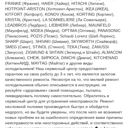
FRANKE (Франке), HAIER (Хайер), HITACHI (Хитачи),
HOTPOINT-ARISTON (Хотпоинт-Аристон), IKEA (ИКЕА),
KITFORT (Китфорт), KONOV (Конов), KORTING (Кортинг),
KRISTAL (Кристал), LA SOMMELIERE (Ла Сомельере),
LEADBROS (Лидброс), LIEBHERR (Либхер), MAUNFELD
(Маунфелд), MIDEA (Мидеа), OPTIMA (Оптима), PANASONIC
(Панасоник), POZIS (Позис), Schaub Lorenz (Шаб Лоренс),
SHARP (Шарп), SHIVAKI (Шиваки), SKYWORTH (Скайворф),
SMEG (Смег), STINOL (Стинол), TEKA (Тека), ZANUSSI
(Занусси), ZIGMUND & SHTAIN (Зигмунд и Штайн), ALMACOM
(Алмаком), СНЕЖ, БИРЮСА, DIMCHI (Димчи), KITCHENAID
(КитченАИД), MAYTAG (Майтаг) и другие виды
холодильников! Наш сервисный центр предоставляет
гарантию на свою работу до 3-х лет, что является залогом
качественного ремонта. Несмотря на то, что мелкий ремонт
холодильников обычно описывается в инструкции, не
рискуйте «здоровьем» своей помощницы, пытаясь
ликвидировать поломку самостоятельно. Обратитесь в
сервисный центр для устранения неисправности. Ремонт
несложной поломки производится быстро и обойдется
недорого, но вы будете уверены, что после него не возникнет
новых проблем из-за ошибочного определения вами причины
неисправности или неосторожных действий, и соответственно