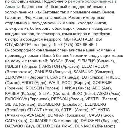
по холодильникам. Подробнее о
ремонте холодильников в
Алматы
. Качественный, быстрый и недорогой ремонт
холодильников, как Бытовых так и промышленных. Выезд.
Гарантия. Форма оплаты любая. Ремонт импортных
стиральных и посудомоечных машин, холодильников,
электроплит, бойлеров любых марок, ремонт и заправка
кондиционеров, телевизоров, компьютеров и ноутбуков
быстро и обойдется недорого! МЫ РАБОТАЕМ, ВЫ
ОТДЫХАЕТЕ! телефону: 📱 +7 (775) 007-85-45 📱
Высокопрофессиональные специалисты нашей компании
произведут ремонт Вашей бытовой техники следующих марок
на дому и с гарантией: BOSCH (Бош), SIEMENS (Сименс),
INDESIT (Индезит), ARISTON (Аристон), ELECTROLUX
(Электролюкс), ZANUSSI (Занусси), SAMSUNG (Самсунг),
ZEROWATT (Зероватт), CANDY (Канди), LG (Элджи), PHILCO
(Филко), ARDO (Ардо), WHIRLPOOL (Вирпул), GORENJE
(Горенье), ROLSEN (Ролсен), HANSA (Ханса), AEG (Аег),
KAISER (Кайзер), SILTAL (Силтал), BEKO (Беко), ASKO (Аско),
EVRONOVA (Евронова), REESON (Рисон), VESTEL (Вестел),
SILTAL (Силтал), BLOMBERG (Бломберг), ELENBERG
(Эленберг) ATLANT (Атлант), ARTEL (Артел), ATLANTIC
(Атлантик), AVA (АВА), BOMPANI (Бомпани), CASO (Касо),
CATA (Ката), CLIMADIFF (Климадифф), DAUSHER (Даушер),
DAEWOO (Деу), DE LUXE (Де Люкс), DUNAVOX (Дунавокс)