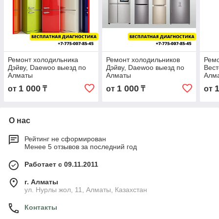
Ремонт холодильника
Ремонт холодильников
Ремо
Дэйву, Daewoo выезд по
Дэйву, Daewoo выезд по
Вест
Алматы
Алматы
Алм
1 000
1 000
от
₸
от
₸
от
О нас
Рейтинг не сформирован
Менее 5 отзывов за последний год
Работает с 09.11.2011
г. Алматы
ул. Нурлы жол, 11, Алматы, Казахстан
Контакты