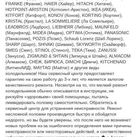
FRANKE (Франке), HAIER (Хайер), HITACHI (Хитачи),
HOTPOINT-ARISTON (Хотпоинт-Аристон), IKEA (ИКЕА),
KITFORT (Китфорт), KONOV (Конов), KORTING (Кортинг),
KRISTAL (Кристал), LA SOMMELIERE (Ла Сомельере),
LEADBROS (Лидброс), LIEBHERR (Либхер), MAUNFELD
(Маунфелд), MIDEA (Мидеа), OPTIMA (Оптима), PANASONIC
(Панасоник), POZIS (Позис), Schaub Lorenz (Шаб Лоренс),
SHARP (Шарп), SHIVAKI (Шиваки), SKYWORTH (Скайворф),
SMEG (Смег), STINOL (Стинол), TEKA (Тека), ZANUSSI
(Занусси), ZIGMUND & SHTAIN (Зигмунд и Штайн), ALMACOM
(Алмаком), СНЕЖ, БИРЮСА, DIMCHI (Димчи), KITCHENAID
(КитченАИД), MAYTAG (Майтаг) и другие виды
холодильников! Наш сервисный центр предоставляет
гарантию на свою работу до 3-х лет, что является залогом
качественного ремонта. Несмотря на то, что мелкий ремонт
холодильников обычно описывается в инструкции, не
рискуйте «здоровьем» своей помощницы, пытаясь
ликвидировать поломку самостоятельно. Обратитесь в
сервисный центр для устранения неисправности. Ремонт
несложной поломки производится быстро и обойдется
недорого, но вы будете уверены, что после него не возникнет
новых проблем из-за ошибочного определения вами причины
неисправности или неосторожных действий, и соответственно