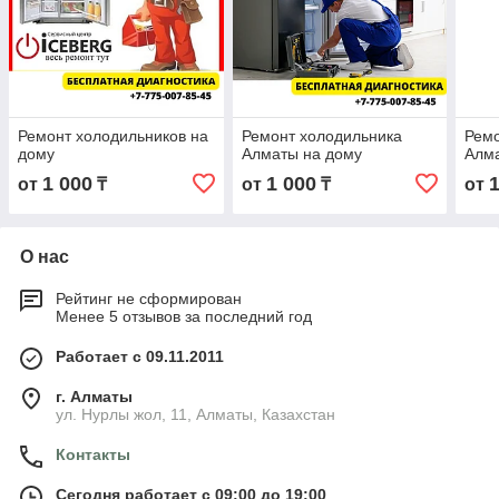
Ремонт холодильников на
Ремонт холодильника
Ремо
дому
Алматы на дому
Алм
1 000
1 000
от
₸
от
₸
от
О нас
Рейтинг не сформирован
Менее 5 отзывов за последний год
Работает с 09.11.2011
г. Алматы
ул. Нурлы жол, 11, Алматы, Казахстан
Контакты
Сегодня работает с 09:00 до 19:00