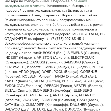
мастера по холодильникам. Подробнее о
ремонте
холодильников в Алматы
. Качественный, быстрый и
недорогой ремонт холодильников, как Бытовых, так и
промышленных. Выезд. Гарантия. Форма оплаты любая.
Ремонт импортных стиральных и посудомоечных машин,
холодильников, электроплит, бойлеров любых марок, ремонт
и заправка кондиционеров, телевизоров, компьютеров и
ноутбуков быстро и обойдется недорого! МЫ РАБОТАЕМ, ВЫ
ОТДЫХАЕТЕ! телефону: 📱 +7 (775) 007-85-45 📱
Высокопрофессиональные специалисты нашей компании
произведут ремонт Вашей бытовой техники следующих марок
на дому и с гарантией: BOSCH (Бош), SIEMENS (Сименс),
INDESIT (Индезит), ARISTON (Аристон), ELECTROLUX
(Электролюкс), ZANUSSI (Занусси), SAMSUNG (Самсунг),
ZEROWATT (Зероватт), CANDY (Канди), LG (Элджи), PHILCO
(Филко), ARDO (Ардо), WHIRLPOOL (Вирпул), GORENJE
(Горенье), ROLSEN (Ролсен), HANSA (Ханса), AEG (Аег),
KAISER (Кайзер), SILTAL (Силтал), BEKO (Беко), ASKO (Аско),
EVRONOVA (Евронова), REESON (Рисон), VESTEL (Вестел),
SILTAL (Силтал), BLOMBERG (Бломберг), ELENBERG
(Эленберг) ATLANT (Атлант), ARTEL (Артел), ATLANTIC
(Атлантик), AVA (АВА), BOMPANI (Бомпани), CASO (Касо),
CATA (Ката), CLIMADIFF (Климадифф), DAUSHER (Даушер),
DAEWOO (Деу), DE LUXE (Де Люкс), DUNAVOX (Дунавокс)