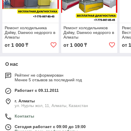
Ремонт холодильника
Ремонт холодильников
Ремо
Дэйву, Daewoo недорого в
Дэйву, Daewoo недорого в
Вест
Алматы
Алматы
Алм
1 000
1 000
от
₸
от
₸
от
О нас
Рейтинг не сформирован
Менее 5 отзывов за последний год
Работает с 09.11.2011
г. Алматы
ул. Нурлы жол, 11, Алматы, Казахстан
Контакты
Сегодня работает с 09:00 до 19:00