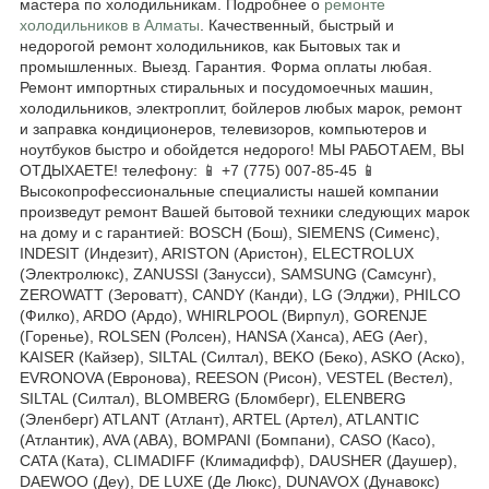
мастера по холодильникам. Подробнее о
ремонте
холодильников в Алматы
. Качественный, быстрый и
недорогой ремонт холодильников, как Бытовых так и
промышленных. Выезд. Гарантия. Форма оплаты любая.
Ремонт импортных стиральных и посудомоечных машин,
холодильников, электроплит, бойлеров любых марок, ремонт
и заправка кондиционеров, телевизоров, компьютеров и
ноутбуков быстро и обойдется недорого! МЫ РАБОТАЕМ, ВЫ
ОТДЫХАЕТЕ! телефону: 📱 +7 (775) 007-85-45 📱
Высокопрофессиональные специалисты нашей компании
произведут ремонт Вашей бытовой техники следующих марок
на дому и с гарантией: BOSCH (Бош), SIEMENS (Сименс),
INDESIT (Индезит), ARISTON (Аристон), ELECTROLUX
(Электролюкс), ZANUSSI (Занусси), SAMSUNG (Самсунг),
ZEROWATT (Зероватт), CANDY (Канди), LG (Элджи), PHILCO
(Филко), ARDO (Ардо), WHIRLPOOL (Вирпул), GORENJE
(Горенье), ROLSEN (Ролсен), HANSA (Ханса), AEG (Аег),
KAISER (Кайзер), SILTAL (Силтал), BEKO (Беко), ASKO (Аско),
EVRONOVA (Евронова), REESON (Рисон), VESTEL (Вестел),
SILTAL (Силтал), BLOMBERG (Бломберг), ELENBERG
(Эленберг) ATLANT (Атлант), ARTEL (Артел), ATLANTIC
(Атлантик), AVA (АВА), BOMPANI (Бомпани), CASO (Касо),
CATA (Ката), CLIMADIFF (Климадифф), DAUSHER (Даушер),
DAEWOO (Деу), DE LUXE (Де Люкс), DUNAVOX (Дунавокс)