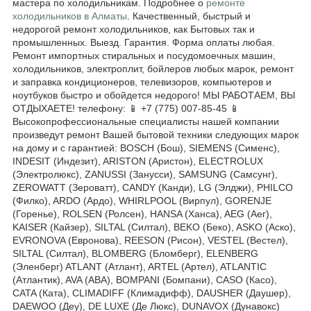
мастера по холодильникам. Подробнее о
ремонте
холодильников в Алматы
. Качественный, быстрый и
недорогой ремонт холодильников, как Бытовых так и
промышленных. Выезд. Гарантия. Форма оплаты любая.
Ремонт импортных стиральных и посудомоечных машин,
холодильников, электроплит, бойлеров любых марок, ремонт
и заправка кондиционеров, телевизоров, компьютеров и
ноутбуков быстро и обойдется недорого! МЫ РАБОТАЕМ, ВЫ
ОТДЫХАЕТЕ! телефону: 📱 +7 (775) 007-85-45 📱
Высокопрофессиональные специалисты нашей компании
произведут ремонт Вашей бытовой техники следующих марок
на дому и с гарантией: BOSCH (Бош), SIEMENS (Сименс),
INDESIT (Индезит), ARISTON (Аристон), ELECTROLUX
(Электролюкс), ZANUSSI (Занусси), SAMSUNG (Самсунг),
ZEROWATT (Зероватт), CANDY (Канди), LG (Элджи), PHILCO
(Филко), ARDO (Ардо), WHIRLPOOL (Вирпул), GORENJE
(Горенье), ROLSEN (Ролсен), HANSA (Ханса), AEG (Аег),
KAISER (Кайзер), SILTAL (Силтал), BEKO (Беко), ASKO (Аско),
EVRONOVA (Евронова), REESON (Рисон), VESTEL (Вестел),
SILTAL (Силтал), BLOMBERG (Бломберг), ELENBERG
(Эленберг) ATLANT (Атлант), ARTEL (Артел), ATLANTIC
(Атлантик), AVA (АВА), BOMPANI (Бомпани), CASO (Касо),
CATA (Ката), CLIMADIFF (Климадифф), DAUSHER (Даушер),
DAEWOO (Деу), DE LUXE (Де Люкс), DUNAVOX (Дунавокс)