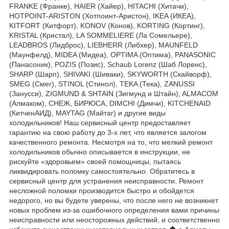
FRANKE (Франке), HAIER (Хайер), HITACHI (Хитачи),
HOTPOINT-ARISTON (Хотпоинт-Аристон), IKEA (ИКЕА),
KITFORT (Китфорт), KONOV (Конов), KORTING (Кортинг),
KRISTAL (Кристал), LA SOMMELIERE (Ла Сомельере),
LEADBROS (Лидброс), LIEBHERR (Либхер), MAUNFELD
(Маунфелд), MIDEA (Мидеа), OPTIMA (Оптима), PANASONIC
(Панасоник), POZIS (Позис), Schaub Lorenz (Шаб Лоренс),
SHARP (Шарп), SHIVAKI (Шиваки), SKYWORTH (Скайворф),
SMEG (Смег), STINOL (Стинол), TEKA (Тека), ZANUSSI
(Занусси), ZIGMUND & SHTAIN (Зигмунд и Штайн), ALMACOM
(Алмаком), СНЕЖ, БИРЮСА, DIMCHI (Димчи), KITCHENAID
(КитченАИД), MAYTAG (Майтаг) и другие виды
холодильников! Наш сервисный центр предоставляет
гарантию на свою работу до 3-х лет, что является залогом
качественного ремонта. Несмотря на то, что мелкий ремонт
холодильников обычно описывается в инструкции, не
рискуйте «здоровьем» своей помощницы, пытаясь
ликвидировать поломку самостоятельно. Обратитесь в
сервисный центр для устранения неисправности. Ремонт
несложной поломки производится быстро и обойдется
недорого, но вы будете уверены, что после него не возникнет
новых проблем из-за ошибочного определения вами причины
неисправности или неосторожных действий, и соответственно