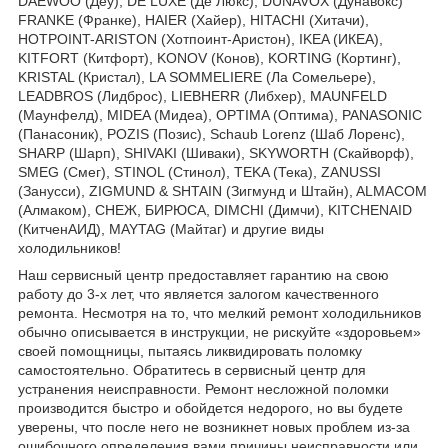
DAEWOO (Деу), DE LUXE (Де Люкс), DUNAVOX (Дунавокс)
FRANKE (Франке), HAIER (Хайер), HITACHI (Хитачи),
HOTPOINT-ARISTON (Хотпоинт-Аристон), IKEA (ИКЕА),
KITFORT (Китфорт), KONOV (Конов), KORTING (Кортинг),
KRISTAL (Кристал), LA SOMMELIERE (Ла Сомельере),
LEADBROS (Лидброс), LIEBHERR (Либхер), MAUNFELD
(Маунфелд), MIDEA (Мидеа), OPTIMA (Оптима), PANASONIC
(Панасоник), POZIS (Позис), Schaub Lorenz (Шаб Лоренс),
SHARP (Шарп), SHIVAKI (Шиваки), SKYWORTH (Скайворф),
SMEG (Смег), STINOL (Стинол), TEKA (Тека), ZANUSSI
(Занусси), ZIGMUND & SHTAIN (Зигмунд и Штайн), ALMACOM
(Алмаком), СНЕЖ, БИРЮСА, DIMCHI (Димчи), KITCHENAID
(КитченАИД), MAYTAG (Майтаг) и другие виды
холодильников!
Наш сервисный центр предоставляет гарантию на свою
работу до 3-х лет, что является залогом качественного
ремонта. Несмотря на то, что мелкий ремонт холодильников
обычно описывается в инструкции, не рискуйте «здоровьем»
своей помощницы, пытаясь ликвидировать поломку
самостоятельно. Обратитесь в сервисный центр для
устранения неисправности. Ремонт несложной поломки
производится быстро и обойдется недорого, но вы будете
уверены, что после него не возникнет новых проблем из-за
ошибочного определения вами причины неисправности или