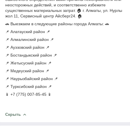
неосторожных действий, и соответственно избежите
существенных материальных затрат. 🏠 г. Алматы, ул. Нурлы
жол 11, Сервисный центр Айсберг24. 🏠
🚗 Выезжаем в следующие районы города Алматы: 🚗
📌 Алатауский район 📌
📌 Алмалинский район 📌
📌 Ауэзовский район 📌
📌 Бостандыкский район 📌
📌 Жетысуский район 📌
📌 Медеуский район 📌
📌 Наурызбайский район 📌
📌 Турксибский район 📌
📱 +7 (775) 007-85-45 📱
Скрыть