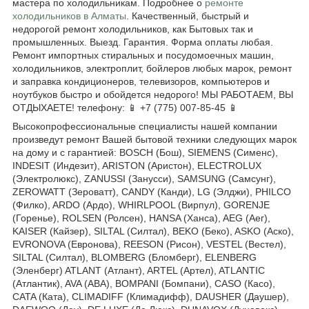
мастера по холодильникам. Подробнее о
ремонте
холодильников в Алматы
. Качественный, быстрый и
недорогой ремонт холодильников, как Бытовых так и
промышленных. Выезд. Гарантия. Форма оплаты любая.
Ремонт импортных стиральных и посудомоечных машин,
холодильников, электроплит, бойлеров любых марок, ремонт
и заправка кондиционеров, телевизоров, компьютеров и
ноутбуков быстро и обойдется недорого! МЫ РАБОТАЕМ, ВЫ
ОТДЫХАЕТЕ! телефону: 📱 +7 (775) 007-85-45 📱
Высокопрофессиональные специалисты нашей компании
произведут ремонт Вашей бытовой техники следующих марок
на дому и с гарантией: BOSCH (Бош), SIEMENS (Сименс),
INDESIT (Индезит), ARISTON (Аристон), ELECTROLUX
(Электролюкс), ZANUSSI (Занусси), SAMSUNG (Самсунг),
ZEROWATT (Зероватт), CANDY (Канди), LG (Элджи), PHILCO
(Филко), ARDO (Ардо), WHIRLPOOL (Вирпул), GORENJE
(Горенье), ROLSEN (Ролсен), HANSA (Ханса), AEG (Аег),
KAISER (Кайзер), SILTAL (Силтал), BEKO (Беко), ASKO (Аско),
EVRONOVA (Евронова), REESON (Рисон), VESTEL (Вестел),
SILTAL (Силтал), BLOMBERG (Бломберг), ELENBERG
(Эленберг) ATLANT (Атлант), ARTEL (Артел), ATLANTIC
(Атлантик), AVA (АВА), BOMPANI (Бомпани), CASO (Касо),
CATA (Ката), CLIMADIFF (Климадифф), DAUSHER (Даушер),