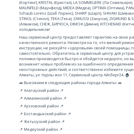
(Кортинг), KRISTAL (Кристал), LA SOMMELIERE (Ла Сомельере),
MAUNFELD (Маунфелд), MIDEA (Мидеа), OPTIMA (Оптима), PANA
Schaub Lorenz (Шаб Лоренс), SHARP (Шарп), SHIVAKI (Шиваки
STINOL (Стинол), TEKA (Тека), ZANUSSI (Занусси), ZIGMUND &
(Алмаком), СНЕЖ, БИРЮСА, DIMCHI (Димчи), KITCHENAID (Кит
холодильников!
Наш сервисный центр предоставляет гарантию на свою рабо
качественного ремонта. Несмотря на то, что мелкий ремо
инструкции, не рискуйте «здоровьем» своей помощницы, 
самостоятельно. Обратитесь в сервисный центр для устра
поломки производится быстро и обойдется недорого, но вы
возникнет новых проблем из-за ошибочного определения
неосторожных действий, и соответственно избежите сущес
Алматы, ул. Нурлы жол 11, Сервисный центр Айсберг24. 🏠
🚗 Выезжаем в следующие районы города Алматы: 🚗
📌 Алатауский район 📌
📌 Алмалинский район 📌
📌 Ауэзовский район 📌
📌 Бостандыкский район 📌
📌 Жетысуский район 📌
📌 Медеуский район 📌