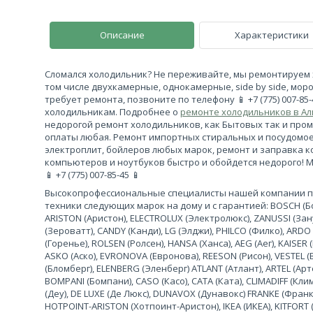
Описание
Характеристики
Сломался холодильник? Не переживайте, мы ремонтируем 
том числе двухкамерные, однокамерные, side by side, моро
требует ремонта, позвоните по телефону 📱 +7 (775) 007-85
холодильникам. Подробнее о
ремонте холодильников в А
недорогой ремонт холодильников, как Бытовых так и про
оплаты любая. Ремонт импортных стиральных и посудомо
электроплит, бойлеров любых марок, ремонт и заправка 
компьютеров и ноутбуков быстро и обойдется недорого! 
📱 +7 (775) 007-85-45 📱
Высокопрофессиональные специалисты нашей компании 
техники следующих марок на дому и с гарантией: BOSCH (Бош
ARISTON (Аристон), ELECTROLUX (Электролюкс), ZANUSSI (За
(Зероватт), CANDY (Канди), LG (Элджи), PHILCO (Филко), ARDO
(Горенье), ROLSEN (Ролсен), HANSA (Ханса), AEG (Аег), KAISER (
ASKO (Аско), EVRONOVA (Евронова), REESON (Рисон), VESTEL (
(Бломберг), ELENBERG (Эленберг) ATLANT (Атлант), ARTEL (Арте
BOMPANI (Бомпани), CASO (Касо), CATA (Ката), CLIMADIFF (К
(Деу), DE LUXE (Де Люкс), DUNAVOX (Дунавокс) FRANKE (Франке)
HOTPOINT-ARISTON (Хотпоинт-Аристон), IKEA (ИКЕА), KITFORT