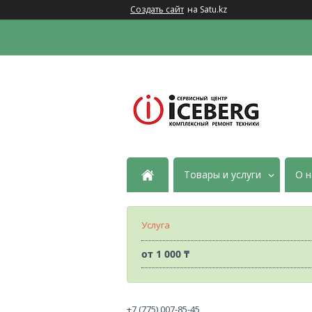
Создать сайт
на Satu.kz
Товары и услуги
О н
Услуга
от
1 000 ₸
+7 (775) 007-85-45