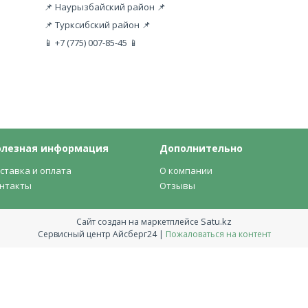
📌 Наурызбайский район 📌
📌 Турксибский район 📌
📱 +7 (775) 007-85-45 📱
олезная информация
Дополнительно
ставка и оплата
О компании
нтакты
Отзывы
Satu.kz
Сайт создан на маркетплейсе
Сервисный центр Айсберг24 |
Пожаловаться на контент