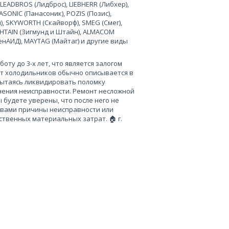
 LEADBROS (Лидброс), LIEBHERR (Либхер),
SONIC (Панасоник), POZIS (Позис),
), SKYWORTH (Скайворф), SMEG (Смег),
 SHTAIN (Зигмунд и Штайн), ALMACOM
ченАИД), MAYTAG (Майтаг) и другие виды
ту до 3-х лет, что является залогом
нт холодильников обычно описывается в
пытаясь ликвидировать поломку
нения неисправности. Ремонт несложной
 будете уверены, что после него не
 вами причины неисправности или
твенных материальных затрат. 🏠 г.