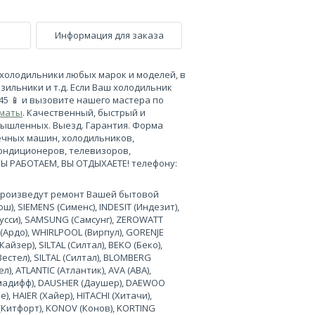
Информация для заказа
холодильники любых марок и моделей, в
зильники и т.д. Если Ваш холодильник
-45 📱 и вызовите нашего мастера по
лматы
. Качественный, быстрый и
мышленных. Выезд. Гарантия. Форма
ечных машин, холодильников,
кондиционеров, телевизоров,
МЫ РАБОТАЕМ, ВЫ ОТДЫХАЕТЕ! телефону:
произведут ремонт Вашей бытовой
), SIEMENS (Сименс), INDESIT (Индезит),
нусси), SAMSUNG (Самсунг), ZEROWATT
 (Ардо), WHIRLPOOL (Вирпул), GORENJE
Кайзер), SILTAL (Силтал), BEKO (Беко),
Вестел), SILTAL (Силтал), BLOMBERG
л), ATLANTIC (Атлантик), AVA (АВА),
лимадифф), DAUSHER (Даушер), DAEWOO
, HAIER (Хайер), HITACHI (Хитачи),
 (Китфорт), KONOV (Конов), KORTING