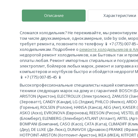
Описание
Характеристики
Сломался холодильник? Не переживайте, мы ремонтируем 
том числе двухкамерные, однокамерные, side by side, моро
требует ремонта, позвоните по телефону 📱 +7 (775) 007-85
холодильникам. Подробнее о
ремонте холодильников в А
недорогой ремонт холодильников, как Бытовых так и про
оплаты любая. Ремонт импортных стиральных и посудомо
электроплит, бойлеров любых марок, ремонт и заправка 
компьютеров и ноутбуков быстро и обойдется недорого! 
📱 +7 (775) 007-85-45 📱
Высокопрофессиональные специалисты нашей компании 
техники следующих марок на дому и с гарантией: BOSCH (Бош
ARISTON (Аристон), ELECTROLUX (Электролюкс), ZANUSSI (За
(Зероватт), CANDY (Канди), LG (Элджи), PHILCO (Филко), ARDO
(Горенье), ROLSEN (Ролсен), HANSA (Ханса), AEG (Аег), KAISER (
ASKO (Аско), EVRONOVA (Евронова), REESON (Рисон), VESTEL (
(Бломберг), ELENBERG (Эленберг) ATLANT (Атлант), ARTEL (Арте
BOMPANI (Бомпани), CASO (Касо), CATA (Ката), CLIMADIFF (К
(Деу), DE LUXE (Де Люкс), DUNAVOX (Дунавокс) FRANKE (Франке)
HOTPOINT-ARISTON (Хотпоинт-Аристон), IKEA (ИКЕА), KITFORT