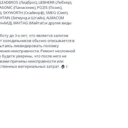
 LEADBROS (Лидброс), LIEBHERR (Либхер),
SONIC (Панасоник), POZIS (Позис),
), SKYWORTH (Скайворф), SMEG (Смег),
 SHTAIN (Зигмунд и Штайн), ALMACOM
ченАИД), MAYTAG (Майтаг) и другие виды
ту до 3-х лет, что является залогом
нт холодильников обычно описывается в
пытаясь ликвидировать поломку
нения неисправности. Ремонт несложной
 будете уверены, что после него не
 вами причины неисправности или
твенных материальных затрат. 🏠 г.