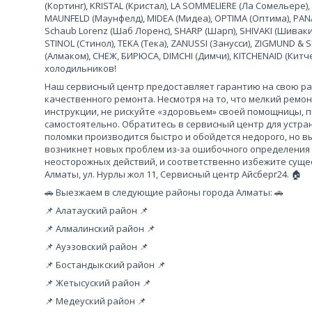
(Кортинг), KRISTAL (Кристал), LA SOMMELIERE (Ла Сомельере),
MAUNFELD (Маунфелд), MIDEA (Мидеа), OPTIMA (Оптима), PANA
Schaub Lorenz (Шаб Лоренс), SHARP (Шарп), SHIVAKI (Шиваки
STINOL (Стинол), TEKA (Тека), ZANUSSI (Занусси), ZIGMUND &
(Алмаком), СНЕЖ, БИРЮСА, DIMCHI (Димчи), KITCHENAID (Кит
холодильников!
Наш сервисный центр предоставляет гарантию на свою рабо
качественного ремонта. Несмотря на то, что мелкий ремо
инструкции, не рискуйте «здоровьем» своей помощницы, 
самостоятельно. Обратитесь в сервисный центр для устра
поломки производится быстро и обойдется недорого, но вы
возникнет новых проблем из-за ошибочного определения
неосторожных действий, и соответственно избежите сущес
Алматы, ул. Нурлы жол 11, Сервисный центр Айсберг24. 🏠
🚗 Выезжаем в следующие районы города Алматы: 🚗
📌 Алатауский район 📌
📌 Алмалинский район 📌
📌 Ауэзовский район 📌
📌 Бостандыкский район 📌
📌 Жетысуский район 📌
📌 Медеуский район 📌