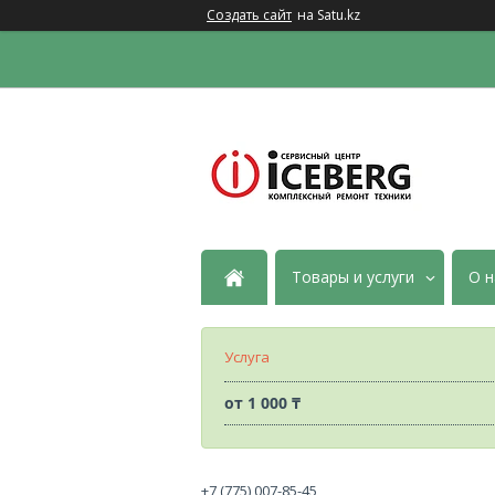
Создать сайт
на Satu.kz
Товары и услуги
О н
Услуга
от
1 000 ₸
+7 (775) 007-85-45