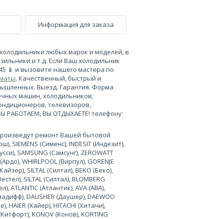
Информация для заказа
холодильники любых марок и моделей, в
зильники и т.д. Если Ваш холодильник
-45 📱 и вызовите нашего мастера по
лматы
. Качественный, быстрый и
мышленных. Выезд. Гарантия. Форма
ечных машин, холодильников,
кондиционеров, телевизоров,
МЫ РАБОТАЕМ, ВЫ ОТДЫХАЕТЕ! телефону:
произведут ремонт Вашей бытовой
), SIEMENS (Сименс), INDESIT (Индезит),
нусси), SAMSUNG (Самсунг), ZEROWATT
 (Ардо), WHIRLPOOL (Вирпул), GORENJE
Кайзер), SILTAL (Силтал), BEKO (Беко),
Вестел), SILTAL (Силтал), BLOMBERG
л), ATLANTIC (Атлантик), AVA (АВА),
лимадифф), DAUSHER (Даушер), DAEWOO
, HAIER (Хайер), HITACHI (Хитачи),
 (Китфорт), KONOV (Конов), KORTING