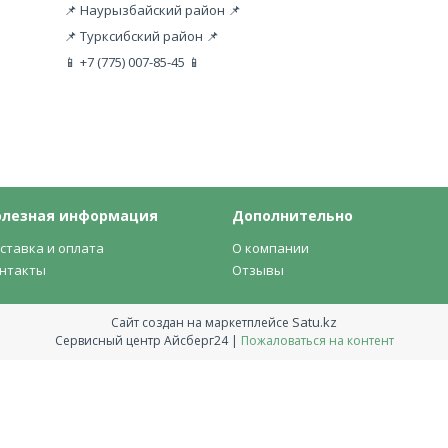
📌 Наурызбайский район 📌
📌 Турксибский район 📌
📱 +7 (775) 007-85-45 📱
олезная информация
Дополнительно
ставка и оплата
О компании
нтакты
Отзывы
Satu.kz
Сайт создан на маркетплейсе
Сервисный центр Айсберг24 |
Пожаловаться на контент