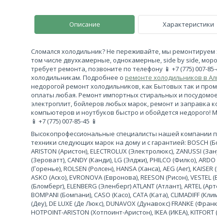
Описание
Характеристики
Сломался холодильник? Не переживайте, мы ремонтируем 
том числе двухкамерные, однокамерные, side by side, моро
требует ремонта, позвоните по телефону 📱 +7 (775) 007-85
холодильникам. Подробнее о
ремонте холодильников в А
недорогой ремонт холодильников, как Бытовых так и про
оплаты любая. Ремонт импортных стиральных и посудомо
электроплит, бойлеров любых марок, ремонт и заправка 
компьютеров и ноутбуков быстро и обойдется недорого! 
📱 +7 (775) 007-85-45 📱
Высокопрофессиональные специалисты нашей компании 
техники следующих марок на дому и с гарантией: BOSCH (Бош
ARISTON (Аристон), ELECTROLUX (Электролюкс), ZANUSSI (За
(Зероватт), CANDY (Канди), LG (Элджи), PHILCO (Филко), ARDO
(Горенье), ROLSEN (Ролсен), HANSA (Ханса), AEG (Аег), KAISER (
ASKO (Аско), EVRONOVA (Евронова), REESON (Рисон), VESTEL (
(Бломберг), ELENBERG (Эленберг) ATLANT (Атлант), ARTEL (Арте
BOMPANI (Бомпани), CASO (Касо), CATA (Ката), CLIMADIFF (К
(Деу), DE LUXE (Де Люкс), DUNAVOX (Дунавокс) FRANKE (Франке)
HOTPOINT-ARISTON (Хотпоинт-Аристон), IKEA (ИКЕА), KITFORT