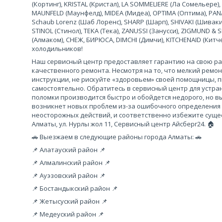
(Кортинг), KRISTAL (Кристал), LA SOMMELIERE (Ла Сомельере),
MAUNFELD (Маунфелд), MIDEA (Мидеа), OPTIMA (Оптима), PANA
Schaub Lorenz (Шаб Лоренс), SHARP (Шарп), SHIVAKI (Шиваки
STINOL (Стинол), TEKA (Тека), ZANUSSI (Занусси), ZIGMUND &
(Алмаком), СНЕЖ, БИРЮСА, DIMCHI (Димчи), KITCHENAID (Кит
холодильников!
Наш сервисный центр предоставляет гарантию на свою рабо
качественного ремонта. Несмотря на то, что мелкий ремо
инструкции, не рискуйте «здоровьем» своей помощницы, 
самостоятельно. Обратитесь в сервисный центр для устра
поломки производится быстро и обойдется недорого, но вы
возникнет новых проблем из-за ошибочного определения
неосторожных действий, и соответственно избежите сущес
Алматы, ул. Нурлы жол 11, Сервисный центр Айсберг24. 🏠
🚗 Выезжаем в следующие районы города Алматы: 🚗
📌 Алатауский район 📌
📌 Алмалинский район 📌
📌 Ауэзовский район 📌
📌 Бостандыкский район 📌
📌 Жетысуский район 📌
📌 Медеуский район 📌