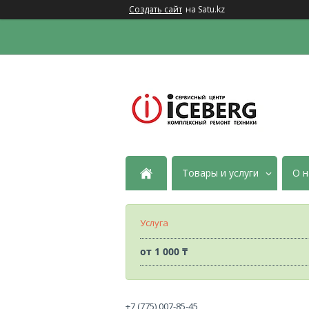
Создать сайт
на Satu.kz
Товары и услуги
О н
Услуга
от
1 000 ₸
+7 (775) 007-85-45