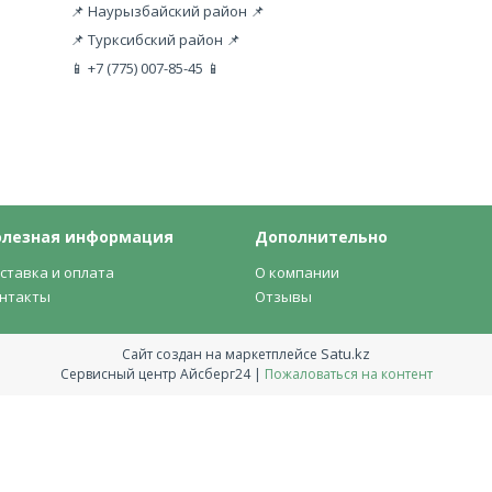
📌 Наурызбайский район 📌
📌 Турксибский район 📌
📱 +7 (775) 007-85-45 📱
олезная информация
Дополнительно
ставка и оплата
О компании
нтакты
Отзывы
Satu.kz
Сайт создан на маркетплейсе
Сервисный центр Айсберг24 |
Пожаловаться на контент