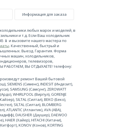
Информация для заказа
холодильники любых марок и моделей, в
зильники и т.д. Если Ваш холодильник
-45 📱 и вызовите нашего мастера по
лматы
. Качественный, быстрый и
мышленных. Выезд. Гарантия. Форма
ечных машин, холодильников,
кондиционеров, телевизоров,
МЫ РАБОТАЕМ, ВЫ ОТДЫХАЕТЕ! телефону:
произведут ремонт Вашей бытовой
), SIEMENS (Сименс), INDESIT (Индезит),
нусси), SAMSUNG (Самсунг), ZEROWATT
 (Ардо), WHIRLPOOL (Вирпул), GORENJE
Кайзер), SILTAL (Силтал), BEKO (Беко),
Вестел), SILTAL (Силтал), BLOMBERG
л), ATLANTIC (Атлантик), AVA (АВА),
лимадифф), DAUSHER (Даушер), DAEWOO
, HAIER (Хайер), HITACHI (Хитачи),
 (Китфорт), KONOV (Конов), KORTING