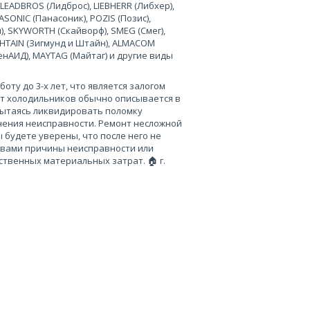
 LEADBROS (Лидброс), LIEBHERR (Либхер),
SONIC (Панасоник), POZIS (Позис),
), SKYWORTH (Скайворф), SMEG (Смег),
 SHTAIN (Зигмунд и Штайн), ALMACOM
ченАИД), MAYTAG (Майтаг) и другие виды
ту до 3-х лет, что является залогом
нт холодильников обычно описывается в
пытаясь ликвидировать поломку
нения неисправности. Ремонт несложной
 будете уверены, что после него не
 вами причины неисправности или
твенных материальных затрат. 🏠 г.