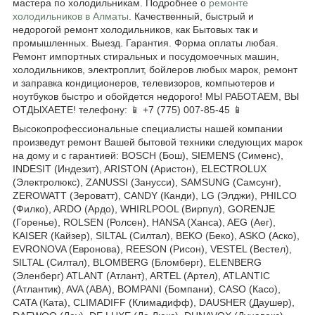
мастера по холодильникам. Подробнее о
ремонте
холодильников в Алматы
. Качественный, быстрый и
недорогой ремонт холодильников, как Бытовых так и
промышленных. Выезд. Гарантия. Форма оплаты любая.
Ремонт импортных стиральных и посудомоечных машин,
холодильников, электроплит, бойлеров любых марок, ремонт
и заправка кондиционеров, телевизоров, компьютеров и
ноутбуков быстро и обойдется недорого! МЫ РАБОТАЕМ, ВЫ
ОТДЫХАЕТЕ! телефону: 📱 +7 (775) 007-85-45 📱
Высокопрофессиональные специалисты нашей компании
произведут ремонт Вашей бытовой техники следующих марок
на дому и с гарантией: BOSCH (Бош), SIEMENS (Сименс),
INDESIT (Индезит), ARISTON (Аристон), ELECTROLUX
(Электролюкс), ZANUSSI (Занусси), SAMSUNG (Самсунг),
ZEROWATT (Зероватт), CANDY (Канди), LG (Элджи), PHILCO
(Филко), ARDO (Ардо), WHIRLPOOL (Вирпул), GORENJE
(Горенье), ROLSEN (Ролсен), HANSA (Ханса), AEG (Аег),
KAISER (Кайзер), SILTAL (Силтал), BEKO (Беко), ASKO (Аско),
EVRONOVA (Евронова), REESON (Рисон), VESTEL (Вестел),
SILTAL (Силтал), BLOMBERG (Бломберг), ELENBERG
(Эленберг) ATLANT (Атлант), ARTEL (Артел), ATLANTIC
(Атлантик), AVA (АВА), BOMPANI (Бомпани), CASO (Касо),
CATA (Ката), CLIMADIFF (Климадифф), DAUSHER (Даушер),