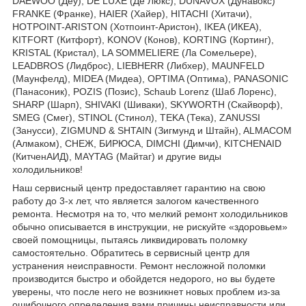
DAEWOO (Деу), DE LUXE (Де Люкс), DUNAVOX (Дунавокс)
FRANKE (Франке), HAIER (Хайер), HITACHI (Хитачи),
HOTPOINT-ARISTON (Хотпоинт-Аристон), IKEA (ИКЕА),
KITFORT (Китфорт), KONOV (Конов), KORTING (Кортинг),
KRISTAL (Кристал), LA SOMMELIERE (Ла Сомельере),
LEADBROS (Лидброс), LIEBHERR (Либхер), MAUNFELD
(Маунфелд), MIDEA (Мидеа), OPTIMA (Оптима), PANASONIC
(Панасоник), POZIS (Позис), Schaub Lorenz (Шаб Лоренс),
SHARP (Шарп), SHIVAKI (Шиваки), SKYWORTH (Скайворф),
SMEG (Смег), STINOL (Стинол), TEKA (Тека), ZANUSSI
(Занусси), ZIGMUND & SHTAIN (Зигмунд и Штайн), ALMACOM
(Алмаком), СНЕЖ, БИРЮСА, DIMCHI (Димчи), KITCHENAID
(КитченАИД), MAYTAG (Майтаг) и другие виды
холодильников!
Наш сервисный центр предоставляет гарантию на свою
работу до 3-х лет, что является залогом качественного
ремонта. Несмотря на то, что мелкий ремонт холодильников
обычно описывается в инструкции, не рискуйте «здоровьем»
своей помощницы, пытаясь ликвидировать поломку
самостоятельно. Обратитесь в сервисный центр для
устранения неисправности. Ремонт несложной поломки
производится быстро и обойдется недорого, но вы будете
уверены, что после него не возникнет новых проблем из-за
ошибочного определения вами причины неисправности или