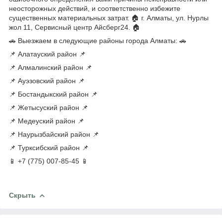
неосторожных действий, и соответственно избежите
существенных материальных затрат. 🏠 г. Алматы, ул. Нурлы
жол 11, Сервисный центр Айсберг24. 🏠
🚗 Выезжаем в следующие районы города Алматы: 🚗
📌 Алатауский район 📌
📌 Алмалинский район 📌
📌 Ауэзовский район 📌
📌 Бостандыкский район 📌
📌 Жетысуский район 📌
📌 Медеуский район 📌
📌 Наурызбайский район 📌
📌 Турксибский район 📌
📱 +7 (775) 007-85-45 📱
Скрыть