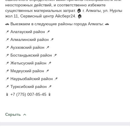
неосторожных действий, и соответственно избежите
существенных материальных затрат. 🏠 г. Алматы, ул. Нурлы
жол 11, Сервисный центр Айсберг24. 🏠
🚗 Выезжаем в следующие районы города Алматы: 🚗
📌 Алатауский район 📌
📌 Алмалинский район 📌
📌 Ауэзовский район 📌
📌 Бостандыкский район 📌
📌 Жетысуский район 📌
📌 Медеуский район 📌
📌 Наурызбайский район 📌
📌 Турксибский район 📌
📱 +7 (775) 007-85-45 📱
Скрыть