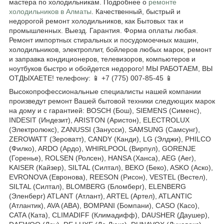
мастера по холодильникам. Подробнее о
ремонте
холодильников в Алматы
. Качественный, быстрый и
недорогой ремонт холодильников, как Бытовых так и
промышленных. Выезд. Гарантия. Форма оплаты любая.
Ремонт импортных стиральных и посудомоечных машин,
холодильников, электроплит, бойлеров любых марок, ремонт
и заправка кондиционеров, телевизоров, компьютеров и
ноутбуков быстро и обойдется недорого! МЫ РАБОТАЕМ, ВЫ
ОТДЫХАЕТЕ! телефону: 📱 +7 (775) 007-85-45 📱
Высокопрофессиональные специалисты нашей компании
произведут ремонт Вашей бытовой техники следующих марок
на дому и с гарантией: BOSCH (Бош), SIEMENS (Сименс),
INDESIT (Индезит), ARISTON (Аристон), ELECTROLUX
(Электролюкс), ZANUSSI (Занусси), SAMSUNG (Самсунг),
ZEROWATT (Зероватт), CANDY (Канди), LG (Элджи), PHILCO
(Филко), ARDO (Ардо), WHIRLPOOL (Вирпул), GORENJE
(Горенье), ROLSEN (Ролсен), HANSA (Ханса), AEG (Аег),
KAISER (Кайзер), SILTAL (Силтал), BEKO (Беко), ASKO (Аско),
EVRONOVA (Евронова), REESON (Рисон), VESTEL (Вестел),
SILTAL (Силтал), BLOMBERG (Бломберг), ELENBERG
(Эленберг) ATLANT (Атлант), ARTEL (Артел), ATLANTIC
(Атлантик), AVA (АВА), BOMPANI (Бомпани), CASO (Касо),
CATA (Ката), CLIMADIFF (Климадифф), DAUSHER (Даушер),