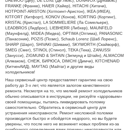
DAEWOO (Деу), DE LUXE (Де Люкс), DUNAVOX (Дунавокс)
FRANKE (Франке), HAIER (Хайер), HITACHI (Хитачи),
HOTPOINT-ARISTON (Хотпоинт-Аристон), IKEA (ИКЕА),
KITFORT (Китфорт), KONOV (Конов), KORTING (Кортинг),
KRISTAL (Кристал), LA SOMMELIERE (Ла Сомельере),
LEADBROS (Лидброс), LIEBHERR (Либхер), MAUNFELD
(Маунфелд), MIDEA (Мидеа), OPTIMA (Оптима), PANASONIC
(Панасоник), POZIS (Позис), Schaub Lorenz (Шаб Лоренс),
SHARP (Шарп), SHIVAKI (Шиваки), SKYWORTH (Скайворф),
SMEG (Смег), STINOL (Стинол), TEKA (Тека), ZANUSSI
(Занусси), ZIGMUND & SHTAIN (Зигмунд и Штайн), ALMACOM
(Алмаком), СНЕЖ, БИРЮСА, DIMCHI (Димчи), KITCHENAID
(КитченАИД), MAYTAG (Майтаг) и другие виды
холодильников!
Наш сервисный центр предоставляет гарантию на свою
работу до 3-х лет, что является залогом качественного
ремонта. Несмотря на то, что мелкий ремонт холодильников
обычно описывается в инструкции, не рискуйте «здоровьем»
своей помощницы, пытаясь ликвидировать поломку
самостоятельно. Обратитесь в сервисный центр для
устранения неисправности. Ремонт несложной поломки
производится быстро и обойдется недорого, но вы будете
уверены, что после него не возникнет новых проблем из-за
ошибочного определения вами причины неисправности или