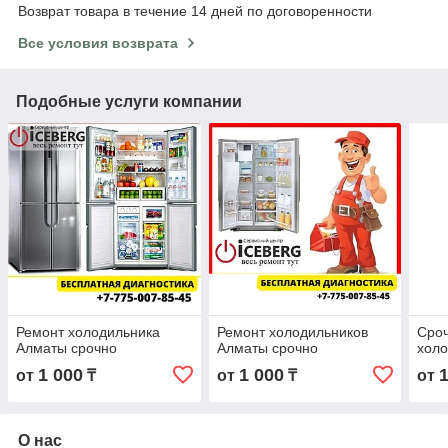
Возврат товара в течение 14 дней по договоренности
Все условия возврата
Подобные услуги компании
Ремонт холодильника
Ремонт холодильников
Сро
Алматы срочно
Алматы срочно
холо
1 000
1 000
от
₸
от
₸
от
О нас