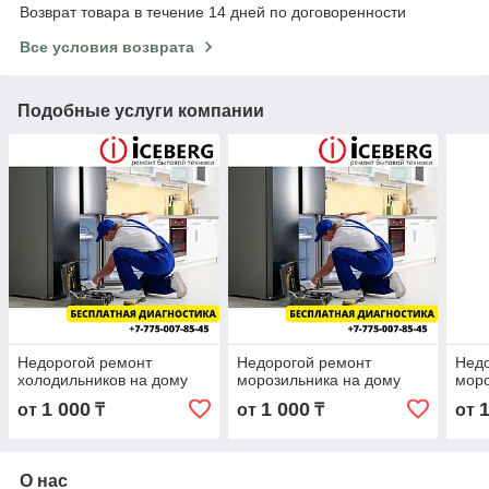
Возврат товара в течение 14 дней по договоренности
Все условия возврата
Подобные услуги компании
Недорогой ремонт
Недорогой ремонт
Недо
холодильников на дому
морозильника на дому
моро
1 000
1 000
от
₸
от
₸
от
О нас