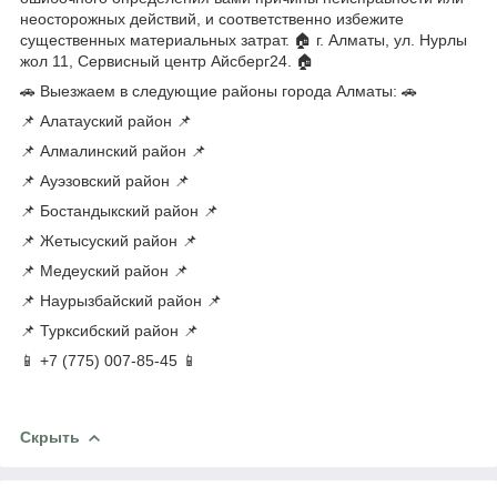
неосторожных действий, и соответственно избежите
существенных материальных затрат. 🏠 г. Алматы, ул. Нурлы
жол 11, Сервисный центр Айсберг24. 🏠
🚗 Выезжаем в следующие районы города Алматы: 🚗
📌 Алатауский район 📌
📌 Алмалинский район 📌
📌 Ауэзовский район 📌
📌 Бостандыкский район 📌
📌 Жетысуский район 📌
📌 Медеуский район 📌
📌 Наурызбайский район 📌
📌 Турксибский район 📌
📱 +7 (775) 007-85-45 📱
Скрыть