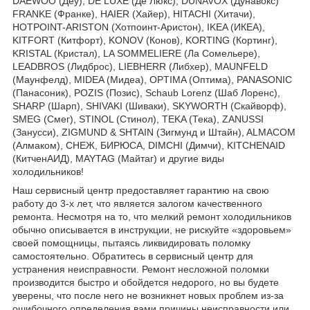
DAEWOO (Деу), DE LUXE (Де Люкс), DUNAVOX (Дунавокс)
FRANKE (Франке), HAIER (Хайер), HITACHI (Хитачи),
HOTPOINT-ARISTON (Хотпоинт-Аристон), IKEA (ИКЕА),
KITFORT (Китфорт), KONOV (Конов), KORTING (Кортинг),
KRISTAL (Кристал), LA SOMMELIERE (Ла Сомельере),
LEADBROS (Лидброс), LIEBHERR (Либхер), MAUNFELD
(Маунфелд), MIDEA (Мидеа), OPTIMA (Оптима), PANASONIC
(Панасоник), POZIS (Позис), Schaub Lorenz (Шаб Лоренс),
SHARP (Шарп), SHIVAKI (Шиваки), SKYWORTH (Скайворф),
SMEG (Смег), STINOL (Стинол), TEKA (Тека), ZANUSSI
(Занусси), ZIGMUND & SHTAIN (Зигмунд и Штайн), ALMACOM
(Алмаком), СНЕЖ, БИРЮСА, DIMCHI (Димчи), KITCHENAID
(КитченАИД), MAYTAG (Майтаг) и другие виды
холодильников!
Наш сервисный центр предоставляет гарантию на свою
работу до 3-х лет, что является залогом качественного
ремонта. Несмотря на то, что мелкий ремонт холодильников
обычно описывается в инструкции, не рискуйте «здоровьем»
своей помощницы, пытаясь ликвидировать поломку
самостоятельно. Обратитесь в сервисный центр для
устранения неисправности. Ремонт несложной поломки
производится быстро и обойдется недорого, но вы будете
уверены, что после него не возникнет новых проблем из-за
ошибочного определения вами причины неисправности или