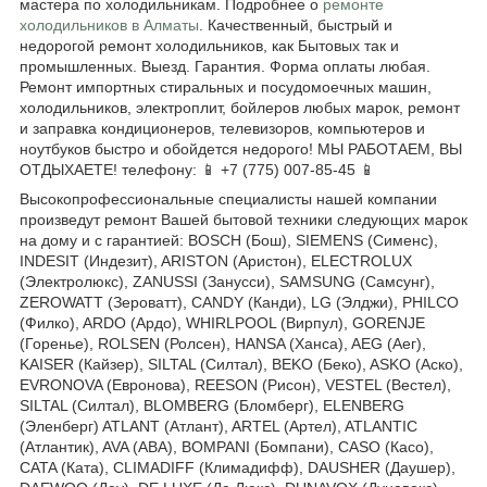
мастера по холодильникам. Подробнее о
ремонте
холодильников в Алматы
. Качественный, быстрый и
недорогой ремонт холодильников, как Бытовых так и
промышленных. Выезд. Гарантия. Форма оплаты любая.
Ремонт импортных стиральных и посудомоечных машин,
холодильников, электроплит, бойлеров любых марок, ремонт
и заправка кондиционеров, телевизоров, компьютеров и
ноутбуков быстро и обойдется недорого! МЫ РАБОТАЕМ, ВЫ
ОТДЫХАЕТЕ! телефону: 📱 +7 (775) 007-85-45 📱
Высокопрофессиональные специалисты нашей компании
произведут ремонт Вашей бытовой техники следующих марок
на дому и с гарантией: BOSCH (Бош), SIEMENS (Сименс),
INDESIT (Индезит), ARISTON (Аристон), ELECTROLUX
(Электролюкс), ZANUSSI (Занусси), SAMSUNG (Самсунг),
ZEROWATT (Зероватт), CANDY (Канди), LG (Элджи), PHILCO
(Филко), ARDO (Ардо), WHIRLPOOL (Вирпул), GORENJE
(Горенье), ROLSEN (Ролсен), HANSA (Ханса), AEG (Аег),
KAISER (Кайзер), SILTAL (Силтал), BEKO (Беко), ASKO (Аско),
EVRONOVA (Евронова), REESON (Рисон), VESTEL (Вестел),
SILTAL (Силтал), BLOMBERG (Бломберг), ELENBERG
(Эленберг) ATLANT (Атлант), ARTEL (Артел), ATLANTIC
(Атлантик), AVA (АВА), BOMPANI (Бомпани), CASO (Касо),
CATA (Ката), CLIMADIFF (Климадифф), DAUSHER (Даушер),