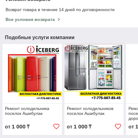
Возврат товара в течение 14 дней по договоренности
Все условия возврата
Подобные услуги компании
Ремонт холодильника
Ремонт холодильников
Ремо
поселок Ашибулак
поселок Ашибулак
посе
доро
1 000
1 000
от
₸
от
₸
от