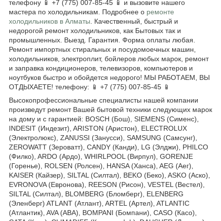
телефону 📱 +7 (775) 007-85-45 📱 и вызовите нашего
мастера по холодильникам. Подробнее о
ремонте
холодильников в Алматы
. Качественный, быстрый и
недорогой ремонт холодильников, как Бытовых так и
промышленных. Выезд. Гарантия. Форма оплаты любая.
Ремонт импортных стиральных и посудомоечных машин,
холодильников, электроплит, бойлеров любых марок, ремонт
и заправка кондиционеров, телевизоров, компьютеров и
ноутбуков быстро и обойдется недорого! МЫ РАБОТАЕМ, ВЫ
ОТДЫХАЕТЕ! телефону: 📱 +7 (775) 007-85-45 📱
Высокопрофессиональные специалисты нашей компании
произведут ремонт Вашей бытовой техники следующих марок
на дому и с гарантией: BOSCH (Бош), SIEMENS (Сименс),
INDESIT (Индезит), ARISTON (Аристон), ELECTROLUX
(Электролюкс), ZANUSSI (Занусси), SAMSUNG (Самсунг),
ZEROWATT (Зероватт), CANDY (Канди), LG (Элджи), PHILCO
(Филко), ARDO (Ардо), WHIRLPOOL (Вирпул), GORENJE
(Горенье), ROLSEN (Ролсен), HANSA (Ханса), AEG (Аег),
KAISER (Кайзер), SILTAL (Силтал), BEKO (Беко), ASKO (Аско),
EVRONOVA (Евронова), REESON (Рисон), VESTEL (Вестел),
SILTAL (Силтал), BLOMBERG (Бломберг), ELENBERG
(Эленберг) ATLANT (Атлант), ARTEL (Артел), ATLANTIC
(Атлантик), AVA (АВА), BOMPANI (Бомпани), CASO (Касо),