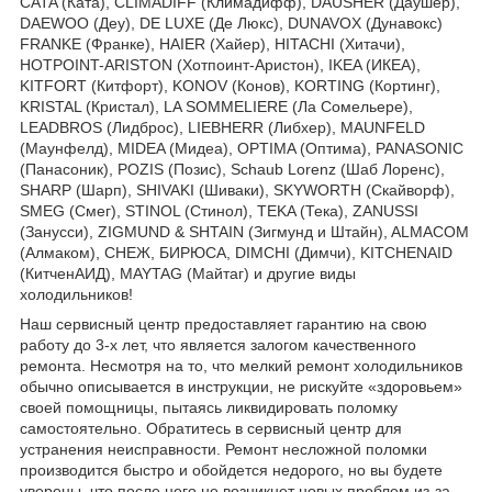
CATA (Ката), CLIMADIFF (Климадифф), DAUSHER (Даушер),
DAEWOO (Деу), DE LUXE (Де Люкс), DUNAVOX (Дунавокс)
FRANKE (Франке), HAIER (Хайер), HITACHI (Хитачи),
HOTPOINT-ARISTON (Хотпоинт-Аристон), IKEA (ИКЕА),
KITFORT (Китфорт), KONOV (Конов), KORTING (Кортинг),
KRISTAL (Кристал), LA SOMMELIERE (Ла Сомельере),
LEADBROS (Лидброс), LIEBHERR (Либхер), MAUNFELD
(Маунфелд), MIDEA (Мидеа), OPTIMA (Оптима), PANASONIC
(Панасоник), POZIS (Позис), Schaub Lorenz (Шаб Лоренс),
SHARP (Шарп), SHIVAKI (Шиваки), SKYWORTH (Скайворф),
SMEG (Смег), STINOL (Стинол), TEKA (Тека), ZANUSSI
(Занусси), ZIGMUND & SHTAIN (Зигмунд и Штайн), ALMACOM
(Алмаком), СНЕЖ, БИРЮСА, DIMCHI (Димчи), KITCHENAID
(КитченАИД), MAYTAG (Майтаг) и другие виды
холодильников!
Наш сервисный центр предоставляет гарантию на свою
работу до 3-х лет, что является залогом качественного
ремонта. Несмотря на то, что мелкий ремонт холодильников
обычно описывается в инструкции, не рискуйте «здоровьем»
своей помощницы, пытаясь ликвидировать поломку
самостоятельно. Обратитесь в сервисный центр для
устранения неисправности. Ремонт несложной поломки
производится быстро и обойдется недорого, но вы будете
уверены, что после него не возникнет новых проблем из-за