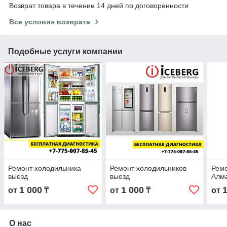
Возврат товара в течение 14 дней по договоренности
Все условия возврата
Подобные услуги компании
Ремонт холодильника
Ремонт холодильников
Ремо
выезд
выезд
Алм
1 000
1 000
от
₸
от
₸
от
О нас