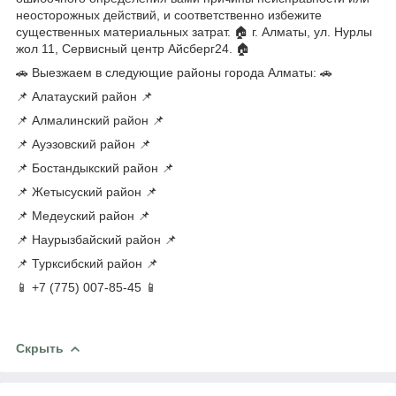
неосторожных действий, и соответственно избежите
существенных материальных затрат. 🏠 г. Алматы, ул. Нурлы
жол 11, Сервисный центр Айсберг24. 🏠
🚗 Выезжаем в следующие районы города Алматы: 🚗
📌 Алатауский район 📌
📌 Алмалинский район 📌
📌 Ауэзовский район 📌
📌 Бостандыкский район 📌
📌 Жетысуский район 📌
📌 Медеуский район 📌
📌 Наурызбайский район 📌
📌 Турксибский район 📌
📱 +7 (775) 007-85-45 📱
Скрыть