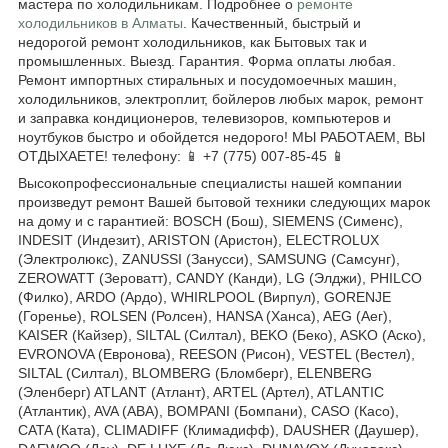
мастера по холодильникам. Подробнее о
ремонте
холодильников в Алматы
. Качественный, быстрый и
недорогой ремонт холодильников, как Бытовых так и
промышленных. Выезд. Гарантия. Форма оплаты любая.
Ремонт импортных стиральных и посудомоечных машин,
холодильников, электроплит, бойлеров любых марок, ремонт
и заправка кондиционеров, телевизоров, компьютеров и
ноутбуков быстро и обойдется недорого! МЫ РАБОТАЕМ, ВЫ
ОТДЫХАЕТЕ! телефону: 📱 +7 (775) 007-85-45 📱
Высокопрофессиональные специалисты нашей компании
произведут ремонт Вашей бытовой техники следующих марок
на дому и с гарантией: BOSCH (Бош), SIEMENS (Сименс),
INDESIT (Индезит), ARISTON (Аристон), ELECTROLUX
(Электролюкс), ZANUSSI (Занусси), SAMSUNG (Самсунг),
ZEROWATT (Зероватт), CANDY (Канди), LG (Элджи), PHILCO
(Филко), ARDO (Ардо), WHIRLPOOL (Вирпул), GORENJE
(Горенье), ROLSEN (Ролсен), HANSA (Ханса), AEG (Аег),
KAISER (Кайзер), SILTAL (Силтал), BEKO (Беко), ASKO (Аско),
EVRONOVA (Евронова), REESON (Рисон), VESTEL (Вестел),
SILTAL (Силтал), BLOMBERG (Бломберг), ELENBERG
(Эленберг) ATLANT (Атлант), ARTEL (Артел), ATLANTIC
(Атлантик), AVA (АВА), BOMPANI (Бомпани), CASO (Касо),
CATA (Ката), CLIMADIFF (Климадифф), DAUSHER (Даушер),