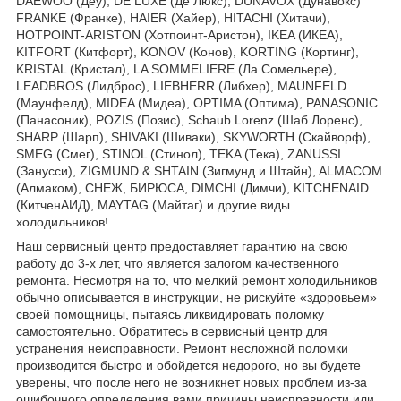
DAEWOO (Деу), DE LUXE (Де Люкс), DUNAVOX (Дунавокс)
FRANKE (Франке), HAIER (Хайер), HITACHI (Хитачи),
HOTPOINT-ARISTON (Хотпоинт-Аристон), IKEA (ИКЕА),
KITFORT (Китфорт), KONOV (Конов), KORTING (Кортинг),
KRISTAL (Кристал), LA SOMMELIERE (Ла Сомельере),
LEADBROS (Лидброс), LIEBHERR (Либхер), MAUNFELD
(Маунфелд), MIDEA (Мидеа), OPTIMA (Оптима), PANASONIC
(Панасоник), POZIS (Позис), Schaub Lorenz (Шаб Лоренс),
SHARP (Шарп), SHIVAKI (Шиваки), SKYWORTH (Скайворф),
SMEG (Смег), STINOL (Стинол), TEKA (Тека), ZANUSSI
(Занусси), ZIGMUND & SHTAIN (Зигмунд и Штайн), ALMACOM
(Алмаком), СНЕЖ, БИРЮСА, DIMCHI (Димчи), KITCHENAID
(КитченАИД), MAYTAG (Майтаг) и другие виды
холодильников!
Наш сервисный центр предоставляет гарантию на свою
работу до 3-х лет, что является залогом качественного
ремонта. Несмотря на то, что мелкий ремонт холодильников
обычно описывается в инструкции, не рискуйте «здоровьем»
своей помощницы, пытаясь ликвидировать поломку
самостоятельно. Обратитесь в сервисный центр для
устранения неисправности. Ремонт несложной поломки
производится быстро и обойдется недорого, но вы будете
уверены, что после него не возникнет новых проблем из-за
ошибочного определения вами причины неисправности или