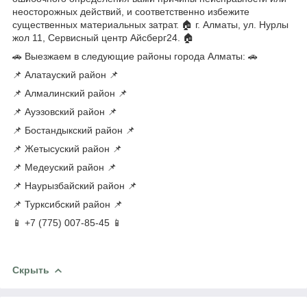
неосторожных действий, и соответственно избежите
существенных материальных затрат. 🏠 г. Алматы, ул. Нурлы
жол 11, Сервисный центр Айсберг24. 🏠
🚗 Выезжаем в следующие районы города Алматы: 🚗
📌 Алатауский район 📌
📌 Алмалинский район 📌
📌 Ауэзовский район 📌
📌 Бостандыкский район 📌
📌 Жетысуский район 📌
📌 Медеуский район 📌
📌 Наурызбайский район 📌
📌 Турксибский район 📌
📱 +7 (775) 007-85-45 📱
Скрыть