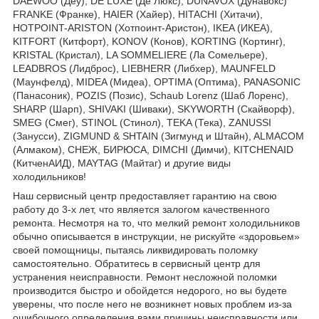
DAEWOO (Деу), DE LUXE (Де Люкс), DUNAVOX (Дунавокс)
FRANKE (Франке), HAIER (Хайер), HITACHI (Хитачи),
HOTPOINT-ARISTON (Хотпоинт-Аристон), IKEA (ИКЕА),
KITFORT (Китфорт), KONOV (Конов), KORTING (Кортинг),
KRISTAL (Кристал), LA SOMMELIERE (Ла Сомельере),
LEADBROS (Лидброс), LIEBHERR (Либхер), MAUNFELD
(Маунфелд), MIDEA (Мидеа), OPTIMA (Оптима), PANASONIC
(Панасоник), POZIS (Позис), Schaub Lorenz (Шаб Лоренс),
SHARP (Шарп), SHIVAKI (Шиваки), SKYWORTH (Скайворф),
SMEG (Смег), STINOL (Стинол), TEKA (Тека), ZANUSSI
(Занусси), ZIGMUND & SHTAIN (Зигмунд и Штайн), ALMACOM
(Алмаком), СНЕЖ, БИРЮСА, DIMCHI (Димчи), KITCHENAID
(КитченАИД), MAYTAG (Майтаг) и другие виды
холодильников!
Наш сервисный центр предоставляет гарантию на свою
работу до 3-х лет, что является залогом качественного
ремонта. Несмотря на то, что мелкий ремонт холодильников
обычно описывается в инструкции, не рискуйте «здоровьем»
своей помощницы, пытаясь ликвидировать поломку
самостоятельно. Обратитесь в сервисный центр для
устранения неисправности. Ремонт несложной поломки
производится быстро и обойдется недорого, но вы будете
уверены, что после него не возникнет новых проблем из-за
ошибочного определения вами причины неисправности или