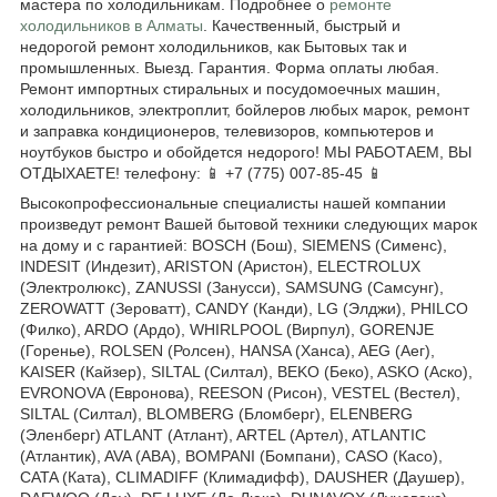
мастера по холодильникам. Подробнее о
ремонте
холодильников в Алматы
. Качественный, быстрый и
недорогой ремонт холодильников, как Бытовых так и
промышленных. Выезд. Гарантия. Форма оплаты любая.
Ремонт импортных стиральных и посудомоечных машин,
холодильников, электроплит, бойлеров любых марок, ремонт
и заправка кондиционеров, телевизоров, компьютеров и
ноутбуков быстро и обойдется недорого! МЫ РАБОТАЕМ, ВЫ
ОТДЫХАЕТЕ! телефону: 📱 +7 (775) 007-85-45 📱
Высокопрофессиональные специалисты нашей компании
произведут ремонт Вашей бытовой техники следующих марок
на дому и с гарантией: BOSCH (Бош), SIEMENS (Сименс),
INDESIT (Индезит), ARISTON (Аристон), ELECTROLUX
(Электролюкс), ZANUSSI (Занусси), SAMSUNG (Самсунг),
ZEROWATT (Зероватт), CANDY (Канди), LG (Элджи), PHILCO
(Филко), ARDO (Ардо), WHIRLPOOL (Вирпул), GORENJE
(Горенье), ROLSEN (Ролсен), HANSA (Ханса), AEG (Аег),
KAISER (Кайзер), SILTAL (Силтал), BEKO (Беко), ASKO (Аско),
EVRONOVA (Евронова), REESON (Рисон), VESTEL (Вестел),
SILTAL (Силтал), BLOMBERG (Бломберг), ELENBERG
(Эленберг) ATLANT (Атлант), ARTEL (Артел), ATLANTIC
(Атлантик), AVA (АВА), BOMPANI (Бомпани), CASO (Касо),
CATA (Ката), CLIMADIFF (Климадифф), DAUSHER (Даушер),