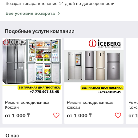
Возврат товара в течение 14 дней по договоренности
Все условия возврата
Подобные услуги компании
Ремонт холодильника
Ремонт холодильников
Ремо
Коксай
коксай
Кок
1 000
1 000
от
₸
от
₸
от
О нас