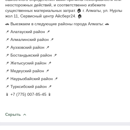
неосторожных действий, и соответственно избежите
существенных материальных затрат. 🏠 г. Алматы, ул. Нурлы
жол 11, Сервисный центр Айсберг24. 🏠
🚗 Выезжаем в следующие районы города Алматы: 🚗
📌 Алатауский район 📌
📌 Алмалинский район 📌
📌 Ауэзовский район 📌
📌 Бостандыкский район 📌
📌 Жетысуский район 📌
📌 Медеуский район 📌
📌 Наурызбайский район 📌
📌 Турксибский район 📌
📱 +7 (775) 007-85-45 📱
Скрыть