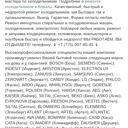
мастера по холодильникам. Подробнее о
ремонте
холодильников в Алматы
. Качественный, быстрый и
недорогой ремонт холодильников, как Бытовых так и
промышленных. Выезд. Гарантия. Форма оплаты любая.
Ремонт импортных стиральных и посудомоечных машин,
холодильников, электроплит, бойлеров любых марок, ремонт
и заправка кондиционеров, телевизоров, компьютеров и
ноутбуков быстро и обойдется недорого! МЫ РАБОТАЕМ, ВЫ
ОТДЫХАЕТЕ! телефону: 📱 +7 (775) 007-85-45 📱
Высокопрофессиональные специалисты нашей компании
произведут ремонт Вашей бытовой техники следующих марок
на дому и с гарантией: BOSCH (Бош), SIEMENS (Сименс),
INDESIT (Индезит), ARISTON (Аристон), ELECTROLUX
(Электролюкс), ZANUSSI (Занусси), SAMSUNG (Самсунг),
ZEROWATT (Зероватт), CANDY (Канди), LG (Элджи), PHILCO
(Филко), ARDO (Ардо), WHIRLPOOL (Вирпул), GORENJE
(Горенье), ROLSEN (Ролсен), HANSA (Ханса), AEG (Аег),
KAISER (Кайзер), SILTAL (Силтал), BEKO (Беко), ASKO (Аско),
EVRONOVA (Евронова), REESON (Рисон), VESTEL (Вестел),
SILTAL (Силтал), BLOMBERG (Бломберг), ELENBERG
(Эленберг) ATLANT (Атлант), ARTEL (Артел), ATLANTIC
(Атлантик), AVA (АВА), BOMPANI (Бомпани), CASO (Касо),
CATA (Ката), CLIMADIFF (Климадифф), DAUSHER (Даушер),