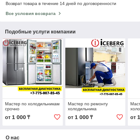
Возврат товара в течение 14 дней по договоренности
Все условия возврата
Подобные услуги компании
Мастер по холодильникам
Мастер по ремонту
Маст
срочно
холодильника
холо
1 000
1 000
от
₸
от
₸
от
О нас