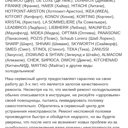
DAEWOO (Деу), DE LUXE (Де Люкс), DUNAVOX (Дунавокс)
FRANKE (Франке), HAIER (Хайер), HITACHI (Хитачи),
HOTPOINT-ARISTON (Хотпоинт-Аристон), IKEA (ИКЕА),
KITFORT (Китфорт), KONOV (Конов), KORTING (Кортинг),
KRISTAL (Кристал), LA SOMMELIERE (Ла Сомельере),
LEADBROS (Лидброс), LIEBHERR (Либхер), MAUNFELD
(Маунфелд), MIDEA (Мидеа), OPTIMA (Оптима), PANASONIC
(Панасоник), POZIS (Позис), Schaub Lorenz (Шаб Лоренс),
SHARP (Шарп), SHIVAKI (Шиваки), SKYWORTH (Скайворф),
SMEG (Смег), STINOL (Стинол), TEKA (Тека), ZANUSSI
(Занусси), ZIGMUND & SHTAIN (Зигмунд и Штайн), ALMACOM
(Алмаком), СНЕЖ, БИРЮСА, DIMCHI (Димчи), KITCHENAID
(КитченАИД), MAYTAG (Майтаг) и другие виды
холодильников!
Наш сервисный центр предоставляет гарантию на свою
работу до 3-х лет, что является залогом качественного
ремонта. Несмотря на то, что мелкий ремонт холодильников
обычно описывается в инструкции, не рискуйте «здоровьем»
своей помощницы, пытаясь ликвидировать поломку
самостоятельно. Обратитесь в сервисный центр для
устранения неисправности. Ремонт несложной поломки
производится быстро и обойдется недорого, но вы будете
уверены, что после него не возникнет новых проблем из-за
ошибочного определения вами причины неисправности или