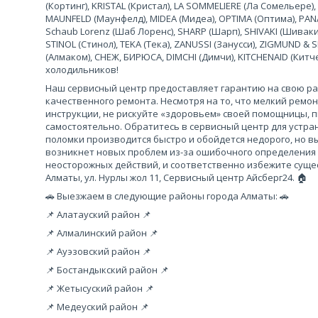
(Кортинг), KRISTAL (Кристал), LA SOMMELIERE (Ла Сомельере),
MAUNFELD (Маунфелд), MIDEA (Мидеа), OPTIMA (Оптима), PANA
Schaub Lorenz (Шаб Лоренс), SHARP (Шарп), SHIVAKI (Шиваки
STINOL (Стинол), TEKA (Тека), ZANUSSI (Занусси), ZIGMUND &
(Алмаком), СНЕЖ, БИРЮСА, DIMCHI (Димчи), KITCHENAID (Кит
холодильников!
Наш сервисный центр предоставляет гарантию на свою рабо
качественного ремонта. Несмотря на то, что мелкий ремо
инструкции, не рискуйте «здоровьем» своей помощницы, 
самостоятельно. Обратитесь в сервисный центр для устра
поломки производится быстро и обойдется недорого, но вы
возникнет новых проблем из-за ошибочного определения
неосторожных действий, и соответственно избежите сущес
Алматы, ул. Нурлы жол 11, Сервисный центр Айсберг24. 🏠
🚗 Выезжаем в следующие районы города Алматы: 🚗
📌 Алатауский район 📌
📌 Алмалинский район 📌
📌 Ауэзовский район 📌
📌 Бостандыкский район 📌
📌 Жетысуский район 📌
📌 Медеуский район 📌