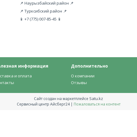
📌 Наурызбайский район 📌
📌 Турксибский район 📌
📱 +7 (775) 007-85-45 📱
олезная информация
Дополнительно
ставка и оплата
О компании
нтакты
Отзывы
Satu.kz
Сайт создан на маркетплейсе
Сервисный центр Айсберг24 |
Пожаловаться на контент