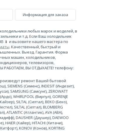
Информация для заказа
холодильники любых марок и моделей, в
зильники и т.д. Если Ваш холодильник
-45 📱 и вызовите нашего мастера по
лматы
. Качественный, быстрый и
мышленных. Выезд. Гарантия. Форма
ечных машин, холодильников,
кондиционеров, телевизоров,
МЫ РАБОТАЕМ, ВЫ ОТДЫХАЕТЕ! телефону:
произведут ремонт Вашей бытовой
), SIEMENS (Сименс), INDESIT (Индезит),
нусси), SAMSUNG (Самсунг), ZEROWATT
 (Ардо), WHIRLPOOL (Вирпул), GORENJE
Кайзер), SILTAL (Силтал), BEKO (Беко),
Вестел), SILTAL (Силтал), BLOMBERG
л), ATLANTIC (Атлантик), AVA (АВА),
лимадифф), DAUSHER (Даушер), DAEWOO
, HAIER (Хайер), HITACHI (Хитачи),
 (Китфорт), KONOV (Конов), KORTING