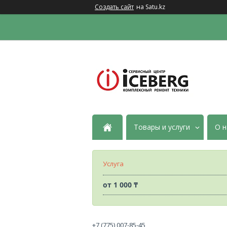
Создать сайт
на Satu.kz
Товары и услуги
О н
Услуга
от
1 000 ₸
+7 (775) 007-85-45