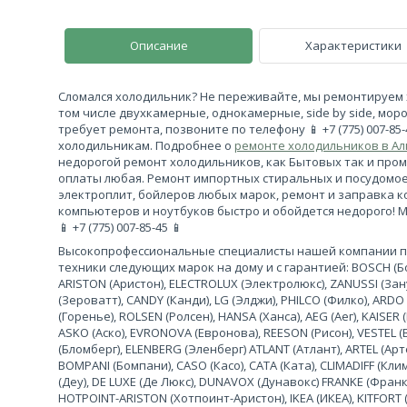
Описание
Характеристики
Сломался холодильник? Не переживайте, мы ремонтируем 
том числе двухкамерные, однокамерные, side by side, моро
требует ремонта, позвоните по телефону 📱 +7 (775) 007-85
холодильникам. Подробнее о
ремонте холодильников в А
недорогой ремонт холодильников, как Бытовых так и про
оплаты любая. Ремонт импортных стиральных и посудомо
электроплит, бойлеров любых марок, ремонт и заправка 
компьютеров и ноутбуков быстро и обойдется недорого! 
📱 +7 (775) 007-85-45 📱
Высокопрофессиональные специалисты нашей компании 
техники следующих марок на дому и с гарантией: BOSCH (Бош
ARISTON (Аристон), ELECTROLUX (Электролюкс), ZANUSSI (За
(Зероватт), CANDY (Канди), LG (Элджи), PHILCO (Филко), ARDO
(Горенье), ROLSEN (Ролсен), HANSA (Ханса), AEG (Аег), KAISER (
ASKO (Аско), EVRONOVA (Евронова), REESON (Рисон), VESTEL (
(Бломберг), ELENBERG (Эленберг) ATLANT (Атлант), ARTEL (Арте
BOMPANI (Бомпани), CASO (Касо), CATA (Ката), CLIMADIFF (К
(Деу), DE LUXE (Де Люкс), DUNAVOX (Дунавокс) FRANKE (Франке)
HOTPOINT-ARISTON (Хотпоинт-Аристон), IKEA (ИКЕА), KITFORT