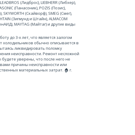
 LEADBROS (Лидброс), LIEBHERR (Либхер),
SONIC (Панасоник), POZIS (Позис),
), SKYWORTH (Скайворф), SMEG (Смег),
 SHTAIN (Зигмунд и Штайн), ALMACOM
ченАИД), MAYTAG (Майтаг) и другие виды
ту до 3-х лет, что является залогом
нт холодильников обычно описывается в
пытаясь ликвидировать поломку
нения неисправности. Ремонт несложной
 будете уверены, что после него не
 вами причины неисправности или
твенных материальных затрат. 🏠 г.