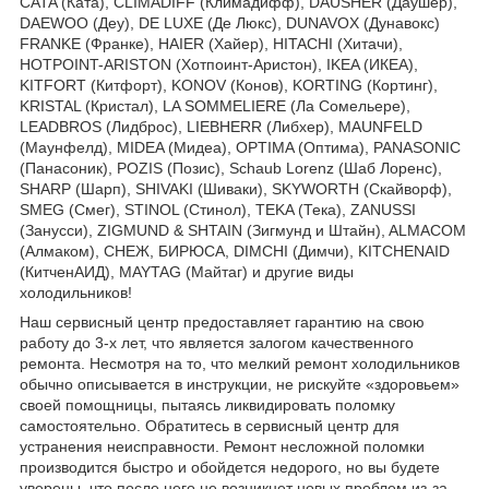
CATA (Ката), CLIMADIFF (Климадифф), DAUSHER (Даушер),
DAEWOO (Деу), DE LUXE (Де Люкс), DUNAVOX (Дунавокс)
FRANKE (Франке), HAIER (Хайер), HITACHI (Хитачи),
HOTPOINT-ARISTON (Хотпоинт-Аристон), IKEA (ИКЕА),
KITFORT (Китфорт), KONOV (Конов), KORTING (Кортинг),
KRISTAL (Кристал), LA SOMMELIERE (Ла Сомельере),
LEADBROS (Лидброс), LIEBHERR (Либхер), MAUNFELD
(Маунфелд), MIDEA (Мидеа), OPTIMA (Оптима), PANASONIC
(Панасоник), POZIS (Позис), Schaub Lorenz (Шаб Лоренс),
SHARP (Шарп), SHIVAKI (Шиваки), SKYWORTH (Скайворф),
SMEG (Смег), STINOL (Стинол), TEKA (Тека), ZANUSSI
(Занусси), ZIGMUND & SHTAIN (Зигмунд и Штайн), ALMACOM
(Алмаком), СНЕЖ, БИРЮСА, DIMCHI (Димчи), KITCHENAID
(КитченАИД), MAYTAG (Майтаг) и другие виды
холодильников!
Наш сервисный центр предоставляет гарантию на свою
работу до 3-х лет, что является залогом качественного
ремонта. Несмотря на то, что мелкий ремонт холодильников
обычно описывается в инструкции, не рискуйте «здоровьем»
своей помощницы, пытаясь ликвидировать поломку
самостоятельно. Обратитесь в сервисный центр для
устранения неисправности. Ремонт несложной поломки
производится быстро и обойдется недорого, но вы будете
уверены, что после него не возникнет новых проблем из-за