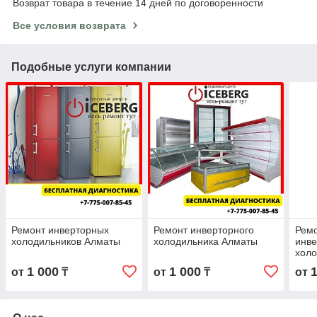
Возврат товара в течение 14 дней по договоренности
Все условия возврата
Подобные услуги компании
Ремонт инверторных
Ремонт инверторного
Ремо
холодильников Алматы
холодильника Алматы
инв
холо
1 000
1 000
от
₸
от
₸
от