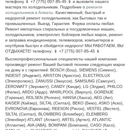
телефону 📱 +7 (775) 007-85-45 📱 и вызовите нашего
мастера по холодильникам. Подробнее о
ремонте
холодильников в Алматы
. Качественный, быстрый и
недорогой ремонт холодильников, как Бытовых так и
промышленных. Выезд. Гарантия. Форма оплаты любая.
Ремонт импортных стиральных и посудомоечных машин,
холодильников, электроплит, бойлеров любых марок, ремонт
и заправка кондиционеров, телевизоров, компьютеров и
ноутбуков быстро и обойдется недорого! МЫ РАБОТАЕМ, ВЫ
ОТДЫХАЕТЕ! телефону: 📱 +7 (775) 007-85-45 📱
Высокопрофессиональные специалисты нашей компании
произведут ремонт Вашей бытовой техники следующих марок
на дому и с гарантией: BOSCH (Бош), SIEMENS (Сименс),
INDESIT (Индезит), ARISTON (Аристон), ELECTROLUX
(Электролюкс), ZANUSSI (Занусси), SAMSUNG (Самсунг),
ZEROWATT (Зероватт), CANDY (Канди), LG (Элджи), PHILCO
(Филко), ARDO (Ардо), WHIRLPOOL (Вирпул), GORENJE
(Горенье), ROLSEN (Ролсен), HANSA (Ханса), AEG (Аег),
KAISER (Кайзер), SILTAL (Силтал), BEKO (Беко), ASKO (Аско),
EVRONOVA (Евронова), REESON (Рисон), VESTEL (Вестел),
SILTAL (Силтал), BLOMBERG (Бломберг), ELENBERG
(Эленберг) ATLANT (Атлант), ARTEL (Артел), ATLANTIC
(Атлантик), AVA (АВА), BOMPANI (Бомпани), CASO (Касо),