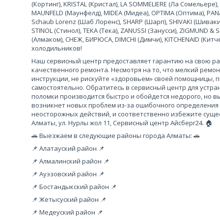
(Кортинг), KRISTAL (Кристал), LA SOMMELIERE (Ла Сомельере),
MAUNFELD (Маунфелд), MIDEA (Мидеа), OPTIMA (Оптима), PANA
Schaub Lorenz (Шаб Лоренс), SHARP (Шарп), SHIVAKI (Шиваки
STINOL (Стинол), TEKA (Тека), ZANUSSI (Занусси), ZIGMUND &
(Алмаком), СНЕЖ, БИРЮСА, DIMCHI (Димчи), KITCHENAID (Кит
холодильников!
Наш сервисный центр предоставляет гарантию на свою рабо
качественного ремонта. Несмотря на то, что мелкий ремо
инструкции, не рискуйте «здоровьем» своей помощницы, 
самостоятельно. Обратитесь в сервисный центр для устра
поломки производится быстро и обойдется недорого, но вы
возникнет новых проблем из-за ошибочного определения
неосторожных действий, и соответственно избежите сущес
Алматы, ул. Нурлы жол 11, Сервисный центр Айсберг24. 🏠
🚗 Выезжаем в следующие районы города Алматы: 🚗
📌 Алатауский район 📌
📌 Алмалинский район 📌
📌 Ауэзовский район 📌
📌 Бостандыкский район 📌
📌 Жетысуский район 📌
📌 Медеуский район 📌