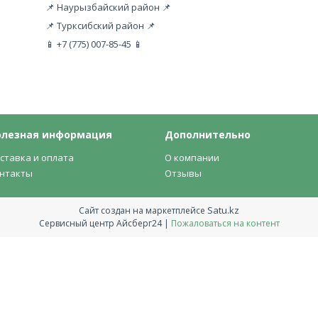
📌 Наурызбайский район 📌
📌 Турксибский район 📌
📱 +7 (775) 007-85-45 📱
олезная информация
Дополнительно
ставка и оплата
О компании
нтакты
Отзывы
Satu.kz
Сайт создан на маркетплейсе
Сервисный центр Айсберг24 |
Пожаловаться на контент