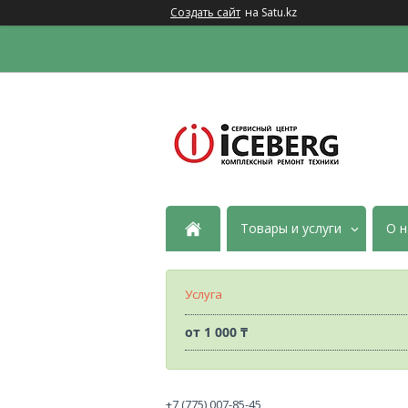
Создать сайт
на Satu.kz
Товары и услуги
О н
Услуга
от
1 000 ₸
+7 (775) 007-85-45