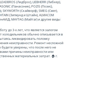
 LEADBROS (Лидброс), LIEBHERR (Либхер),
SONIC (Панасоник), POZIS (Позис),
), SKYWORTH (Скайворф), SMEG (Смег),
 SHTAIN (Зигмунд и Штайн), ALMACOM
ченАИД), MAYTAG (Майтаг) и другие виды
ту до 3-х лет, что является залогом
нт холодильников обычно описывается в
пытаясь ликвидировать поломку
нения неисправности. Ремонт несложной
 будете уверены, что после него не
 вами причины неисправности или
твенных материальных затрат. 🏠 г.