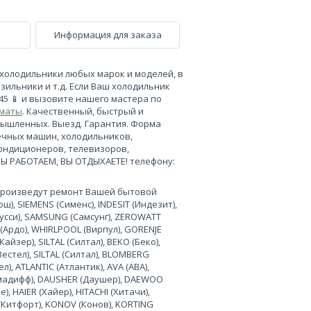
Информация для заказа
холодильники любых марок и моделей, в
зильники и т.д. Если Ваш холодильник
-45 📱 и вызовите нашего мастера по
лматы
. Качественный, быстрый и
мышленных. Выезд. Гарантия. Форма
ечных машин, холодильников,
кондиционеров, телевизоров,
МЫ РАБОТАЕМ, ВЫ ОТДЫХАЕТЕ! телефону:
произведут ремонт Вашей бытовой
), SIEMENS (Сименс), INDESIT (Индезит),
нусси), SAMSUNG (Самсунг), ZEROWATT
 (Ардо), WHIRLPOOL (Вирпул), GORENJE
Кайзер), SILTAL (Силтал), BEKO (Беко),
Вестел), SILTAL (Силтал), BLOMBERG
л), ATLANTIC (Атлантик), AVA (АВА),
лимадифф), DAUSHER (Даушер), DAEWOO
, HAIER (Хайер), HITACHI (Хитачи),
 (Китфорт), KONOV (Конов), KORTING