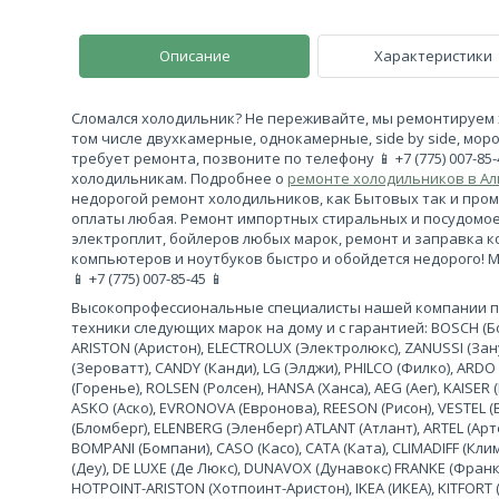
Описание
Характеристики
Сломался холодильник? Не переживайте, мы ремонтируем 
том числе двухкамерные, однокамерные, side by side, моро
требует ремонта, позвоните по телефону 📱 +7 (775) 007-85
холодильникам. Подробнее о
ремонте холодильников в А
недорогой ремонт холодильников, как Бытовых так и про
оплаты любая. Ремонт импортных стиральных и посудомо
электроплит, бойлеров любых марок, ремонт и заправка 
компьютеров и ноутбуков быстро и обойдется недорого! 
📱 +7 (775) 007-85-45 📱
Высокопрофессиональные специалисты нашей компании 
техники следующих марок на дому и с гарантией: BOSCH (Бош
ARISTON (Аристон), ELECTROLUX (Электролюкс), ZANUSSI (За
(Зероватт), CANDY (Канди), LG (Элджи), PHILCO (Филко), ARDO
(Горенье), ROLSEN (Ролсен), HANSA (Ханса), AEG (Аег), KAISER (
ASKO (Аско), EVRONOVA (Евронова), REESON (Рисон), VESTEL (
(Бломберг), ELENBERG (Эленберг) ATLANT (Атлант), ARTEL (Арте
BOMPANI (Бомпани), CASO (Касо), CATA (Ката), CLIMADIFF (К
(Деу), DE LUXE (Де Люкс), DUNAVOX (Дунавокс) FRANKE (Франке)
HOTPOINT-ARISTON (Хотпоинт-Аристон), IKEA (ИКЕА), KITFORT