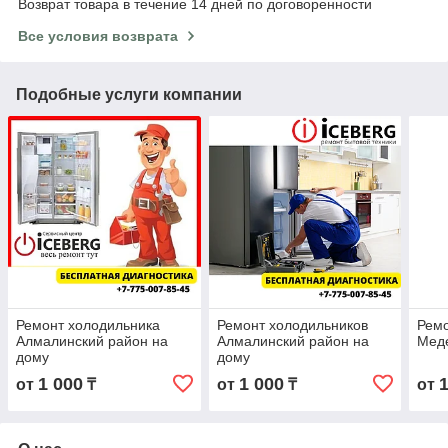
Возврат товара в течение 14 дней по договоренности
Все условия возврата
Подобные услуги компании
Ремонт холодильника
Ремонт холодильников
Ремо
Алмалинский район на
Алмалинский район на
Меде
дому
дому
1 000
1 000
от
₸
от
₸
от