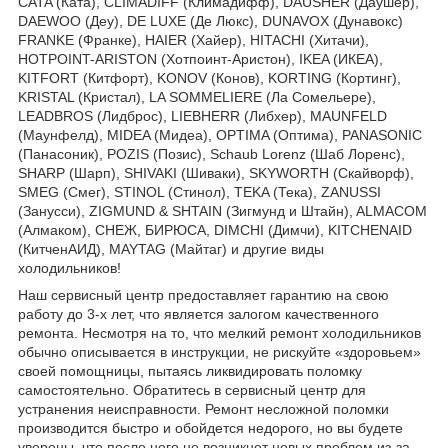
CATA (Ката), CLIMADIFF (Климадифф), DAUSHER (Даушер),
DAEWOO (Деу), DE LUXE (Де Люкс), DUNAVOX (Дунавокс)
FRANKE (Франке), HAIER (Хайер), HITACHI (Хитачи),
HOTPOINT-ARISTON (Хотпоинт-Аристон), IKEA (ИКЕА),
KITFORT (Китфорт), KONOV (Конов), KORTING (Кортинг),
KRISTAL (Кристал), LA SOMMELIERE (Ла Сомельере),
LEADBROS (Лидброс), LIEBHERR (Либхер), MAUNFELD
(Маунфелд), MIDEA (Мидеа), OPTIMA (Оптима), PANASONIC
(Панасоник), POZIS (Позис), Schaub Lorenz (Шаб Лоренс),
SHARP (Шарп), SHIVAKI (Шиваки), SKYWORTH (Скайворф),
SMEG (Смег), STINOL (Стинол), TEKA (Тека), ZANUSSI
(Занусси), ZIGMUND & SHTAIN (Зигмунд и Штайн), ALMACOM
(Алмаком), СНЕЖ, БИРЮСА, DIMCHI (Димчи), KITCHENAID
(КитченАИД), MAYTAG (Майтаг) и другие виды
холодильников!
Наш сервисный центр предоставляет гарантию на свою
работу до 3-х лет, что является залогом качественного
ремонта. Несмотря на то, что мелкий ремонт холодильников
обычно описывается в инструкции, не рискуйте «здоровьем»
своей помощницы, пытаясь ликвидировать поломку
самостоятельно. Обратитесь в сервисный центр для
устранения неисправности. Ремонт несложной поломки
производится быстро и обойдется недорого, но вы будете
уверены, что после него не возникнет новых проблем из-за