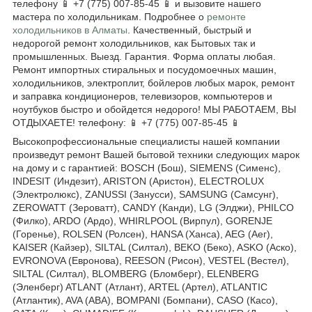
телефону 📱 +7 (775) 007-85-45 📱 и вызовите нашего
мастера по холодильникам. Подробнее о
ремонте
холодильников в Алматы
. Качественный, быстрый и
недорогой ремонт холодильников, как Бытовых так и
промышленных. Выезд. Гарантия. Форма оплаты любая.
Ремонт импортных стиральных и посудомоечных машин,
холодильников, электроплит, бойлеров любых марок, ремонт
и заправка кондиционеров, телевизоров, компьютеров и
ноутбуков быстро и обойдется недорого! МЫ РАБОТАЕМ, ВЫ
ОТДЫХАЕТЕ! телефону: 📱 +7 (775) 007-85-45 📱
Высокопрофессиональные специалисты нашей компании
произведут ремонт Вашей бытовой техники следующих марок
на дому и с гарантией: BOSCH (Бош), SIEMENS (Сименс),
INDESIT (Индезит), ARISTON (Аристон), ELECTROLUX
(Электролюкс), ZANUSSI (Занусси), SAMSUNG (Самсунг),
ZEROWATT (Зероватт), CANDY (Канди), LG (Элджи), PHILCO
(Филко), ARDO (Ардо), WHIRLPOOL (Вирпул), GORENJE
(Горенье), ROLSEN (Ролсен), HANSA (Ханса), AEG (Аег),
KAISER (Кайзер), SILTAL (Силтал), BEKO (Беко), ASKO (Аско),
EVRONOVA (Евронова), REESON (Рисон), VESTEL (Вестел),
SILTAL (Силтал), BLOMBERG (Бломберг), ELENBERG
(Эленберг) ATLANT (Атлант), ARTEL (Артел), ATLANTIC
(Атлантик), AVA (АВА), BOMPANI (Бомпани), CASO (Касо),