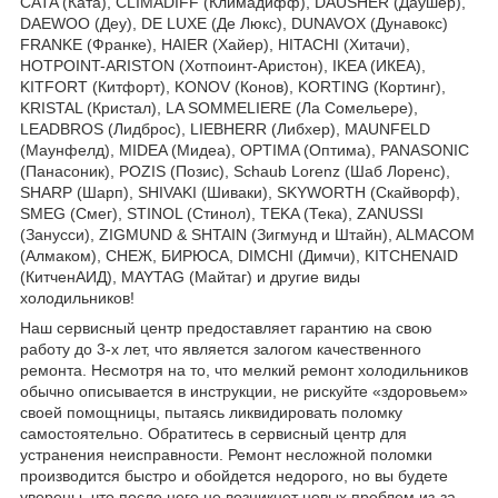
CATA (Ката), CLIMADIFF (Климадифф), DAUSHER (Даушер),
DAEWOO (Деу), DE LUXE (Де Люкс), DUNAVOX (Дунавокс)
FRANKE (Франке), HAIER (Хайер), HITACHI (Хитачи),
HOTPOINT-ARISTON (Хотпоинт-Аристон), IKEA (ИКЕА),
KITFORT (Китфорт), KONOV (Конов), KORTING (Кортинг),
KRISTAL (Кристал), LA SOMMELIERE (Ла Сомельере),
LEADBROS (Лидброс), LIEBHERR (Либхер), MAUNFELD
(Маунфелд), MIDEA (Мидеа), OPTIMA (Оптима), PANASONIC
(Панасоник), POZIS (Позис), Schaub Lorenz (Шаб Лоренс),
SHARP (Шарп), SHIVAKI (Шиваки), SKYWORTH (Скайворф),
SMEG (Смег), STINOL (Стинол), TEKA (Тека), ZANUSSI
(Занусси), ZIGMUND & SHTAIN (Зигмунд и Штайн), ALMACOM
(Алмаком), СНЕЖ, БИРЮСА, DIMCHI (Димчи), KITCHENAID
(КитченАИД), MAYTAG (Майтаг) и другие виды
холодильников!
Наш сервисный центр предоставляет гарантию на свою
работу до 3-х лет, что является залогом качественного
ремонта. Несмотря на то, что мелкий ремонт холодильников
обычно описывается в инструкции, не рискуйте «здоровьем»
своей помощницы, пытаясь ликвидировать поломку
самостоятельно. Обратитесь в сервисный центр для
устранения неисправности. Ремонт несложной поломки
производится быстро и обойдется недорого, но вы будете
уверены, что после него не возникнет новых проблем из-за