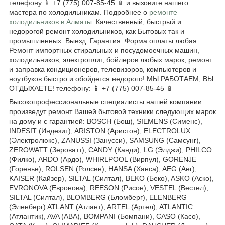
телефону 📱 +7 (775) 007-85-45 📱 и вызовите нашего
мастера по холодильникам. Подробнее о
ремонте
холодильников в Алматы
. Качественный, быстрый и
недорогой ремонт холодильников, как Бытовых так и
промышленных. Выезд. Гарантия. Форма оплаты любая.
Ремонт импортных стиральных и посудомоечных машин,
холодильников, электроплит, бойлеров любых марок, ремонт
и заправка кондиционеров, телевизоров, компьютеров и
ноутбуков быстро и обойдется недорого! МЫ РАБОТАЕМ, ВЫ
ОТДЫХАЕТЕ! телефону: 📱 +7 (775) 007-85-45 📱
Высокопрофессиональные специалисты нашей компании
произведут ремонт Вашей бытовой техники следующих марок
на дому и с гарантией: BOSCH (Бош), SIEMENS (Сименс),
INDESIT (Индезит), ARISTON (Аристон), ELECTROLUX
(Электролюкс), ZANUSSI (Занусси), SAMSUNG (Самсунг),
ZEROWATT (Зероватт), CANDY (Канди), LG (Элджи), PHILCO
(Филко), ARDO (Ардо), WHIRLPOOL (Вирпул), GORENJE
(Горенье), ROLSEN (Ролсен), HANSA (Ханса), AEG (Аег),
KAISER (Кайзер), SILTAL (Силтал), BEKO (Беко), ASKO (Аско),
EVRONOVA (Евронова), REESON (Рисон), VESTEL (Вестел),
SILTAL (Силтал), BLOMBERG (Бломберг), ELENBERG
(Эленберг) ATLANT (Атлант), ARTEL (Артел), ATLANTIC
(Атлантик), AVA (АВА), BOMPANI (Бомпани), CASO (Касо),