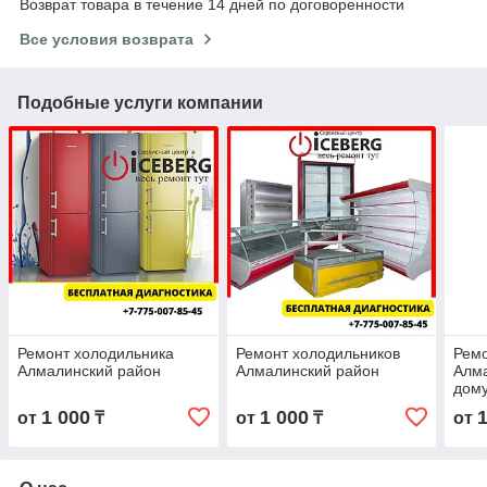
Возврат товара в течение 14 дней по договоренности
Все условия возврата
Подобные услуги компании
Ремонт холодильника
Ремонт холодильников
Ремо
Алмалинский район
Алмалинский район
Алма
дом
1 000
1 000
от
₸
от
₸
от