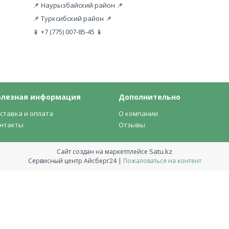
📌 Наурызбайский район 📌
📌 Турксибский район 📌
📱 +7 (775) 007-85-45 📱
олезная информация
Дополнительно
ставка и оплата
О компании
нтакты
Отзывы
Satu.kz
Сайт создан на маркетплейсе
Сервисный центр Айсберг24 |
Пожаловаться на контент