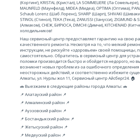
(Кортинг), KRISTAL (Кристал), LA SOMMELIERE (Ла Сомельере),
MAUNFELD (Маунфелд), MIDEA (Мидеа), OPTIMA (Оптима), PANA
Schaub Lorenz (Шаб Лоренс), SHARP (Шарп), SHIVAKI (Шиваки
STINOL (Стинол), TEKA (Тека), ZANUSSI (Занусси), ZIGMUND &
(Алмаком), СНЕЖ, БИРЮСА, DIMCHI (Димчи), KITCHENAID (Кит
холодильников!
Наш сервисный центр предоставляет гарантию на свою рабо
качественного ремонта. Несмотря на то, что мелкий ремо
инструкции, не рискуйте «здоровьем» своей помощницы, 
самостоятельно. Обратитесь в сервисный центр для устра
поломки производится быстро и обойдется недорого, но вы
возникнет новых проблем из-за ошибочного определения
неосторожных действий, и соответственно избежите сущес
Алматы, ул. Нурлы жол 11, Сервисный центр Айсберг24. 🏠
🚗 Выезжаем в следующие районы города Алматы: 🚗
📌 Алатауский район 📌
📌 Алмалинский район 📌
📌 Ауэзовский район 📌
📌 Бостандыкский район 📌
📌 Жетысуский район 📌
📌 Медеуский район 📌