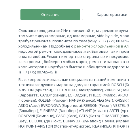
Описание
Характеристики
Сломался холодильник? Не переживайте, мы ремонтируем 
том числе двухкамерные, однокамерные, side by side, моро
требует ремонта, позвоните по телефону 📱 +7 (775) 007-85
холодильникам. Подробнее о
ремонте холодильников в А
недорогой ремонт холодильников, как Бытовых так и про
оплаты любая. Ремонт импортных стиральных и посудомо
электроплит, бойлеров любых марок, ремонт и заправка 
компьютеров и ноутбуков быстро и обойдется недорого! 
📱 +7 (775) 007-85-45 📱
Высокопрофессиональные специалисты нашей компании 
техники следующих марок на дому и с гарантией: BOSCH (Бош
ARISTON (Аристон), ELECTROLUX (Электролюкс), ZANUSSI (За
(Зероватт), CANDY (Канди), LG (Элджи), PHILCO (Филко), ARDO
(Горенье), ROLSEN (Ролсен), HANSA (Ханса), AEG (Аег), KAISER (
ASKO (Аско), EVRONOVA (Евронова), REESON (Рисон), VESTEL (
(Бломберг), ELENBERG (Эленберг) ATLANT (Атлант), ARTEL (Арте
BOMPANI (Бомпани), CASO (Касо), CATA (Ката), CLIMADIFF (К
(Деу), DE LUXE (Де Люкс), DUNAVOX (Дунавокс) FRANKE (Франке)
HOTPOINT-ARISTON (Хотпоинт-Аристон), IKEA (ИКЕА), KITFORT