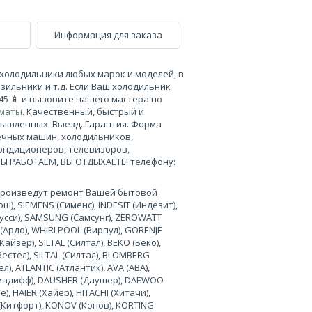
Информация для заказа
холодильники любых марок и моделей, в
зильники и т.д. Если Ваш холодильник
-45 📱 и вызовите нашего мастера по
лматы
. Качественный, быстрый и
мышленных. Выезд. Гарантия. Форма
ечных машин, холодильников,
кондиционеров, телевизоров,
МЫ РАБОТАЕМ, ВЫ ОТДЫХАЕТЕ! телефону:
произведут ремонт Вашей бытовой
), SIEMENS (Сименс), INDESIT (Индезит),
нусси), SAMSUNG (Самсунг), ZEROWATT
 (Ардо), WHIRLPOOL (Вирпул), GORENJE
Кайзер), SILTAL (Силтал), BEKO (Беко),
Вестел), SILTAL (Силтал), BLOMBERG
л), ATLANTIC (Атлантик), AVA (АВА),
лимадифф), DAUSHER (Даушер), DAEWOO
, HAIER (Хайер), HITACHI (Хитачи),
 (Китфорт), KONOV (Конов), KORTING