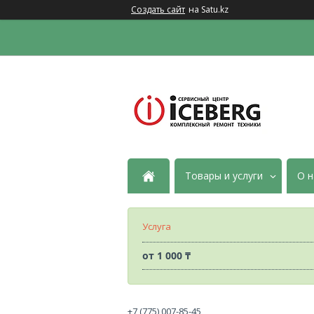
Создать сайт
на Satu.kz
Товары и услуги
О н
Услуга
от
1 000 ₸
+7 (775) 007-85-45