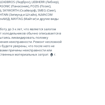
 LEADBROS (Лидброс), LIEBHERR (Либхер),
SONIC (Панасоник), POZIS (Позис),
), SKYWORTH (Скайворф), SMEG (Смег),
 SHTAIN (Зигмунд и Штайн), ALMACOM
ченАИД), MAYTAG (Майтаг) и другие виды
ту до 3-х лет, что является залогом
нт холодильников обычно описывается в
пытаясь ликвидировать поломку
нения неисправности. Ремонт несложной
 будете уверены, что после него не
 вами причины неисправности или
твенных материальных затрат. 🏠 г.