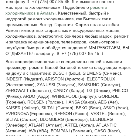
телефону 📱 +7 (775) 007-85-45 📱 и вызовите нашего
мастера по холодильникам. Подробнее о
ремонте
холодильников в Алматы
. Качественный, быстрый и
недорогой ремонт холодильников, как Бытовых так и
промышленных. Выезд. Гарантия. Форма оплаты любая.
Ремонт импортных стиральных и посудомоечных машин,
холодильников, электроплит, бойлеров любых марок, ремонт
и заправка кондиционеров, телевизоров, компьютеров и
ноутбуков быстро и обойдется недорого! МЫ РАБОТАЕМ, ВЫ
ОТДЫХАЕТЕ! телефону: 📱 +7 (775) 007-85-45 📱
Высокопрофессиональные специалисты нашей компании
произведут ремонт Вашей бытовой техники следующих марок
на дому и с гарантией: BOSCH (Бош), SIEMENS (Сименс),
INDESIT (Индезит), ARISTON (Аристон), ELECTROLUX
(Электролюкс), ZANUSSI (Занусси), SAMSUNG (Самсунг),
ZEROWATT (Зероватт), CANDY (Канди), LG (Элджи), PHILCO
(Филко), ARDO (Ардо), WHIRLPOOL (Вирпул), GORENJE
(Горенье), ROLSEN (Ролсен), HANSA (Ханса), AEG (Аег),
KAISER (Кайзер), SILTAL (Силтал), BEKO (Беко), ASKO (Аско),
EVRONOVA (Евронова), REESON (Рисон), VESTEL (Вестел),
SILTAL (Силтал), BLOMBERG (Бломберг), ELENBERG
(Эленберг) ATLANT (Атлант), ARTEL (Артел), ATLANTIC
(Атлантик), AVA (АВА), BOMPANI (Бомпани), CASO (Касо),