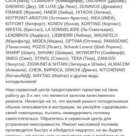
CATA (Ката), CLIMADIFF (Климадифф), DAUSHER (Даушер),
DAEWOO (Деу), DE LUXE (Де Люкс), DUNAVOX (Дунавокс)
FRANKE (Франке), HAIER (Хайер), HITACHI (Хитачи),
HOTPOINT-ARISTON (Хотпоинт-Аристон), IKEA (ИКЕА),
KITFORT (Китфорт), KONOV (Конов), KORTING (Кортинг),
KRISTAL (Кристал), LA SOMMELIERE (Ла Сомельере),
LEADBROS (Лидброс), LIEBHERR (Либхер), MAUNFELD
(Маунфелд), MIDEA (Мидеа), OPTIMA (Оптима), PANASONIC
(Панасоник), POZIS (Позис), Schaub Lorenz (Шаб Лоренс),
SHARP (Шарп), SHIVAKI (Шиваки), SKYWORTH (Скайворф),
SMEG (Смег), STINOL (Стинол), TEKA (Тека), ZANUSSI
(Занусси), ZIGMUND & SHTAIN (Зигмунд и Штайн), ALMACOM
(Алмаком), СНЕЖ, БИРЮСА, DIMCHI (Димчи), KITCHENAID
(КитченАИД), MAYTAG (Майтаг) и другие виды
холодильников!
Наш сервисный центр предоставляет гарантию на свою
работу до 3-х лет, что является залогом качественного
ремонта. Несмотря на то, что мелкий ремонт холодильников
обычно описывается в инструкции, не рискуйте «здоровьем»
своей помощницы, пытаясь ликвидировать поломку
самостоятельно. Обратитесь в сервисный центр для
устранения неисправности. Ремонт несложной поломки
производится быстро и обойдется недорого, но вы будете
уверены, что после него не возникнет новых проблем из-за