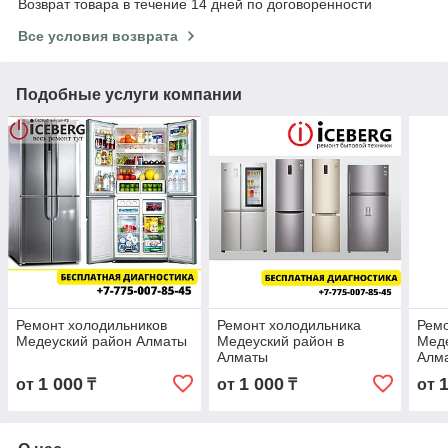
Возврат товара в течение 14 дней по договоренности
Все условия возврата
Подобные услуги компании
Ремонт холодильников
Ремонт холодильника
Ремо
Медеуский район Алматы
Медеуский район в
Меде
Алматы
Алм
1 000
1 000
от
₸
от
₸
от