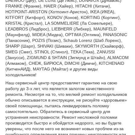
DAEWOO (Деу), DE LUXE (Де Люкс), DUNAVOX (Дунавокс)
FRANKE (Франке), HAIER (Хайер), HITACHI (Хитачи),
HOTPOINT-ARISTON (Хотпоинт-Аристон), IKEA (ИКЕА),
KITFORT (Китфорт), KONOV (Конов), KORTING (Кортинг),
KRISTAL (Кристал), LA SOMMELIERE (Ла Сомельере),
LEADBROS (Лидброс), LIEBHERR (Либхер), MAUNFELD
(Маунфелд), MIDEA (Мидеа), OPTIMA (Оптима), PANASONIC
(Панасоник), POZIS (Позис), Schaub Lorenz (Шаб Лоренс),
SHARP (Шарп), SHIVAKI (Шиваки), SKYWORTH (Скайворф),
SMEG (Смег), STINOL (Стинол), TEKA (Тека), ZANUSSI
(Занусси), ZIGMUND & SHTAIN (Зигмунд и Штайн), ALMACOM
(Алмаком), СНЕЖ, БИРЮСА, DIMCHI (Димчи), KITCHENAID
(КитченАИД), MAYTAG (Майтаг) и другие виды
холодильников!
Наш сервисный центр предоставляет гарантию на свою
работу до 3-х лет, что является залогом качественного
ремонта. Несмотря на то, что мелкий ремонт холодильников
обычно описывается в инструкции, не рискуйте «здоровьем»
своей помощницы, пытаясь ликвидировать поломку
самостоятельно. Обратитесь в сервисный центр для
устранения неисправности. Ремонт несложной поломки
производится быстро и обойдется недорого, но вы будете
уверены, что после него не возникнет новых проблем из-за
ошибочного определения вами причины неисправности или