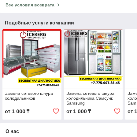
Все условия возврата
Подобные услуги компании
Замена сетевого шнура
Замена сетевого шнура
Заме
холодильников
холодильника Самсунг,
холо
Samsung
Sam
1 000
1 000
от
₸
от
₸
от
О нас