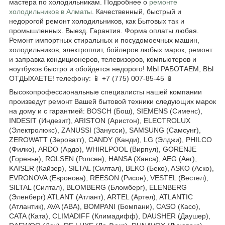
мастера по холодильникам. Подробнее о
ремонте
холодильников в Алматы
. Качественный, быстрый и
недорогой ремонт холодильников, как Бытовых так и
промышленных. Выезд. Гарантия. Форма оплаты любая.
Ремонт импортных стиральных и посудомоечных машин,
холодильников, электроплит, бойлеров любых марок, ремонт
и заправка кондиционеров, телевизоров, компьютеров и
ноутбуков быстро и обойдется недорого! МЫ РАБОТАЕМ, ВЫ
ОТДЫХАЕТЕ! телефону: 📱 +7 (775) 007-85-45 📱
Высокопрофессиональные специалисты нашей компании
произведут ремонт Вашей бытовой техники следующих марок
на дому и с гарантией: BOSCH (Бош), SIEMENS (Сименс),
INDESIT (Индезит), ARISTON (Аристон), ELECTROLUX
(Электролюкс), ZANUSSI (Занусси), SAMSUNG (Самсунг),
ZEROWATT (Зероватт), CANDY (Канди), LG (Элджи), PHILCO
(Филко), ARDO (Ардо), WHIRLPOOL (Вирпул), GORENJE
(Горенье), ROLSEN (Ролсен), HANSA (Ханса), AEG (Аег),
KAISER (Кайзер), SILTAL (Силтал), BEKO (Беко), ASKO (Аско),
EVRONOVA (Евронова), REESON (Рисон), VESTEL (Вестел),
SILTAL (Силтал), BLOMBERG (Бломберг), ELENBERG
(Эленберг) ATLANT (Атлант), ARTEL (Артел), ATLANTIC
(Атлантик), AVA (АВА), BOMPANI (Бомпани), CASO (Касо),
CATA (Ката), CLIMADIFF (Климадифф), DAUSHER (Даушер),