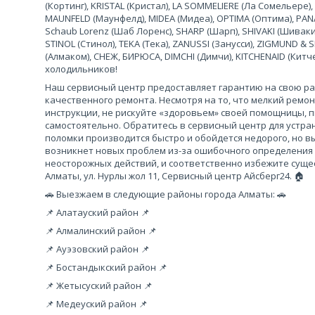
(Кортинг), KRISTAL (Кристал), LA SOMMELIERE (Ла Сомельере),
MAUNFELD (Маунфелд), MIDEA (Мидеа), OPTIMA (Оптима), PANA
Schaub Lorenz (Шаб Лоренс), SHARP (Шарп), SHIVAKI (Шиваки
STINOL (Стинол), TEKA (Тека), ZANUSSI (Занусси), ZIGMUND &
(Алмаком), СНЕЖ, БИРЮСА, DIMCHI (Димчи), KITCHENAID (Кит
холодильников!
Наш сервисный центр предоставляет гарантию на свою рабо
качественного ремонта. Несмотря на то, что мелкий ремо
инструкции, не рискуйте «здоровьем» своей помощницы, 
самостоятельно. Обратитесь в сервисный центр для устра
поломки производится быстро и обойдется недорого, но вы
возникнет новых проблем из-за ошибочного определения
неосторожных действий, и соответственно избежите сущес
Алматы, ул. Нурлы жол 11, Сервисный центр Айсберг24. 🏠
🚗 Выезжаем в следующие районы города Алматы: 🚗
📌 Алатауский район 📌
📌 Алмалинский район 📌
📌 Ауэзовский район 📌
📌 Бостандыкский район 📌
📌 Жетысуский район 📌
📌 Медеуский район 📌