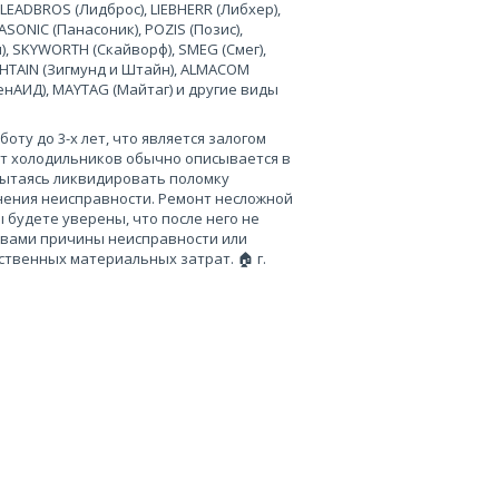
 LEADBROS (Лидброс), LIEBHERR (Либхер),
SONIC (Панасоник), POZIS (Позис),
), SKYWORTH (Скайворф), SMEG (Смег),
 SHTAIN (Зигмунд и Штайн), ALMACOM
ченАИД), MAYTAG (Майтаг) и другие виды
ту до 3-х лет, что является залогом
нт холодильников обычно описывается в
пытаясь ликвидировать поломку
нения неисправности. Ремонт несложной
 будете уверены, что после него не
 вами причины неисправности или
твенных материальных затрат. 🏠 г.