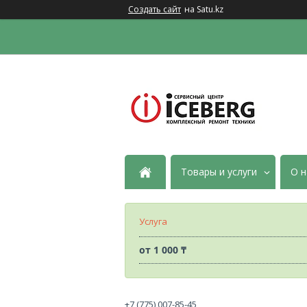
Создать сайт
на Satu.kz
Товары и услуги
О н
Услуга
от
1 000 ₸
+7 (775) 007-85-45