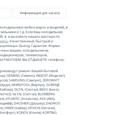
Информация для заказа
холодильники любых марок и моделей, в
зильники и т.д. Если Ваш холодильник
-45 📱 и вызовите нашего мастера по
лматы
. Качественный, быстрый и
мышленных. Выезд. Гарантия. Форма
ечных машин, холодильников,
кондиционеров, телевизоров,
МЫ РАБОТАЕМ, ВЫ ОТДЫХАЕТЕ! телефону:
произведут ремонт Вашей бытовой
), SIEMENS (Сименс), INDESIT (Индезит),
нусси), SAMSUNG (Самсунг), ZEROWATT
 (Ардо), WHIRLPOOL (Вирпул), GORENJE
Кайзер), SILTAL (Силтал), BEKO (Беко),
Вестел), SILTAL (Силтал), BLOMBERG
л), ATLANTIC (Атлантик), AVA (АВА),
лимадифф), DAUSHER (Даушер), DAEWOO
, HAIER (Хайер), HITACHI (Хитачи),
 (Китфорт), KONOV (Конов), KORTING