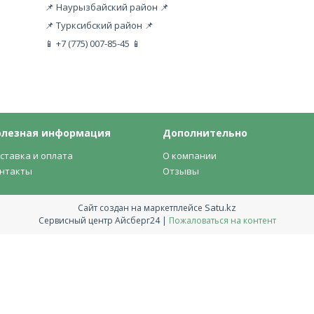
📌 Наурызбайский район 📌
📌 Турксибский район 📌
📱 +7 (775) 007-85-45 📱
олезная информация
Дополнительно
ставка и оплата
О компании
нтакты
Отзывы
Satu.kz
Сайт создан на маркетплейсе
Сервисный центр Айсберг24 |
Пожаловаться на контент