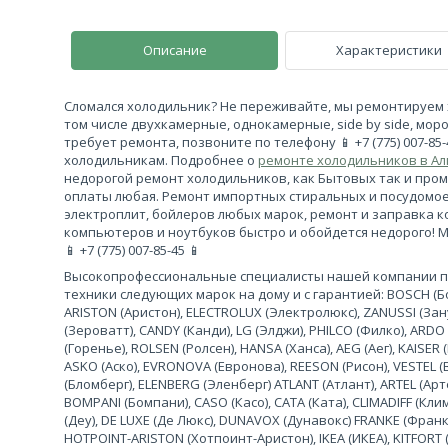
Описание
Характеристики
Сломался холодильник? Не переживайте, мы ремонтируем 
том числе двухкамерные, однокамерные, side by side, моро
требует ремонта, позвоните по телефону 📱 +7 (775) 007-85
холодильникам. Подробнее о
ремонте холодильников в А
недорогой ремонт холодильников, как Бытовых так и про
оплаты любая. Ремонт импортных стиральных и посудомо
электроплит, бойлеров любых марок, ремонт и заправка 
компьютеров и ноутбуков быстро и обойдется недорого! 
📱 +7 (775) 007-85-45 📱
Высокопрофессиональные специалисты нашей компании 
техники следующих марок на дому и с гарантией: BOSCH (Бош
ARISTON (Аристон), ELECTROLUX (Электролюкс), ZANUSSI (За
(Зероватт), CANDY (Канди), LG (Элджи), PHILCO (Филко), ARDO
(Горенье), ROLSEN (Ролсен), HANSA (Ханса), AEG (Аег), KAISER (
ASKO (Аско), EVRONOVA (Евронова), REESON (Рисон), VESTEL (
(Бломберг), ELENBERG (Эленберг) ATLANT (Атлант), ARTEL (Арте
BOMPANI (Бомпани), CASO (Касо), CATA (Ката), CLIMADIFF (К
(Деу), DE LUXE (Де Люкс), DUNAVOX (Дунавокс) FRANKE (Франке)
HOTPOINT-ARISTON (Хотпоинт-Аристон), IKEA (ИКЕА), KITFORT