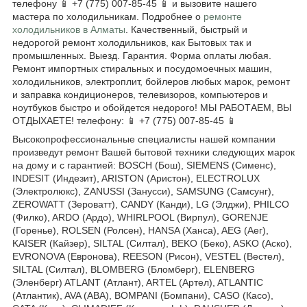
телефону 📱 +7 (775) 007-85-45 📱 и вызовите нашего
мастера по холодильникам. Подробнее о
ремонте
холодильников в Алматы
. Качественный, быстрый и
недорогой ремонт холодильников, как Бытовых так и
промышленных. Выезд. Гарантия. Форма оплаты любая.
Ремонт импортных стиральных и посудомоечных машин,
холодильников, электроплит, бойлеров любых марок, ремонт
и заправка кондиционеров, телевизоров, компьютеров и
ноутбуков быстро и обойдется недорого! МЫ РАБОТАЕМ, ВЫ
ОТДЫХАЕТЕ! телефону: 📱 +7 (775) 007-85-45 📱
Высокопрофессиональные специалисты нашей компании
произведут ремонт Вашей бытовой техники следующих марок
на дому и с гарантией: BOSCH (Бош), SIEMENS (Сименс),
INDESIT (Индезит), ARISTON (Аристон), ELECTROLUX
(Электролюкс), ZANUSSI (Занусси), SAMSUNG (Самсунг),
ZEROWATT (Зероватт), CANDY (Канди), LG (Элджи), PHILCO
(Филко), ARDO (Ардо), WHIRLPOOL (Вирпул), GORENJE
(Горенье), ROLSEN (Ролсен), HANSA (Ханса), AEG (Аег),
KAISER (Кайзер), SILTAL (Силтал), BEKO (Беко), ASKO (Аско),
EVRONOVA (Евронова), REESON (Рисон), VESTEL (Вестел),
SILTAL (Силтал), BLOMBERG (Бломберг), ELENBERG
(Эленберг) ATLANT (Атлант), ARTEL (Артел), ATLANTIC
(Атлантик), AVA (АВА), BOMPANI (Бомпани), CASO (Касо),