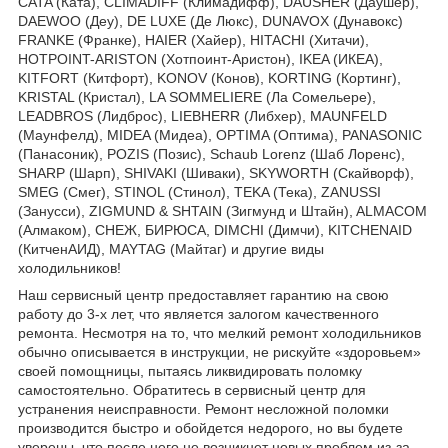
CATA (Ката), CLIMADIFF (Климадифф), DAUSHER (Даушер),
DAEWOO (Деу), DE LUXE (Де Люкс), DUNAVOX (Дунавокс)
FRANKE (Франке), HAIER (Хайер), HITACHI (Хитачи),
HOTPOINT-ARISTON (Хотпоинт-Аристон), IKEA (ИКЕА),
KITFORT (Китфорт), KONOV (Конов), KORTING (Кортинг),
KRISTAL (Кристал), LA SOMMELIERE (Ла Сомельере),
LEADBROS (Лидброс), LIEBHERR (Либхер), MAUNFELD
(Маунфелд), MIDEA (Мидеа), OPTIMA (Оптима), PANASONIC
(Панасоник), POZIS (Позис), Schaub Lorenz (Шаб Лоренс),
SHARP (Шарп), SHIVAKI (Шиваки), SKYWORTH (Скайворф),
SMEG (Смег), STINOL (Стинол), TEKA (Тека), ZANUSSI
(Занусси), ZIGMUND & SHTAIN (Зигмунд и Штайн), ALMACOM
(Алмаком), СНЕЖ, БИРЮСА, DIMCHI (Димчи), KITCHENAID
(КитченАИД), MAYTAG (Майтаг) и другие виды
холодильников!
Наш сервисный центр предоставляет гарантию на свою
работу до 3-х лет, что является залогом качественного
ремонта. Несмотря на то, что мелкий ремонт холодильников
обычно описывается в инструкции, не рискуйте «здоровьем»
своей помощницы, пытаясь ликвидировать поломку
самостоятельно. Обратитесь в сервисный центр для
устранения неисправности. Ремонт несложной поломки
производится быстро и обойдется недорого, но вы будете
уверены, что после него не возникнет новых проблем из-за