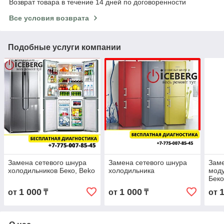
Возврат товара в течение 14 дней по договоренности
Все условия возврата
Подобные услуги компании
Замена сетевого шнура
Замена сетевого шнура
Заме
холодильников Беко, Beko
холодильника
моду
Беко
1 000
1 000
от
₸
от
₸
от