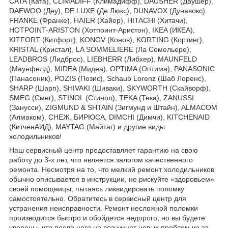
CATA (Ката), CLIMADIFF (Климадифф), DAUSHER (Даушер),
DAEWOO (Деу), DE LUXE (Де Люкс), DUNAVOX (Дунавокс)
FRANKE (Франке), HAIER (Хайер), HITACHI (Хитачи),
HOTPOINT-ARISTON (Хотпоинт-Аристон), IKEA (ИКЕА),
KITFORT (Китфорт), KONOV (Конов), KORTING (Кортинг),
KRISTAL (Кристал), LA SOMMELIERE (Ла Сомельере),
LEADBROS (Лидброс), LIEBHERR (Либхер), MAUNFELD
(Маунфелд), MIDEA (Мидеа), OPTIMA (Оптима), PANASONIC
(Панасоник), POZIS (Позис), Schaub Lorenz (Шаб Лоренс),
SHARP (Шарп), SHIVAKI (Шиваки), SKYWORTH (Скайворф),
SMEG (Смег), STINOL (Стинол), TEKA (Тека), ZANUSSI
(Занусси), ZIGMUND & SHTAIN (Зигмунд и Штайн), ALMACOM
(Алмаком), СНЕЖ, БИРЮСА, DIMCHI (Димчи), KITCHENAID
(КитченАИД), MAYTAG (Майтаг) и другие виды
холодильников!
Наш сервисный центр предоставляет гарантию на свою
работу до 3-х лет, что является залогом качественного
ремонта. Несмотря на то, что мелкий ремонт холодильников
обычно описывается в инструкции, не рискуйте «здоровьем»
своей помощницы, пытаясь ликвидировать поломку
самостоятельно. Обратитесь в сервисный центр для
устранения неисправности. Ремонт несложной поломки
производится быстро и обойдется недорого, но вы будете
уверены, что после него не возникнет новых проблем из-за