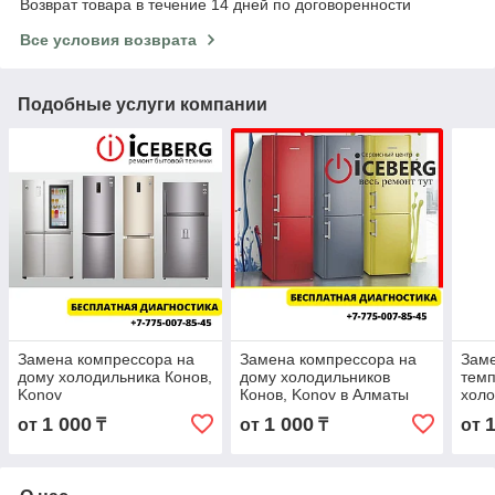
Возврат товара в течение 14 дней по договоренности
Все условия возврата
Подобные услуги компании
Замена компрессора на
Замена компрессора на
Заме
дому холодильника Конов,
дому холодильников
тем
Konov
Конов, Konov в Алматы
холо
Kon
1 000
1 000
от
₸
от
₸
от