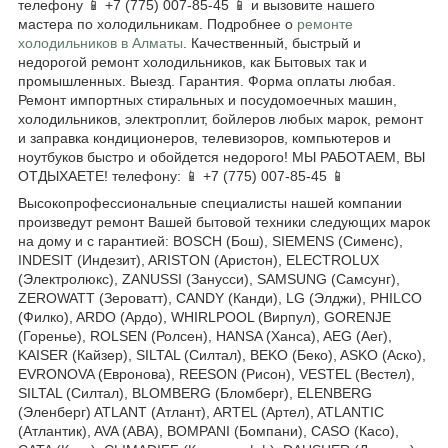
телефону 📱 +7 (775) 007-85-45 📱 и вызовите нашего
мастера по холодильникам. Подробнее о
ремонте
холодильников в Алматы
. Качественный, быстрый и
недорогой ремонт холодильников, как Бытовых так и
промышленных. Выезд. Гарантия. Форма оплаты любая.
Ремонт импортных стиральных и посудомоечных машин,
холодильников, электроплит, бойлеров любых марок, ремонт
и заправка кондиционеров, телевизоров, компьютеров и
ноутбуков быстро и обойдется недорого! МЫ РАБОТАЕМ, ВЫ
ОТДЫХАЕТЕ! телефону: 📱 +7 (775) 007-85-45 📱
Высокопрофессиональные специалисты нашей компании
произведут ремонт Вашей бытовой техники следующих марок
на дому и с гарантией: BOSCH (Бош), SIEMENS (Сименс),
INDESIT (Индезит), ARISTON (Аристон), ELECTROLUX
(Электролюкс), ZANUSSI (Занусси), SAMSUNG (Самсунг),
ZEROWATT (Зероватт), CANDY (Канди), LG (Элджи), PHILCO
(Филко), ARDO (Ардо), WHIRLPOOL (Вирпул), GORENJE
(Горенье), ROLSEN (Ролсен), HANSA (Ханса), AEG (Аег),
KAISER (Кайзер), SILTAL (Силтал), BEKO (Беко), ASKO (Аско),
EVRONOVA (Евронова), REESON (Рисон), VESTEL (Вестел),
SILTAL (Силтал), BLOMBERG (Бломберг), ELENBERG
(Эленберг) ATLANT (Атлант), ARTEL (Артел), ATLANTIC
(Атлантик), AVA (АВА), BOMPANI (Бомпани), CASO (Касо),