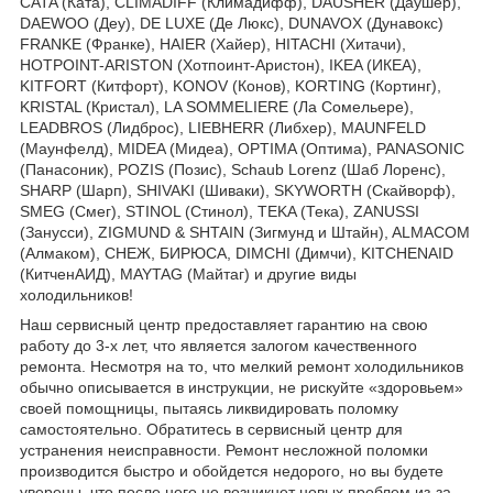
CATA (Ката), CLIMADIFF (Климадифф), DAUSHER (Даушер),
DAEWOO (Деу), DE LUXE (Де Люкс), DUNAVOX (Дунавокс)
FRANKE (Франке), HAIER (Хайер), HITACHI (Хитачи),
HOTPOINT-ARISTON (Хотпоинт-Аристон), IKEA (ИКЕА),
KITFORT (Китфорт), KONOV (Конов), KORTING (Кортинг),
KRISTAL (Кристал), LA SOMMELIERE (Ла Сомельере),
LEADBROS (Лидброс), LIEBHERR (Либхер), MAUNFELD
(Маунфелд), MIDEA (Мидеа), OPTIMA (Оптима), PANASONIC
(Панасоник), POZIS (Позис), Schaub Lorenz (Шаб Лоренс),
SHARP (Шарп), SHIVAKI (Шиваки), SKYWORTH (Скайворф),
SMEG (Смег), STINOL (Стинол), TEKA (Тека), ZANUSSI
(Занусси), ZIGMUND & SHTAIN (Зигмунд и Штайн), ALMACOM
(Алмаком), СНЕЖ, БИРЮСА, DIMCHI (Димчи), KITCHENAID
(КитченАИД), MAYTAG (Майтаг) и другие виды
холодильников!
Наш сервисный центр предоставляет гарантию на свою
работу до 3-х лет, что является залогом качественного
ремонта. Несмотря на то, что мелкий ремонт холодильников
обычно описывается в инструкции, не рискуйте «здоровьем»
своей помощницы, пытаясь ликвидировать поломку
самостоятельно. Обратитесь в сервисный центр для
устранения неисправности. Ремонт несложной поломки
производится быстро и обойдется недорого, но вы будете
уверены, что после него не возникнет новых проблем из-за