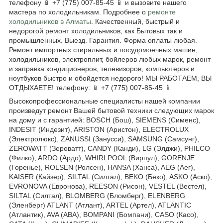
телефону 📱 +7 (775) 007-85-45 📱 и вызовите нашего
мастера по холодильникам. Подробнее о
ремонте
холодильников в Алматы
. Качественный, быстрый и
недорогой ремонт холодильников, как Бытовых так и
промышленных. Выезд. Гарантия. Форма оплаты любая.
Ремонт импортных стиральных и посудомоечных машин,
холодильников, электроплит, бойлеров любых марок, ремонт
и заправка кондиционеров, телевизоров, компьютеров и
ноутбуков быстро и обойдется недорого! МЫ РАБОТАЕМ, ВЫ
ОТДЫХАЕТЕ! телефону: 📱 +7 (775) 007-85-45 📱
Высокопрофессиональные специалисты нашей компании
произведут ремонт Вашей бытовой техники следующих марок
на дому и с гарантией: BOSCH (Бош), SIEMENS (Сименс),
INDESIT (Индезит), ARISTON (Аристон), ELECTROLUX
(Электролюкс), ZANUSSI (Занусси), SAMSUNG (Самсунг),
ZEROWATT (Зероватт), CANDY (Канди), LG (Элджи), PHILCO
(Филко), ARDO (Ардо), WHIRLPOOL (Вирпул), GORENJE
(Горенье), ROLSEN (Ролсен), HANSA (Ханса), AEG (Аег),
KAISER (Кайзер), SILTAL (Силтал), BEKO (Беко), ASKO (Аско),
EVRONOVA (Евронова), REESON (Рисон), VESTEL (Вестел),
SILTAL (Силтал), BLOMBERG (Бломберг), ELENBERG
(Эленберг) ATLANT (Атлант), ARTEL (Артел), ATLANTIC
(Атлантик), AVA (АВА), BOMPANI (Бомпани), CASO (Касо),