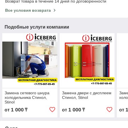
Возврат товара в течение 14 дней по договоренности
Все условия возврата
Подобные услуги компании
Замена сетевого шнура
Замена двери с дисплеем
Заме
холодильника Стинол,
Стинол, Stinol
холо
Stinol
1 000
1 000
от
₸
от
₸
от