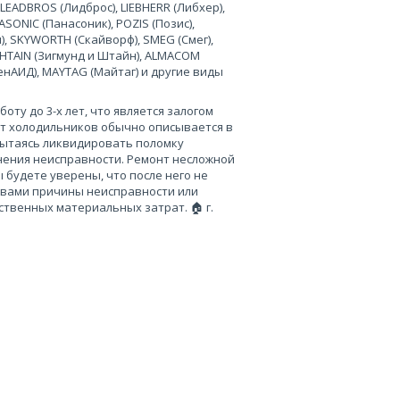
 LEADBROS (Лидброс), LIEBHERR (Либхер),
SONIC (Панасоник), POZIS (Позис),
), SKYWORTH (Скайворф), SMEG (Смег),
 SHTAIN (Зигмунд и Штайн), ALMACOM
ченАИД), MAYTAG (Майтаг) и другие виды
ту до 3-х лет, что является залогом
нт холодильников обычно описывается в
пытаясь ликвидировать поломку
нения неисправности. Ремонт несложной
 будете уверены, что после него не
 вами причины неисправности или
твенных материальных затрат. 🏠 г.