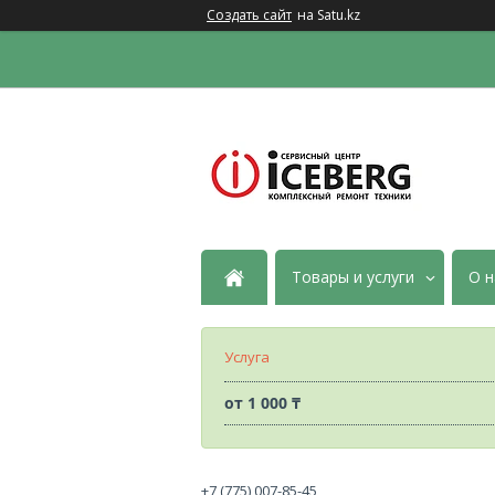
Создать сайт
на Satu.kz
Товары и услуги
О н
Услуга
от
1 000 ₸
+7 (775) 007-85-45