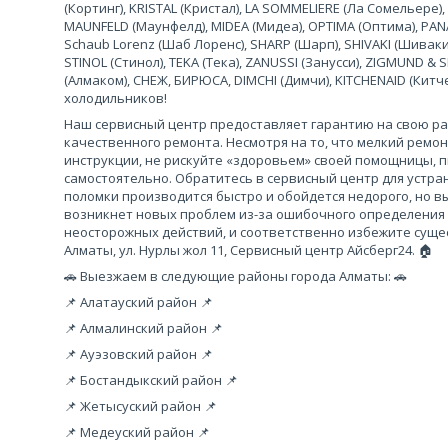
(Кортинг), KRISTAL (Кристал), LA SOMMELIERE (Ла Сомельере),
MAUNFELD (Маунфелд), MIDEA (Мидеа), OPTIMA (Оптима), PANA
Schaub Lorenz (Шаб Лоренс), SHARP (Шарп), SHIVAKI (Шиваки
STINOL (Стинол), TEKA (Тека), ZANUSSI (Занусси), ZIGMUND &
(Алмаком), СНЕЖ, БИРЮСА, DIMCHI (Димчи), KITCHENAID (Кит
холодильников!
Наш сервисный центр предоставляет гарантию на свою рабо
качественного ремонта. Несмотря на то, что мелкий ремо
инструкции, не рискуйте «здоровьем» своей помощницы, 
самостоятельно. Обратитесь в сервисный центр для устра
поломки производится быстро и обойдется недорого, но вы
возникнет новых проблем из-за ошибочного определения
неосторожных действий, и соответственно избежите сущес
Алматы, ул. Нурлы жол 11, Сервисный центр Айсберг24. 🏠
🚗 Выезжаем в следующие районы города Алматы: 🚗
📌 Алатауский район 📌
📌 Алмалинский район 📌
📌 Ауэзовский район 📌
📌 Бостандыкский район 📌
📌 Жетысуский район 📌
📌 Медеуский район 📌