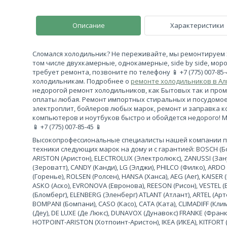
Описание
Характеристики
Сломался холодильник? Не переживайте, мы ремонтируем 
том числе двухкамерные, однокамерные, side by side, моро
требует ремонта, позвоните по телефону 📱 +7 (775) 007-85
холодильникам. Подробнее о
ремонте холодильников в А
недорогой ремонт холодильников, как Бытовых так и про
оплаты любая. Ремонт импортных стиральных и посудомо
электроплит, бойлеров любых марок, ремонт и заправка 
компьютеров и ноутбуков быстро и обойдется недорого! 
📱 +7 (775) 007-85-45 📱
Высокопрофессиональные специалисты нашей компании 
техники следующих марок на дому и с гарантией: BOSCH (Бош
ARISTON (Аристон), ELECTROLUX (Электролюкс), ZANUSSI (За
(Зероватт), CANDY (Канди), LG (Элджи), PHILCO (Филко), ARDO
(Горенье), ROLSEN (Ролсен), HANSA (Ханса), AEG (Аег), KAISER (
ASKO (Аско), EVRONOVA (Евронова), REESON (Рисон), VESTEL (
(Бломберг), ELENBERG (Эленберг) ATLANT (Атлант), ARTEL (Арте
BOMPANI (Бомпани), CASO (Касо), CATA (Ката), CLIMADIFF (К
(Деу), DE LUXE (Де Люкс), DUNAVOX (Дунавокс) FRANKE (Франке)
HOTPOINT-ARISTON (Хотпоинт-Аристон), IKEA (ИКЕА), KITFORT