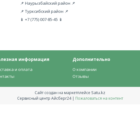
📌 Наурызбайский район 📌
📌 Турксибский район 📌
📱 +7 (775) 007-85-45 📱
олезная информация
Дополнительно
ставка и оплата
О компании
нтакты
Отзывы
Satu.kz
Сайт создан на маркетплейсе
Сервисный центр Айсберг24 |
Пожаловаться на контент