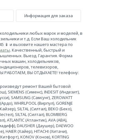
Информация для заказа
холодильники любых марок и моделей, в
зильники и т.д. Если Ваш холодильник
-45 📱 и вызовите нашего мастера по
лматы
. Качественный, быстрый и
мышленных. Выезд. Гарантия. Форма
ечных машин, холодильников,
кондиционеров, телевизоров,
МЫ РАБОТАЕМ, ВЫ ОТДЫХАЕТЕ! телефону:
произведут ремонт Вашей бытовой
), SIEMENS (Сименс), INDESIT (Индезит),
нусси), SAMSUNG (Самсунг), ZEROWATT
 (Ардо), WHIRLPOOL (Вирпул), GORENJE
Кайзер), SILTAL (Силтал), BEKO (Беко),
Вестел), SILTAL (Силтал), BLOMBERG
л), ATLANTIC (Атлантик), AVA (АВА),
лимадифф), DAUSHER (Даушер), DAEWOO
, HAIER (Хайер), HITACHI (Хитачи),
 (Китфорт), KONOV (Конов), KORTING