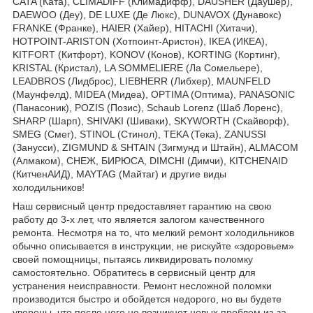
CATA (Ката), CLIMADIFF (Климадифф), DAUSHER (Даушер),
DAEWOO (Деу), DE LUXE (Де Люкс), DUNAVOX (Дунавокс)
FRANKE (Франке), HAIER (Хайер), HITACHI (Хитачи),
HOTPOINT-ARISTON (Хотпоинт-Аристон), IKEA (ИКЕА),
KITFORT (Китфорт), KONOV (Конов), KORTING (Кортинг),
KRISTAL (Кристал), LA SOMMELIERE (Ла Сомельере),
LEADBROS (Лидброс), LIEBHERR (Либхер), MAUNFELD
(Маунфелд), MIDEA (Мидеа), OPTIMA (Оптима), PANASONIC
(Панасоник), POZIS (Позис), Schaub Lorenz (Шаб Лоренс),
SHARP (Шарп), SHIVAKI (Шиваки), SKYWORTH (Скайворф),
SMEG (Смег), STINOL (Стинол), TEKA (Тека), ZANUSSI
(Занусси), ZIGMUND & SHTAIN (Зигмунд и Штайн), ALMACOM
(Алмаком), СНЕЖ, БИРЮСА, DIMCHI (Димчи), KITCHENAID
(КитченАИД), MAYTAG (Майтаг) и другие виды
холодильников!
Наш сервисный центр предоставляет гарантию на свою
работу до 3-х лет, что является залогом качественного
ремонта. Несмотря на то, что мелкий ремонт холодильников
обычно описывается в инструкции, не рискуйте «здоровьем»
своей помощницы, пытаясь ликвидировать поломку
самостоятельно. Обратитесь в сервисный центр для
устранения неисправности. Ремонт несложной поломки
производится быстро и обойдется недорого, но вы будете
уверены, что после него не возникнет новых проблем из-за