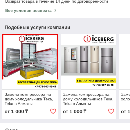
Возврат товара в течение 14 дней по договоренности
Все условия возврата
Подобные услуги компании
Замена компрессора на
Замена компрессора на
Заме
дому холодильника Тека,
дому холодильников Тека,
холо
Teka в Алматы
Teka в Алматы
1 000
1 000
от
₸
от
₸
от