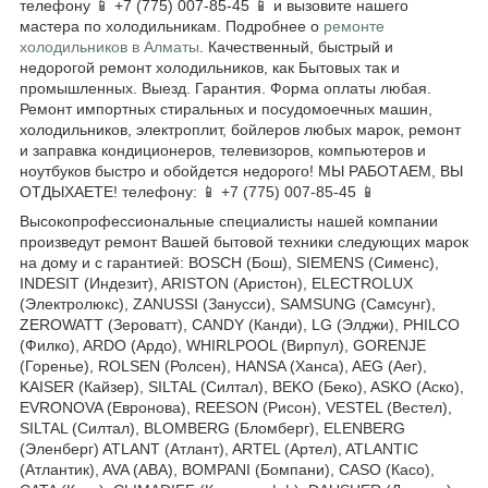
телефону 📱 +7 (775) 007-85-45 📱 и вызовите нашего
мастера по холодильникам. Подробнее о
ремонте
холодильников в Алматы
. Качественный, быстрый и
недорогой ремонт холодильников, как Бытовых так и
промышленных. Выезд. Гарантия. Форма оплаты любая.
Ремонт импортных стиральных и посудомоечных машин,
холодильников, электроплит, бойлеров любых марок, ремонт
и заправка кондиционеров, телевизоров, компьютеров и
ноутбуков быстро и обойдется недорого! МЫ РАБОТАЕМ, ВЫ
ОТДЫХАЕТЕ! телефону: 📱 +7 (775) 007-85-45 📱
Высокопрофессиональные специалисты нашей компании
произведут ремонт Вашей бытовой техники следующих марок
на дому и с гарантией: BOSCH (Бош), SIEMENS (Сименс),
INDESIT (Индезит), ARISTON (Аристон), ELECTROLUX
(Электролюкс), ZANUSSI (Занусси), SAMSUNG (Самсунг),
ZEROWATT (Зероватт), CANDY (Канди), LG (Элджи), PHILCO
(Филко), ARDO (Ардо), WHIRLPOOL (Вирпул), GORENJE
(Горенье), ROLSEN (Ролсен), HANSA (Ханса), AEG (Аег),
KAISER (Кайзер), SILTAL (Силтал), BEKO (Беко), ASKO (Аско),
EVRONOVA (Евронова), REESON (Рисон), VESTEL (Вестел),
SILTAL (Силтал), BLOMBERG (Бломберг), ELENBERG
(Эленберг) ATLANT (Атлант), ARTEL (Артел), ATLANTIC
(Атлантик), AVA (АВА), BOMPANI (Бомпани), CASO (Касо),