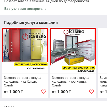
Возврат товара в течение 14 дней по договоренности
Все условия возврата
Подобные услуги компании
Замена сетевого шнура
Замена сетевого шнура
Заме
холодильника Кэнди,
холодильников Кэнди,
моду
Candy
Candy
Кэнд
1 000
1 000
от
₸
от
₸
от