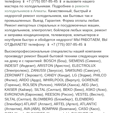
телефону 📱 +7 (775) 007-85-45 📱 и вызовите нашего
мастера по холодильникам. Подробнее о
ремонте
холодильников в Алматы
. Качественный, быстрый и
недорогой ремонт холодильников, как Бытовых так и
промышленных. Выезд. Гарантия. Форма оплаты любая.
Ремонт импортных стиральных и посудомоечных машин,
холодильников, электроплит, бойлеров любых марок, ремонт
и заправка кондиционеров, телевизоров, компьютеров и
ноутбуков быстро и обойдется недорого! МЫ РАБОТАЕМ, ВЫ
ОТДЫХАЕТЕ! телефону: 📱 +7 (775) 007-85-45 📱
Высокопрофессиональные специалисты нашей компании
произведут ремонт Вашей бытовой техники следующих марок
на дому и с гарантией: BOSCH (Бош), SIEMENS (Сименс),
INDESIT (Индезит), ARISTON (Аристон), ELECTROLUX
(Электролюкс), ZANUSSI (Занусси), SAMSUNG (Самсунг),
ZEROWATT (Зероватт), CANDY (Канди), LG (Элджи), PHILCO
(Филко), ARDO (Ардо), WHIRLPOOL (Вирпул), GORENJE
(Горенье), ROLSEN (Ролсен), HANSA (Ханса), AEG (Аег),
KAISER (Кайзер), SILTAL (Силтал), BEKO (Беко), ASKO (Аско),
EVRONOVA (Евронова), REESON (Рисон), VESTEL (Вестел),
SILTAL (Силтал), BLOMBERG (Бломберг), ELENBERG
(Эленберг) ATLANT (Атлант), ARTEL (Артел), ATLANTIC
(Атлантик), AVA (АВА), BOMPANI (Бомпани), CASO (Касо),