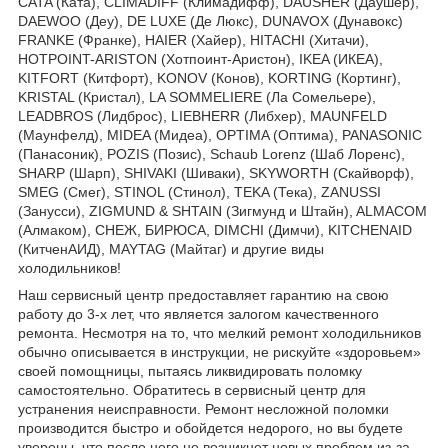
CATA (Ката), CLIMADIFF (Климадифф), DAUSHER (Даушер),
DAEWOO (Деу), DE LUXE (Де Люкс), DUNAVOX (Дунавокс)
FRANKE (Франке), HAIER (Хайер), HITACHI (Хитачи),
HOTPOINT-ARISTON (Хотпоинт-Аристон), IKEA (ИКЕА),
KITFORT (Китфорт), KONOV (Конов), KORTING (Кортинг),
KRISTAL (Кристал), LA SOMMELIERE (Ла Сомельере),
LEADBROS (Лидброс), LIEBHERR (Либхер), MAUNFELD
(Маунфелд), MIDEA (Мидеа), OPTIMA (Оптима), PANASONIC
(Панасоник), POZIS (Позис), Schaub Lorenz (Шаб Лоренс),
SHARP (Шарп), SHIVAKI (Шиваки), SKYWORTH (Скайворф),
SMEG (Смег), STINOL (Стинол), TEKA (Тека), ZANUSSI
(Занусси), ZIGMUND & SHTAIN (Зигмунд и Штайн), ALMACOM
(Алмаком), СНЕЖ, БИРЮСА, DIMCHI (Димчи), KITCHENAID
(КитченАИД), MAYTAG (Майтаг) и другие виды
холодильников!
Наш сервисный центр предоставляет гарантию на свою
работу до 3-х лет, что является залогом качественного
ремонта. Несмотря на то, что мелкий ремонт холодильников
обычно описывается в инструкции, не рискуйте «здоровьем»
своей помощницы, пытаясь ликвидировать поломку
самостоятельно. Обратитесь в сервисный центр для
устранения неисправности. Ремонт несложной поломки
производится быстро и обойдется недорого, но вы будете
уверены, что после него не возникнет новых проблем из-за