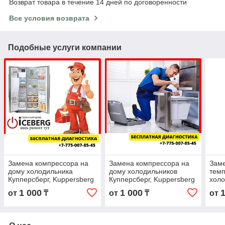
Возврат товара в течение 14 дней по договоренности
Все условия возврата
Подобные услуги компании
Замена компрессора на
Замена компрессора на
Заме
дому холодильника
дому холодильников
тем
Купперсберг, Kuppersberg
Купперсберг, Kuppersberg
холо
в Алматы
в Алматы
Купп
1 000
1 000
от
₸
от
₸
от