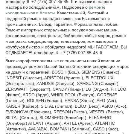
телефону 📱 +7 (775) 007-85-45 📱 и вызовите нашего
мастера по холодильникам. Подробнее о
ремонте
холодильников в Алматы
. Качественный, быстрый и
недорогой ремонт холодильников, как Бытовых так и
промышленных. Выезд. Гарантия. Форма оплаты любая.
Ремонт импортных стиральных и посудомоечных машин,
холодильников, электроплит, бойлеров любых марок, ремонт
и заправка кондиционеров, телевизоров, компьютеров и
ноутбуков быстро и обойдется недорого! МЫ РАБОТАЕМ, ВЫ
ОТДЫХАЕТЕ! телефону: 📱 +7 (775) 007-85-45 📱
Высокопрофессиональные специалисты нашей компании
произведут ремонт Вашей бытовой техники следующих марок
на дому и с гарантией: BOSCH (Бош), SIEMENS (Сименс),
INDESIT (Индезит), ARISTON (Аристон), ELECTROLUX
(Электролюкс), ZANUSSI (Занусси), SAMSUNG (Самсунг),
ZEROWATT (Зероватт), CANDY (Канди), LG (Элджи), PHILCO
(Филко), ARDO (Ардо), WHIRLPOOL (Вирпул), GORENJE
(Горенье), ROLSEN (Ролсен), HANSA (Ханса), AEG (Аег),
KAISER (Кайзер), SILTAL (Силтал), BEKO (Беко), ASKO (Аско),
EVRONOVA (Евронова), REESON (Рисон), VESTEL (Вестел),
SILTAL (Силтал), BLOMBERG (Бломберг), ELENBERG
(Эленберг) ATLANT (Атлант), ARTEL (Артел), ATLANTIC
(Атлантик), AVA (АВА), BOMPANI (Бомпани), CASO (Касо),