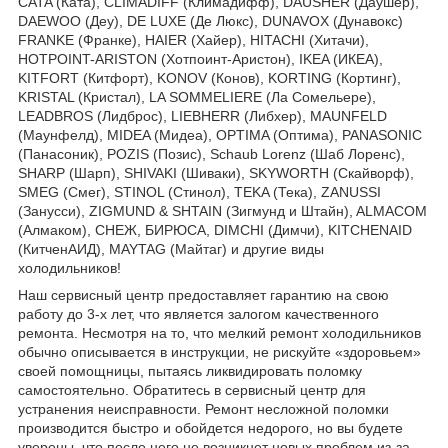
CATA (Ката), CLIMADIFF (Климадифф), DAUSHER (Даушер),
DAEWOO (Деу), DE LUXE (Де Люкс), DUNAVOX (Дунавокс)
FRANKE (Франке), HAIER (Хайер), HITACHI (Хитачи),
HOTPOINT-ARISTON (Хотпоинт-Аристон), IKEA (ИКЕА),
KITFORT (Китфорт), KONOV (Конов), KORTING (Кортинг),
KRISTAL (Кристал), LA SOMMELIERE (Ла Сомельере),
LEADBROS (Лидброс), LIEBHERR (Либхер), MAUNFELD
(Маунфелд), MIDEA (Мидеа), OPTIMA (Оптима), PANASONIC
(Панасоник), POZIS (Позис), Schaub Lorenz (Шаб Лоренс),
SHARP (Шарп), SHIVAKI (Шиваки), SKYWORTH (Скайворф),
SMEG (Смег), STINOL (Стинол), TEKA (Тека), ZANUSSI
(Занусси), ZIGMUND & SHTAIN (Зигмунд и Штайн), ALMACOM
(Алмаком), СНЕЖ, БИРЮСА, DIMCHI (Димчи), KITCHENAID
(КитченАИД), MAYTAG (Майтаг) и другие виды
холодильников!
Наш сервисный центр предоставляет гарантию на свою
работу до 3-х лет, что является залогом качественного
ремонта. Несмотря на то, что мелкий ремонт холодильников
обычно описывается в инструкции, не рискуйте «здоровьем»
своей помощницы, пытаясь ликвидировать поломку
самостоятельно. Обратитесь в сервисный центр для
устранения неисправности. Ремонт несложной поломки
производится быстро и обойдется недорого, но вы будете
уверены, что после него не возникнет новых проблем из-за