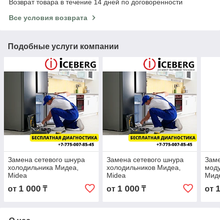
Возврат товара в течение 14 дней по договоренности
Все условия возврата
Подобные услуги компании
Замена сетевого шнура
Замена сетевого шнура
Заме
холодильника Мидеа,
холодильников Мидеа,
моду
Midea
Midea
Миде
1 000
1 000
от
₸
от
₸
от