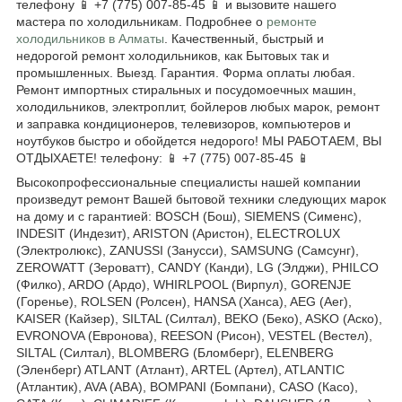
телефону 📱 +7 (775) 007-85-45 📱 и вызовите нашего
мастера по холодильникам. Подробнее о
ремонте
холодильников в Алматы
. Качественный, быстрый и
недорогой ремонт холодильников, как Бытовых так и
промышленных. Выезд. Гарантия. Форма оплаты любая.
Ремонт импортных стиральных и посудомоечных машин,
холодильников, электроплит, бойлеров любых марок, ремонт
и заправка кондиционеров, телевизоров, компьютеров и
ноутбуков быстро и обойдется недорого! МЫ РАБОТАЕМ, ВЫ
ОТДЫХАЕТЕ! телефону: 📱 +7 (775) 007-85-45 📱
Высокопрофессиональные специалисты нашей компании
произведут ремонт Вашей бытовой техники следующих марок
на дому и с гарантией: BOSCH (Бош), SIEMENS (Сименс),
INDESIT (Индезит), ARISTON (Аристон), ELECTROLUX
(Электролюкс), ZANUSSI (Занусси), SAMSUNG (Самсунг),
ZEROWATT (Зероватт), CANDY (Канди), LG (Элджи), PHILCO
(Филко), ARDO (Ардо), WHIRLPOOL (Вирпул), GORENJE
(Горенье), ROLSEN (Ролсен), HANSA (Ханса), AEG (Аег),
KAISER (Кайзер), SILTAL (Силтал), BEKO (Беко), ASKO (Аско),
EVRONOVA (Евронова), REESON (Рисон), VESTEL (Вестел),
SILTAL (Силтал), BLOMBERG (Бломберг), ELENBERG
(Эленберг) ATLANT (Атлант), ARTEL (Артел), ATLANTIC
(Атлантик), AVA (АВА), BOMPANI (Бомпани), CASO (Касо),