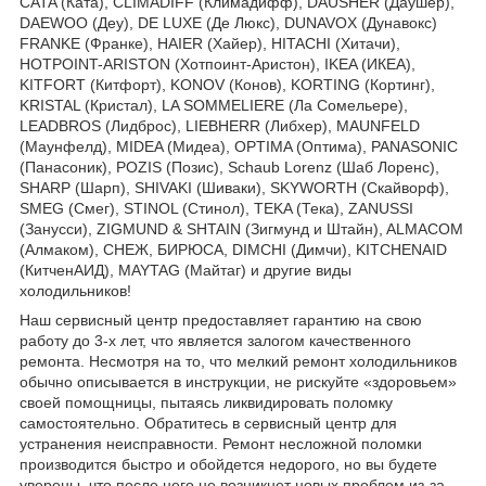
CATA (Ката), CLIMADIFF (Климадифф), DAUSHER (Даушер),
DAEWOO (Деу), DE LUXE (Де Люкс), DUNAVOX (Дунавокс)
FRANKE (Франке), HAIER (Хайер), HITACHI (Хитачи),
HOTPOINT-ARISTON (Хотпоинт-Аристон), IKEA (ИКЕА),
KITFORT (Китфорт), KONOV (Конов), KORTING (Кортинг),
KRISTAL (Кристал), LA SOMMELIERE (Ла Сомельере),
LEADBROS (Лидброс), LIEBHERR (Либхер), MAUNFELD
(Маунфелд), MIDEA (Мидеа), OPTIMA (Оптима), PANASONIC
(Панасоник), POZIS (Позис), Schaub Lorenz (Шаб Лоренс),
SHARP (Шарп), SHIVAKI (Шиваки), SKYWORTH (Скайворф),
SMEG (Смег), STINOL (Стинол), TEKA (Тека), ZANUSSI
(Занусси), ZIGMUND & SHTAIN (Зигмунд и Штайн), ALMACOM
(Алмаком), СНЕЖ, БИРЮСА, DIMCHI (Димчи), KITCHENAID
(КитченАИД), MAYTAG (Майтаг) и другие виды
холодильников!
Наш сервисный центр предоставляет гарантию на свою
работу до 3-х лет, что является залогом качественного
ремонта. Несмотря на то, что мелкий ремонт холодильников
обычно описывается в инструкции, не рискуйте «здоровьем»
своей помощницы, пытаясь ликвидировать поломку
самостоятельно. Обратитесь в сервисный центр для
устранения неисправности. Ремонт несложной поломки
производится быстро и обойдется недорого, но вы будете
уверены, что после него не возникнет новых проблем из-за