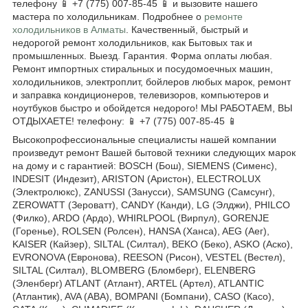
телефону 📱 +7 (775) 007-85-45 📱 и вызовите нашего
мастера по холодильникам. Подробнее о
ремонте
холодильников в Алматы
. Качественный, быстрый и
недорогой ремонт холодильников, как Бытовых так и
промышленных. Выезд. Гарантия. Форма оплаты любая.
Ремонт импортных стиральных и посудомоечных машин,
холодильников, электроплит, бойлеров любых марок, ремонт
и заправка кондиционеров, телевизоров, компьютеров и
ноутбуков быстро и обойдется недорого! МЫ РАБОТАЕМ, ВЫ
ОТДЫХАЕТЕ! телефону: 📱 +7 (775) 007-85-45 📱
Высокопрофессиональные специалисты нашей компании
произведут ремонт Вашей бытовой техники следующих марок
на дому и с гарантией: BOSCH (Бош), SIEMENS (Сименс),
INDESIT (Индезит), ARISTON (Аристон), ELECTROLUX
(Электролюкс), ZANUSSI (Занусси), SAMSUNG (Самсунг),
ZEROWATT (Зероватт), CANDY (Канди), LG (Элджи), PHILCO
(Филко), ARDO (Ардо), WHIRLPOOL (Вирпул), GORENJE
(Горенье), ROLSEN (Ролсен), HANSA (Ханса), AEG (Аег),
KAISER (Кайзер), SILTAL (Силтал), BEKO (Беко), ASKO (Аско),
EVRONOVA (Евронова), REESON (Рисон), VESTEL (Вестел),
SILTAL (Силтал), BLOMBERG (Бломберг), ELENBERG
(Эленберг) ATLANT (Атлант), ARTEL (Артел), ATLANTIC
(Атлантик), AVA (АВА), BOMPANI (Бомпани), CASO (Касо),