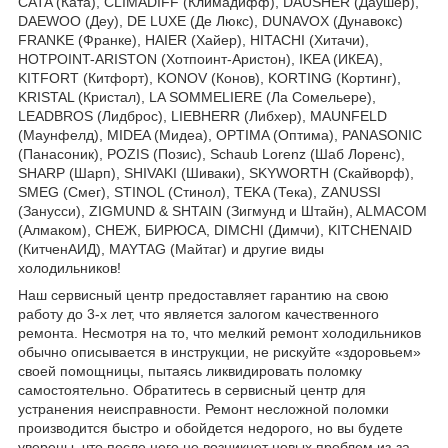
CATA (Ката), CLIMADIFF (Климадифф), DAUSHER (Даушер),
DAEWOO (Деу), DE LUXE (Де Люкс), DUNAVOX (Дунавокс)
FRANKE (Франке), HAIER (Хайер), HITACHI (Хитачи),
HOTPOINT-ARISTON (Хотпоинт-Аристон), IKEA (ИКЕА),
KITFORT (Китфорт), KONOV (Конов), KORTING (Кортинг),
KRISTAL (Кристал), LA SOMMELIERE (Ла Сомельере),
LEADBROS (Лидброс), LIEBHERR (Либхер), MAUNFELD
(Маунфелд), MIDEA (Мидеа), OPTIMA (Оптима), PANASONIC
(Панасоник), POZIS (Позис), Schaub Lorenz (Шаб Лоренс),
SHARP (Шарп), SHIVAKI (Шиваки), SKYWORTH (Скайворф),
SMEG (Смег), STINOL (Стинол), TEKA (Тека), ZANUSSI
(Занусси), ZIGMUND & SHTAIN (Зигмунд и Штайн), ALMACOM
(Алмаком), СНЕЖ, БИРЮСА, DIMCHI (Димчи), KITCHENAID
(КитченАИД), MAYTAG (Майтаг) и другие виды
холодильников!
Наш сервисный центр предоставляет гарантию на свою
работу до 3-х лет, что является залогом качественного
ремонта. Несмотря на то, что мелкий ремонт холодильников
обычно описывается в инструкции, не рискуйте «здоровьем»
своей помощницы, пытаясь ликвидировать поломку
самостоятельно. Обратитесь в сервисный центр для
устранения неисправности. Ремонт несложной поломки
производится быстро и обойдется недорого, но вы будете
уверены, что после него не возникнет новых проблем из-за