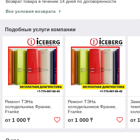
Возврат товара в течение 14 дней по договоренности
Все условия возврата
Подобные услуги компании
Ремонт ТЭНа
Ремонт ТЭНа
Заме
холодильника Франке,
холодильников Франке,
тем
Franke
Franke
холо
Fran
1 000
1 000
от
₸
от
₸
от