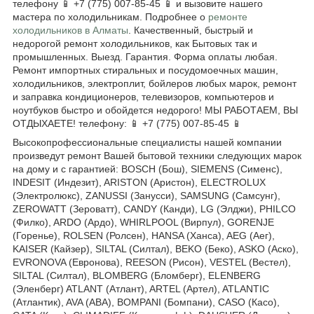
телефону 📱 +7 (775) 007-85-45 📱 и вызовите нашего
мастера по холодильникам. Подробнее о
ремонте
холодильников в Алматы
. Качественный, быстрый и
недорогой ремонт холодильников, как Бытовых так и
промышленных. Выезд. Гарантия. Форма оплаты любая.
Ремонт импортных стиральных и посудомоечных машин,
холодильников, электроплит, бойлеров любых марок, ремонт
и заправка кондиционеров, телевизоров, компьютеров и
ноутбуков быстро и обойдется недорого! МЫ РАБОТАЕМ, ВЫ
ОТДЫХАЕТЕ! телефону: 📱 +7 (775) 007-85-45 📱
Высокопрофессиональные специалисты нашей компании
произведут ремонт Вашей бытовой техники следующих марок
на дому и с гарантией: BOSCH (Бош), SIEMENS (Сименс),
INDESIT (Индезит), ARISTON (Аристон), ELECTROLUX
(Электролюкс), ZANUSSI (Занусси), SAMSUNG (Самсунг),
ZEROWATT (Зероватт), CANDY (Канди), LG (Элджи), PHILCO
(Филко), ARDO (Ардо), WHIRLPOOL (Вирпул), GORENJE
(Горенье), ROLSEN (Ролсен), HANSA (Ханса), AEG (Аег),
KAISER (Кайзер), SILTAL (Силтал), BEKO (Беко), ASKO (Аско),
EVRONOVA (Евронова), REESON (Рисон), VESTEL (Вестел),
SILTAL (Силтал), BLOMBERG (Бломберг), ELENBERG
(Эленберг) ATLANT (Атлант), ARTEL (Артел), ATLANTIC
(Атлантик), AVA (АВА), BOMPANI (Бомпани), CASO (Касо),