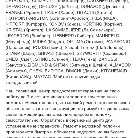
CATA (Ката), CLIMADIFF (Климадифф), DAUSHER (Даушер),
DAEWOO (Деу), DE LUXE (Де Люкс), DUNAVOX (Дунавокс)
FRANKE (Франке), HAIER (Хайер), HITACHI (Хитачи),
HOTPOINT-ARISTON (Хотпоинт-Аристон), IKEA (ИКЕА),
KITFORT (Китфорт), KONOV (Конов), KORTING (Кортинг),
KRISTAL (Кристал), LA SOMMELIERE (Ла Сомельере),
LEADBROS (Лидброс), LIEBHERR (Либхер), MAUNFELD
(Маунфелд), MIDEA (Мидеа), OPTIMA (Оптима), PANASONIC
(Панасоник), POZIS (Позис), Schaub Lorenz (Шаб Лоренс),
SHARP (Шарп), SHIVAKI (Шиваки), SKYWORTH (Скайворф),
SMEG (Смег), STINOL (Стинол), TEKA (Тека), ZANUSSI
(Занусси), ZIGMUND & SHTAIN (Зигмунд и Штайн), ALMACOM
(Алмаком), СНЕЖ, БИРЮСА, DIMCHI (Димчи), KITCHENAID
(КитченАИД), MAYTAG (Майтаг) и другие виды
холодильников!
Наш сервисный центр предоставляет гарантию на свою
работу до 3-х лет, что является залогом качественного
ремонта. Несмотря на то, что мелкий ремонт холодильников
обычно описывается в инструкции, не рискуйте «здоровьем»
своей помощницы, пытаясь ликвидировать поломку
самостоятельно. Обратитесь в сервисный центр для
устранения неисправности. Ремонт несложной поломки
производится быстро и обойдется недорого, но вы будете
уверены, что после него не возникнет новых проблем из-за