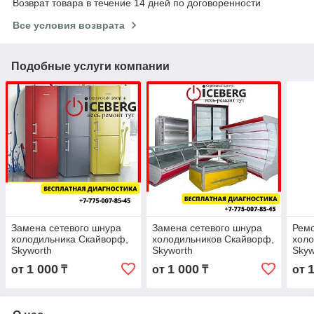
Возврат товара в течение 14 дней по договоренности
Все условия возврата
Подобные услуги компании
Замена сетевого шнура
Замена сетевого шнура
Рем
холодильника Скайворф,
холодильников Скайворф,
холо
Skyworth
Skyworth
Skyw
1 000
1 000
от
₸
от
₸
от