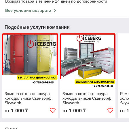
Возврат товара в течение 14 дней по договоренности
Все условия возврата
Подобные услуги компании
Замена сетевого шнура
Замена сетевого шнура
Рем
холодильника Скайворф,
холодильников Скайворф,
холо
Skyworth
Skyworth
Skyw
1 000
1 000
от
₸
от
₸
от