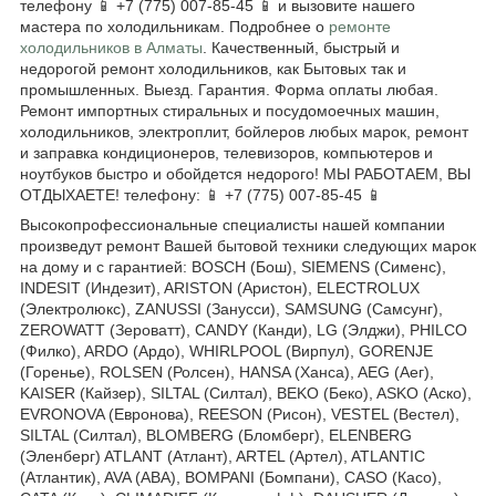
телефону 📱 +7 (775) 007-85-45 📱 и вызовите нашего
мастера по холодильникам. Подробнее о
ремонте
холодильников в Алматы
. Качественный, быстрый и
недорогой ремонт холодильников, как Бытовых так и
промышленных. Выезд. Гарантия. Форма оплаты любая.
Ремонт импортных стиральных и посудомоечных машин,
холодильников, электроплит, бойлеров любых марок, ремонт
и заправка кондиционеров, телевизоров, компьютеров и
ноутбуков быстро и обойдется недорого! МЫ РАБОТАЕМ, ВЫ
ОТДЫХАЕТЕ! телефону: 📱 +7 (775) 007-85-45 📱
Высокопрофессиональные специалисты нашей компании
произведут ремонт Вашей бытовой техники следующих марок
на дому и с гарантией: BOSCH (Бош), SIEMENS (Сименс),
INDESIT (Индезит), ARISTON (Аристон), ELECTROLUX
(Электролюкс), ZANUSSI (Занусси), SAMSUNG (Самсунг),
ZEROWATT (Зероватт), CANDY (Канди), LG (Элджи), PHILCO
(Филко), ARDO (Ардо), WHIRLPOOL (Вирпул), GORENJE
(Горенье), ROLSEN (Ролсен), HANSA (Ханса), AEG (Аег),
KAISER (Кайзер), SILTAL (Силтал), BEKO (Беко), ASKO (Аско),
EVRONOVA (Евронова), REESON (Рисон), VESTEL (Вестел),
SILTAL (Силтал), BLOMBERG (Бломберг), ELENBERG
(Эленберг) ATLANT (Атлант), ARTEL (Артел), ATLANTIC
(Атлантик), AVA (АВА), BOMPANI (Бомпани), CASO (Касо),