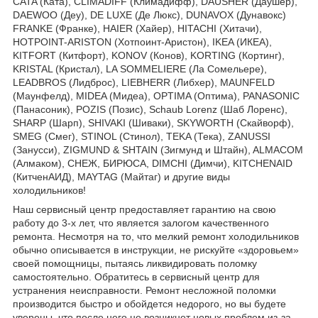
CATA (Ката), CLIMADIFF (Климадифф), DAUSHER (Даушер),
DAEWOO (Деу), DE LUXE (Де Люкс), DUNAVOX (Дунавокс)
FRANKE (Франке), HAIER (Хайер), HITACHI (Хитачи),
HOTPOINT-ARISTON (Хотпоинт-Аристон), IKEA (ИКЕА),
KITFORT (Китфорт), KONOV (Конов), KORTING (Кортинг),
KRISTAL (Кристал), LA SOMMELIERE (Ла Сомельере),
LEADBROS (Лидброс), LIEBHERR (Либхер), MAUNFELD
(Маунфелд), MIDEA (Мидеа), OPTIMA (Оптима), PANASONIC
(Панасоник), POZIS (Позис), Schaub Lorenz (Шаб Лоренс),
SHARP (Шарп), SHIVAKI (Шиваки), SKYWORTH (Скайворф),
SMEG (Смег), STINOL (Стинол), TEKA (Тека), ZANUSSI
(Занусси), ZIGMUND & SHTAIN (Зигмунд и Штайн), ALMACOM
(Алмаком), СНЕЖ, БИРЮСА, DIMCHI (Димчи), KITCHENAID
(КитченАИД), MAYTAG (Майтаг) и другие виды
холодильников!
Наш сервисный центр предоставляет гарантию на свою
работу до 3-х лет, что является залогом качественного
ремонта. Несмотря на то, что мелкий ремонт холодильников
обычно описывается в инструкции, не рискуйте «здоровьем»
своей помощницы, пытаясь ликвидировать поломку
самостоятельно. Обратитесь в сервисный центр для
устранения неисправности. Ремонт несложной поломки
производится быстро и обойдется недорого, но вы будете
уверены, что после него не возникнет новых проблем из-за