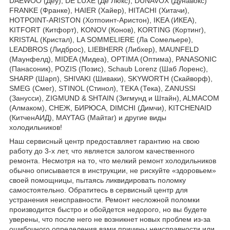
DAEWOO (Деу), DE LUXE (Де Люкс), DUNAVOX (Дунавокс)
FRANKE (Франке), HAIER (Хайер), HITACHI (Хитачи),
HOTPOINT-ARISTON (Хотпоинт-Аристон), IKEA (ИКЕА),
KITFORT (Китфорт), KONOV (Конов), KORTING (Кортинг),
KRISTAL (Кристал), LA SOMMELIERE (Ла Сомельере),
LEADBROS (Лидброс), LIEBHERR (Либхер), MAUNFELD
(Маунфелд), MIDEA (Мидеа), OPTIMA (Оптима), PANASONIC
(Панасоник), POZIS (Позис), Schaub Lorenz (Шаб Лоренс),
SHARP (Шарп), SHIVAKI (Шиваки), SKYWORTH (Скайворф),
SMEG (Смег), STINOL (Стинол), TEKA (Тека), ZANUSSI
(Занусси), ZIGMUND & SHTAIN (Зигмунд и Штайн), ALMACOM
(Алмаком), СНЕЖ, БИРЮСА, DIMCHI (Димчи), KITCHENAID
(КитченАИД), MAYTAG (Майтаг) и другие виды
холодильников!
Наш сервисный центр предоставляет гарантию на свою
работу до 3-х лет, что является залогом качественного
ремонта. Несмотря на то, что мелкий ремонт холодильников
обычно описывается в инструкции, не рискуйте «здоровьем»
своей помощницы, пытаясь ликвидировать поломку
самостоятельно. Обратитесь в сервисный центр для
устранения неисправности. Ремонт несложной поломки
производится быстро и обойдется недорого, но вы будете
уверены, что после него не возникнет новых проблем из-за
ошибочного определения вами причины неисправности или