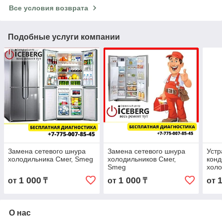
Все условия возврата
Подобные услуги компании
Замена сетевого шнура
Замена сетевого шнура
Устр
холодильника Смег, Smeg
холодильников Смег,
конд
Smeg
холо
Sme
1 000
1 000
от
₸
от
₸
от
О нас