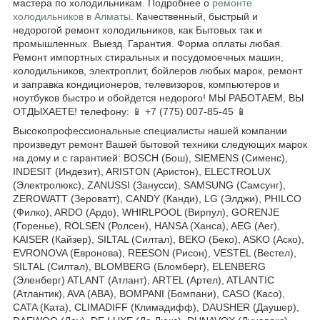
мастера по холодильникам. Подробнее о
ремонте
холодильников в Алматы
. Качественный, быстрый и
недорогой ремонт холодильников, как Бытовых так и
промышленных. Выезд. Гарантия. Форма оплаты любая.
Ремонт импортных стиральных и посудомоечных машин,
холодильников, электроплит, бойлеров любых марок, ремонт
и заправка кондиционеров, телевизоров, компьютеров и
ноутбуков быстро и обойдется недорого! МЫ РАБОТАЕМ, ВЫ
ОТДЫХАЕТЕ! телефону: 📱 +7 (775) 007-85-45 📱
Высокопрофессиональные специалисты нашей компании
произведут ремонт Вашей бытовой техники следующих марок
на дому и с гарантией: BOSCH (Бош), SIEMENS (Сименс),
INDESIT (Индезит), ARISTON (Аристон), ELECTROLUX
(Электролюкс), ZANUSSI (Занусси), SAMSUNG (Самсунг),
ZEROWATT (Зероватт), CANDY (Канди), LG (Элджи), PHILCO
(Филко), ARDO (Ардо), WHIRLPOOL (Вирпул), GORENJE
(Горенье), ROLSEN (Ролсен), HANSA (Ханса), AEG (Аег),
KAISER (Кайзер), SILTAL (Силтал), BEKO (Беко), ASKO (Аско),
EVRONOVA (Евронова), REESON (Рисон), VESTEL (Вестел),
SILTAL (Силтал), BLOMBERG (Бломберг), ELENBERG
(Эленберг) ATLANT (Атлант), ARTEL (Артел), ATLANTIC
(Атлантик), AVA (АВА), BOMPANI (Бомпани), CASO (Касо),
CATA (Ката), CLIMADIFF (Климадифф), DAUSHER (Даушер),