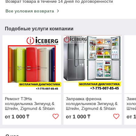
Возврат товара в течение 14 дней по договоренности
Все условия возврата
Подобные услуги компании
Ремонт ТЭНа
Заправка фреона
Заме
холодильника Зигмунд &
холодильников Зигмунд &
холо
Штейн, Zigmund & Shtain
Штейн, Zigmund & Shtain
Штей
1 000
1 000
от
₸
от
₸
от