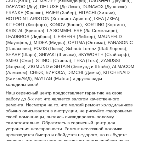
CATA (Ката), CLIMADIFF (Климадифф), DAUSHER (Даушер),
DAEWOO (Деу), DE LUXE (Де Люкс), DUNAVOX (Дунавокс)
FRANKE (Франке), HAIER (Хайер), HITACHI (Хитачи),
HOTPOINT-ARISTON (Хотпоинт-Аристон), IKEA (ИКЕА),
KITFORT (Китфорт), KONOV (Конов), KORTING (Кортинг),
KRISTAL (Кристал), LA SOMMELIERE (Ла Сомельере),
LEADBROS (Лидброс), LIEBHERR (Либхер), MAUNFELD
(Маунфелд), MIDEA (Мидеа), OPTIMA (Оптима), PANASONIC
(Панасоник), POZIS (Позис), Schaub Lorenz (Шаб Лоренс),
SHARP (Шарп), SHIVAKI (Шиваки), SKYWORTH (Скайворф),
SMEG (Смег), STINOL (Стинол), TEKA (Тека), ZANUSSI
(Занусси), ZIGMUND & SHTAIN (Зигмунд и Штайн), ALMACOM
(Алмаком), СНЕЖ, БИРЮСА, DIMCHI (Димчи), KITCHENAID
(КитченАИД), MAYTAG (Майтаг) и другие виды
холодильников!
Наш сервисный центр предоставляет гарантию на свою
работу до 3-х лет, что является залогом качественного
ремонта. Несмотря на то, что мелкий ремонт холодильников
обычно описывается в инструкции, не рискуйте «здоровьем»
своей помощницы, пытаясь ликвидировать поломку
самостоятельно. Обратитесь в сервисный центр для
устранения неисправности. Ремонт несложной поломки
производится быстро и обойдется недорого, но вы будете
уверены, что после него не возникнет новых проблем из-за