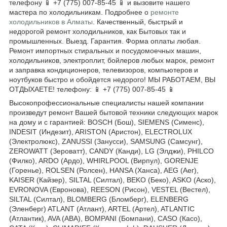
телефону 📱 +7 (775) 007-85-45 📱 и вызовите нашего
мастера по холодильникам. Подробнее о
ремонте
холодильников в Алматы
. Качественный, быстрый и
недорогой ремонт холодильников, как Бытовых так и
промышленных. Выезд. Гарантия. Форма оплаты любая.
Ремонт импортных стиральных и посудомоечных машин,
холодильников, электроплит, бойлеров любых марок, ремонт
и заправка кондиционеров, телевизоров, компьютеров и
ноутбуков быстро и обойдется недорого! МЫ РАБОТАЕМ, ВЫ
ОТДЫХАЕТЕ! телефону: 📱 +7 (775) 007-85-45 📱
Высокопрофессиональные специалисты нашей компании
произведут ремонт Вашей бытовой техники следующих марок
на дому и с гарантией: BOSCH (Бош), SIEMENS (Сименс),
INDESIT (Индезит), ARISTON (Аристон), ELECTROLUX
(Электролюкс), ZANUSSI (Занусси), SAMSUNG (Самсунг),
ZEROWATT (Зероватт), CANDY (Канди), LG (Элджи), PHILCO
(Филко), ARDO (Ардо), WHIRLPOOL (Вирпул), GORENJE
(Горенье), ROLSEN (Ролсен), HANSA (Ханса), AEG (Аег),
KAISER (Кайзер), SILTAL (Силтал), BEKO (Беко), ASKO (Аско),
EVRONOVA (Евронова), REESON (Рисон), VESTEL (Вестел),
SILTAL (Силтал), BLOMBERG (Бломберг), ELENBERG
(Эленберг) ATLANT (Атлант), ARTEL (Артел), ATLANTIC
(Атлантик), AVA (АВА), BOMPANI (Бомпани), CASO (Касо),