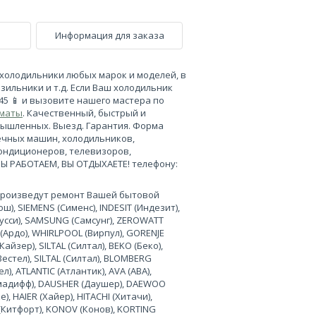
Информация для заказа
холодильники любых марок и моделей, в
зильники и т.д. Если Ваш холодильник
-45 📱 и вызовите нашего мастера по
лматы
. Качественный, быстрый и
мышленных. Выезд. Гарантия. Форма
ечных машин, холодильников,
кондиционеров, телевизоров,
МЫ РАБОТАЕМ, ВЫ ОТДЫХАЕТЕ! телефону:
произведут ремонт Вашей бытовой
), SIEMENS (Сименс), INDESIT (Индезит),
нусси), SAMSUNG (Самсунг), ZEROWATT
 (Ардо), WHIRLPOOL (Вирпул), GORENJE
Кайзер), SILTAL (Силтал), BEKO (Беко),
Вестел), SILTAL (Силтал), BLOMBERG
л), ATLANTIC (Атлантик), AVA (АВА),
лимадифф), DAUSHER (Даушер), DAEWOO
, HAIER (Хайер), HITACHI (Хитачи),
 (Китфорт), KONOV (Конов), KORTING