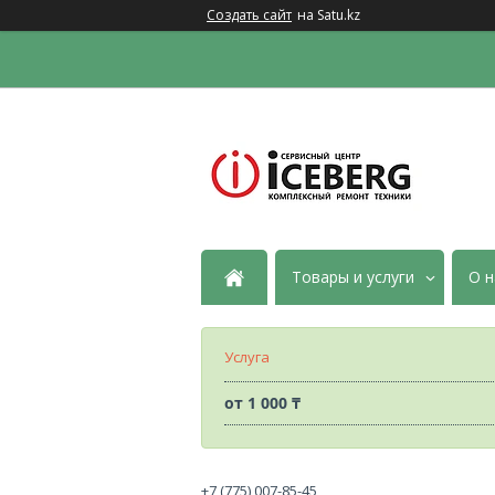
Создать сайт
на Satu.kz
Товары и услуги
О н
Услуга
от
1 000 ₸
+7 (775) 007-85-45