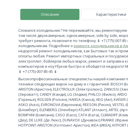
Описание
Характеристики
Сломался холодильник? Не переживайте, мы ремонтируем 
том числе двухкамерные, однокамерные, side by side, моро
требует ремонта, позвоните по телефону 📱 +7 (775) 007-85
холодильникам. Подробнее о
ремонте холодильников в А
недорогой ремонт холодильников, как Бытовых так и про
оплаты любая. Ремонт импортных стиральных и посудомо
электроплит, бойлеров любых марок, ремонт и заправка 
компьютеров и ноутбуков быстро и обойдется недорого! 
📱 +7 (775) 007-85-45 📱
Высокопрофессиональные специалисты нашей компании 
техники следующих марок на дому и с гарантией: BOSCH (Бош
ARISTON (Аристон), ELECTROLUX (Электролюкс), ZANUSSI (За
(Зероватт), CANDY (Канди), LG (Элджи), PHILCO (Филко), ARDO
(Горенье), ROLSEN (Ролсен), HANSA (Ханса), AEG (Аег), KAISER (
ASKO (Аско), EVRONOVA (Евронова), REESON (Рисон), VESTEL (
(Бломберг), ELENBERG (Эленберг) ATLANT (Атлант), ARTEL (Арте
BOMPANI (Бомпани), CASO (Касо), CATA (Ката), CLIMADIFF (К
(Деу), DE LUXE (Де Люкс), DUNAVOX (Дунавокс) FRANKE (Франке)
HOTPOINT-ARISTON (Хотпоинт-Аристон), IKEA (ИКЕА), KITFORT