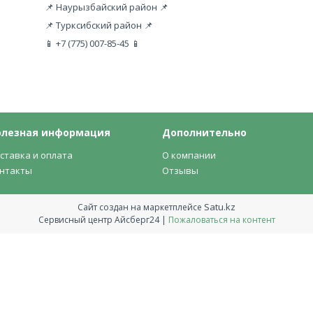
📌 Наурызбайский район 📌
📌 Турксибский район 📌
📱 +7 (775) 007-85-45 📱
олезная информация
Дополнительно
ставка и оплата
О компании
нтакты
Отзывы
Satu.kz
Сайт создан на маркетплейсе
Сервисный центр Айсберг24 |
Пожаловаться на контент