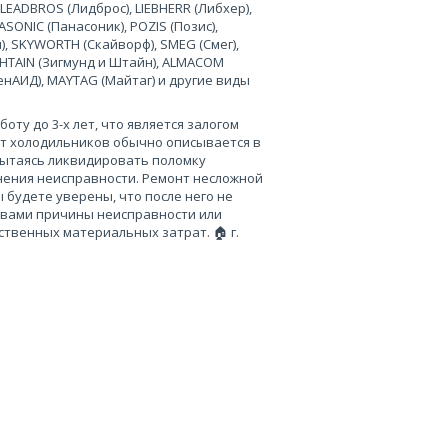
 LEADBROS (Лидброс), LIEBHERR (Либхер),
SONIC (Панасоник), POZIS (Позис),
), SKYWORTH (Скайворф), SMEG (Смег),
 SHTAIN (Зигмунд и Штайн), ALMACOM
ченАИД), MAYTAG (Майтаг) и другие виды
ту до 3-х лет, что является залогом
нт холодильников обычно описывается в
пытаясь ликвидировать поломку
нения неисправности. Ремонт несложной
 будете уверены, что после него не
 вами причины неисправности или
твенных материальных затрат. 🏠 г.