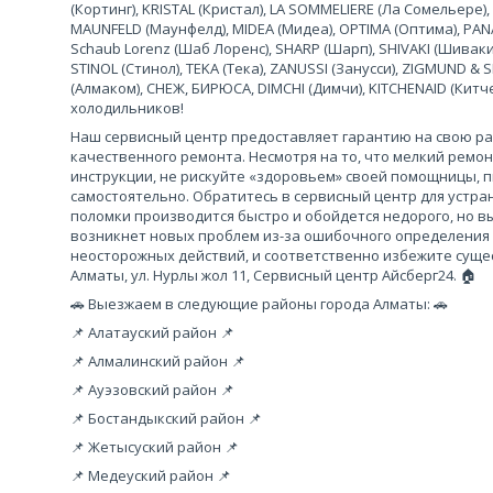
(Кортинг), KRISTAL (Кристал), LA SOMMELIERE (Ла Сомельере),
MAUNFELD (Маунфелд), MIDEA (Мидеа), OPTIMA (Оптима), PANA
Schaub Lorenz (Шаб Лоренс), SHARP (Шарп), SHIVAKI (Шиваки
STINOL (Стинол), TEKA (Тека), ZANUSSI (Занусси), ZIGMUND &
(Алмаком), СНЕЖ, БИРЮСА, DIMCHI (Димчи), KITCHENAID (Кит
холодильников!
Наш сервисный центр предоставляет гарантию на свою рабо
качественного ремонта. Несмотря на то, что мелкий ремо
инструкции, не рискуйте «здоровьем» своей помощницы, 
самостоятельно. Обратитесь в сервисный центр для устра
поломки производится быстро и обойдется недорого, но вы
возникнет новых проблем из-за ошибочного определения
неосторожных действий, и соответственно избежите сущес
Алматы, ул. Нурлы жол 11, Сервисный центр Айсберг24. 🏠
🚗 Выезжаем в следующие районы города Алматы: 🚗
📌 Алатауский район 📌
📌 Алмалинский район 📌
📌 Ауэзовский район 📌
📌 Бостандыкский район 📌
📌 Жетысуский район 📌
📌 Медеуский район 📌