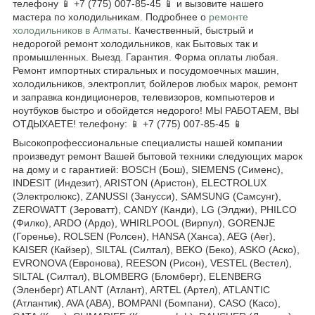
телефону 📱 +7 (775) 007-85-45 📱 и вызовите нашего
мастера по холодильникам. Подробнее о
ремонте
холодильников в Алматы
. Качественный, быстрый и
недорогой ремонт холодильников, как Бытовых так и
промышленных. Выезд. Гарантия. Форма оплаты любая.
Ремонт импортных стиральных и посудомоечных машин,
холодильников, электроплит, бойлеров любых марок, ремонт
и заправка кондиционеров, телевизоров, компьютеров и
ноутбуков быстро и обойдется недорого! МЫ РАБОТАЕМ, ВЫ
ОТДЫХАЕТЕ! телефону: 📱 +7 (775) 007-85-45 📱
Высокопрофессиональные специалисты нашей компании
произведут ремонт Вашей бытовой техники следующих марок
на дому и с гарантией: BOSCH (Бош), SIEMENS (Сименс),
INDESIT (Индезит), ARISTON (Аристон), ELECTROLUX
(Электролюкс), ZANUSSI (Занусси), SAMSUNG (Самсунг),
ZEROWATT (Зероватт), CANDY (Канди), LG (Элджи), PHILCO
(Филко), ARDO (Ардо), WHIRLPOOL (Вирпул), GORENJE
(Горенье), ROLSEN (Ролсен), HANSA (Ханса), AEG (Аег),
KAISER (Кайзер), SILTAL (Силтал), BEKO (Беко), ASKO (Аско),
EVRONOVA (Евронова), REESON (Рисон), VESTEL (Вестел),
SILTAL (Силтал), BLOMBERG (Бломберг), ELENBERG
(Эленберг) ATLANT (Атлант), ARTEL (Артел), ATLANTIC
(Атлантик), AVA (АВА), BOMPANI (Бомпани), CASO (Касо),