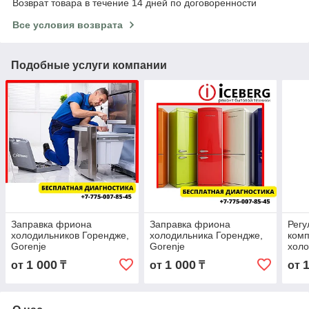
Возврат товара в течение 14 дней по договоренности
Все условия возврата
Подобные услуги компании
Заправка фриона
Заправка фриона
Регу
холодильников Горендже,
холодильника Горендже,
ком
Gorenje
Gorenje
холо
Gore
1 000
1 000
от
₸
от
₸
от