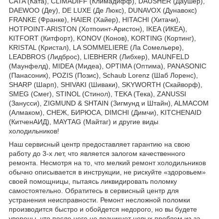
CATA (Ката), CLIMADIFF (Климадифф), DAUSHER (Даушер),
DAEWOO (Деу), DE LUXE (Де Люкс), DUNAVOX (Дунавокс)
FRANKE (Франке), HAIER (Хайер), HITACHI (Хитачи),
HOTPOINT-ARISTON (Хотпоинт-Аристон), IKEA (ИКЕА),
KITFORT (Китфорт), KONOV (Конов), KORTING (Кортинг),
KRISTAL (Кристал), LA SOMMELIERE (Ла Сомельере),
LEADBROS (Лидброс), LIEBHERR (Либхер), MAUNFELD
(Маунфелд), MIDEA (Мидеа), OPTIMA (Оптима), PANASONIC
(Панасоник), POZIS (Позис), Schaub Lorenz (Шаб Лоренс),
SHARP (Шарп), SHIVAKI (Шиваки), SKYWORTH (Скайворф),
SMEG (Смег), STINOL (Стинол), TEKA (Тека), ZANUSSI
(Занусси), ZIGMUND & SHTAIN (Зигмунд и Штайн), ALMACOM
(Алмаком), СНЕЖ, БИРЮСА, DIMCHI (Димчи), KITCHENAID
(КитченАИД), MAYTAG (Майтаг) и другие виды
холодильников!
Наш сервисный центр предоставляет гарантию на свою
работу до 3-х лет, что является залогом качественного
ремонта. Несмотря на то, что мелкий ремонт холодильников
обычно описывается в инструкции, не рискуйте «здоровьем»
своей помощницы, пытаясь ликвидировать поломку
самостоятельно. Обратитесь в сервисный центр для
устранения неисправности. Ремонт несложной поломки
производится быстро и обойдется недорого, но вы будете
уверены, что после него не возникнет новых проблем из-за