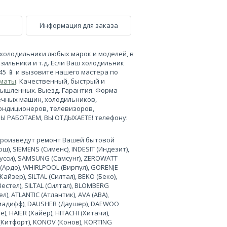
Информация для заказа
холодильники любых марок и моделей, в
зильники и т.д. Если Ваш холодильник
-45 📱 и вызовите нашего мастера по
лматы
. Качественный, быстрый и
мышленных. Выезд. Гарантия. Форма
ечных машин, холодильников,
кондиционеров, телевизоров,
МЫ РАБОТАЕМ, ВЫ ОТДЫХАЕТЕ! телефону:
произведут ремонт Вашей бытовой
), SIEMENS (Сименс), INDESIT (Индезит),
нусси), SAMSUNG (Самсунг), ZEROWATT
 (Ардо), WHIRLPOOL (Вирпул), GORENJE
Кайзер), SILTAL (Силтал), BEKO (Беко),
Вестел), SILTAL (Силтал), BLOMBERG
л), ATLANTIC (Атлантик), AVA (АВА),
лимадифф), DAUSHER (Даушер), DAEWOO
, HAIER (Хайер), HITACHI (Хитачи),
 (Китфорт), KONOV (Конов), KORTING