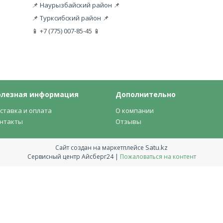
📌 Наурызбайский район 📌
📌 Турксибский район 📌
📱 +7 (775) 007-85-45 📱
олезная информация
Дополнительно
ставка и оплата
О компании
нтакты
Отзывы
Satu.kz
Сайт создан на маркетплейсе
Сервисный центр Айсберг24 |
Пожаловаться на контент