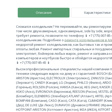
Описание
Характеристики
Сломался холодильник? Не переживайте, мы ремонтируем 
том числе двухкамерные, однокамерные, side by side, моро
требует ремонта, позвоните по телефону 📱 +7 (775) 007-85
холодильникам. Подробнее о
ремонте холодильников в А
недорогой ремонт холодильников, как Бытовых так и про
оплаты любая. Ремонт импортных стиральных и посудомо
электроплит, бойлеров любых марок, ремонт и заправка 
компьютеров и ноутбуков быстро и обойдется недорого! 
📱 +7 (775) 007-85-45 📱
Высокопрофессиональные специалисты нашей компании 
техники следующих марок на дому и с гарантией: BOSCH (Бош
ARISTON (Аристон), ELECTROLUX (Электролюкс), ZANUSSI (За
(Зероватт), CANDY (Канди), LG (Элджи), PHILCO (Филко), ARDO
(Горенье), ROLSEN (Ролсен), HANSA (Ханса), AEG (Аег), KAISER (
ASKO (Аско), EVRONOVA (Евронова), REESON (Рисон), VESTEL (
(Бломберг), ELENBERG (Эленберг) ATLANT (Атлант), ARTEL (Арте
BOMPANI (Бомпани), CASO (Касо), CATA (Ката), CLIMADIFF (К
(Деу), DE LUXE (Де Люкс), DUNAVOX (Дунавокс) FRANKE (Франке)
HOTPOINT-ARISTON (Хотпоинт-Аристон), IKEA (ИКЕА), KITFORT