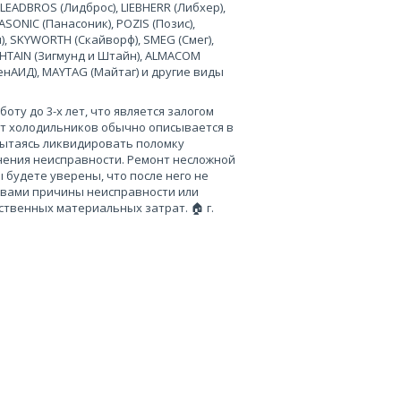
 LEADBROS (Лидброс), LIEBHERR (Либхер),
SONIC (Панасоник), POZIS (Позис),
), SKYWORTH (Скайворф), SMEG (Смег),
 SHTAIN (Зигмунд и Штайн), ALMACOM
ченАИД), MAYTAG (Майтаг) и другие виды
ту до 3-х лет, что является залогом
нт холодильников обычно описывается в
пытаясь ликвидировать поломку
нения неисправности. Ремонт несложной
 будете уверены, что после него не
 вами причины неисправности или
твенных материальных затрат. 🏠 г.