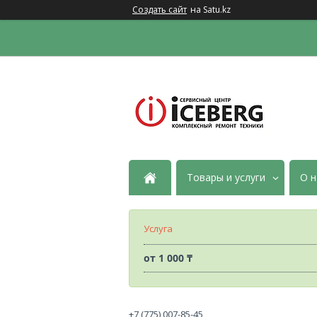
Создать сайт
на Satu.kz
Товары и услуги
О н
Услуга
от
1 000 ₸
+7 (775) 007-85-45