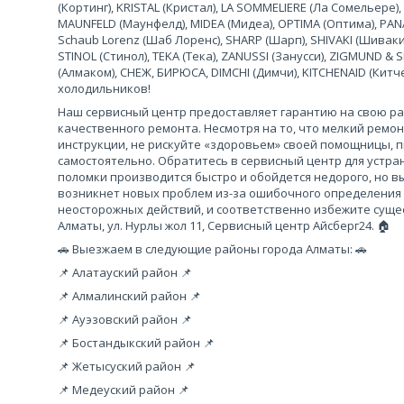
(Кортинг), KRISTAL (Кристал), LA SOMMELIERE (Ла Сомельере),
MAUNFELD (Маунфелд), MIDEA (Мидеа), OPTIMA (Оптима), PANA
Schaub Lorenz (Шаб Лоренс), SHARP (Шарп), SHIVAKI (Шиваки
STINOL (Стинол), TEKA (Тека), ZANUSSI (Занусси), ZIGMUND &
(Алмаком), СНЕЖ, БИРЮСА, DIMCHI (Димчи), KITCHENAID (Кит
холодильников!
Наш сервисный центр предоставляет гарантию на свою рабо
качественного ремонта. Несмотря на то, что мелкий ремо
инструкции, не рискуйте «здоровьем» своей помощницы, 
самостоятельно. Обратитесь в сервисный центр для устра
поломки производится быстро и обойдется недорого, но вы
возникнет новых проблем из-за ошибочного определения
неосторожных действий, и соответственно избежите сущес
Алматы, ул. Нурлы жол 11, Сервисный центр Айсберг24. 🏠
🚗 Выезжаем в следующие районы города Алматы: 🚗
📌 Алатауский район 📌
📌 Алмалинский район 📌
📌 Ауэзовский район 📌
📌 Бостандыкский район 📌
📌 Жетысуский район 📌
📌 Медеуский район 📌